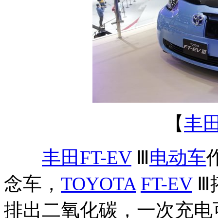
【
丰田
丰田FT-EV
Ⅲ
电动车
念车，
TOYOTA
FT-EV
Ⅲ
排出二氧化碳，一次充电可