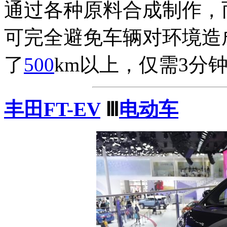
通过各种原料合成制作，
可完全避免车辆对环境造
了
500
km以上，仅需3分
丰田FT-EV
Ⅲ
电动车