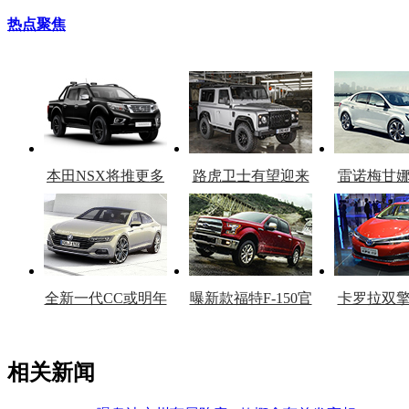
热点聚焦
本田NSX将推更多
路虎卫士有望迎来
雷诺梅甘
车型
复产
官
全新一代CC或明年
曝新款福特F-150官
卡罗拉双
上市
图
上
相关新闻