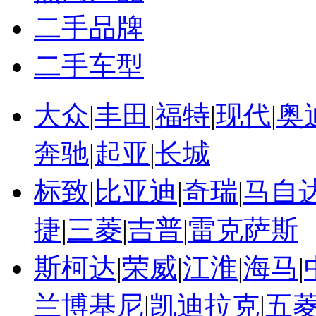
二手品牌
二手车型
大众
|
丰田
|
福特
|
现代
|
奥
奔驰
|
起亚
|
长城
标致
|
比亚迪
|
奇瑞
|
马自
捷
|
三菱
|
吉普
|
雷克萨斯
斯柯达
|
荣威
|
江淮
|
海马
|
兰博基尼
|
凯迪拉克
|
五