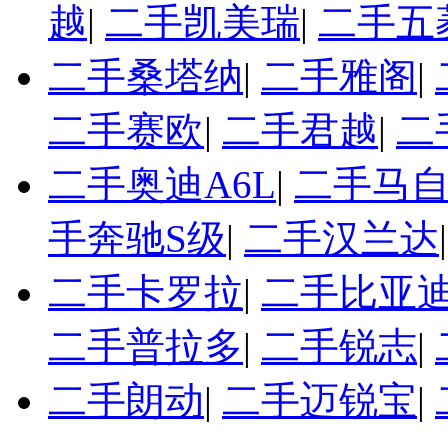
越
|
二手凯美瑞
|
二手五
二手桑塔纳
|
二手雅阁
|
二手赛欧
|
二手君越
|
二
二手奥迪A6L
|
二手马自
手奔驰S级
|
二手汉兰达
二手卡罗拉
|
二手比亚迪
二手普拉多
|
二手锐志
|
二手朗动
|
二手迈锐宝
|