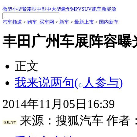
微型
小型
紧凑型
中型
中大型
豪华
MPV
SUV
跑车
新能源
汽车频道
>
购车_买车网
>
新车
>
最新上市
>
国内新车
丰田广州车展阵容曝
正文
我来说两句
(
人参与)
2014年11月05日16:39
来源：
搜狐汽车
作者