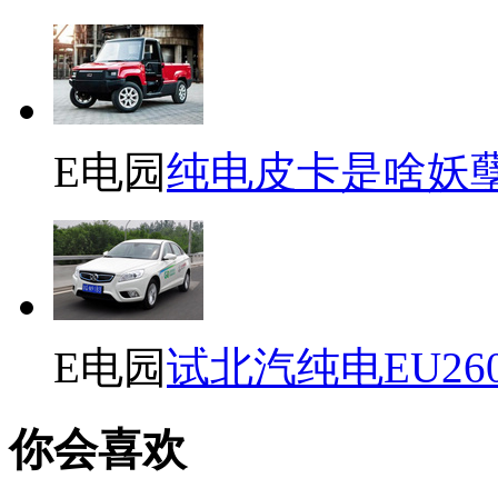
E电园
纯电皮卡是啥妖
E电园
试北汽纯电EU26
你会喜欢