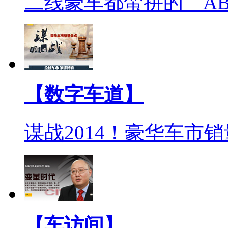
二线豪车都蛮拼的 A
【数字车道】
谋战2014！豪华车市
【车访间】