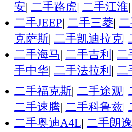
安
|
二手路虎
|
二手江淮
二手JEEP
|
二手三菱
|
二
克萨斯
|
二手凯迪拉克
|
二手海马
|
二手吉利
|
二
手中华
|
二手法拉利
|
二
二手福克斯
|
二手途观
|
二手速腾
|
二手科鲁兹
|
二手奥迪A4L
|
二手朗