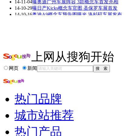
14-11-04
曝奥迪广州车展阵容 3款概念车首发亮相
看赛车宝贝争奇斗
车模美腿爆乳无惧
14-10-29
曝日产Kicks概念车官图 圣保罗车展首发
艳
走光
14-10-16
奥迪A9概念车预告图曝光 洛杉矶车展发布
14-10-03
丰田C-HR概念车亮相 新小型SUV设计雏形!
14-10-03
采用纯电力驱动 MINI概念车巴黎车展发布
14-09-24
曝丰田C-HR概念车官图 10月巴黎车展亮相
更多关于
概念车 丰田
的新闻>>
上网从搜狗开始
相关推荐
网页
新闻
丰田氢燃料电池车
上海车展国产概念车
丰田fcv
一汽丰田十月一车展么
热门品牌
广州丰田4s店
无锡10.1车展丰田花冠
城市站推荐
热门产品