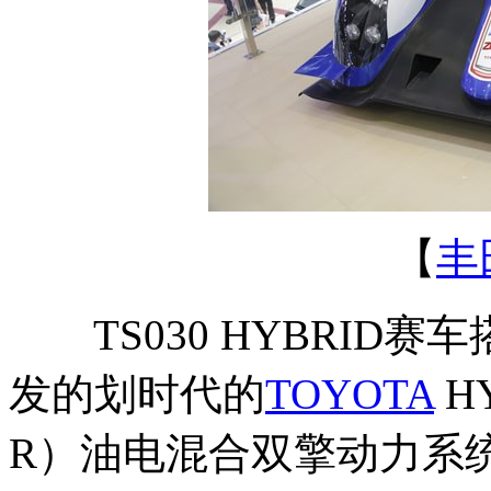
【
丰
TS030 HYBRID赛
发的划时代的
TOYOTA
HY
R）油电混合双擎动力系统