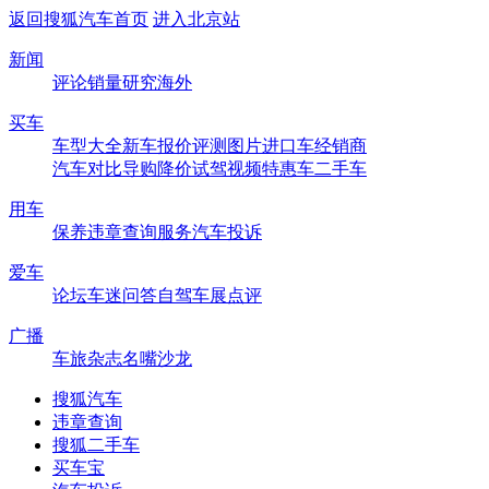
返回搜狐汽车首页
进入北京站
新闻
评论
销量
研究
海外
买车
车型大全
新车
报价
评测
图片
进口车
经销商
汽车对比
导购
降价
试驾
视频
特惠车
二手车
用车
保养
违章查询
服务
汽车投诉
爱车
论坛
车迷
问答
自驾
车展
点评
广播
车旅杂志
名嘴沙龙
搜狐汽车
违章查询
搜狐二手车
买车宝