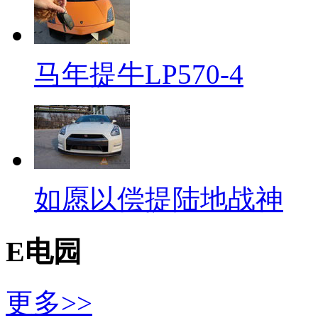
马年提牛LP570-4
如愿以偿提陆地战神
E电园
更多>>