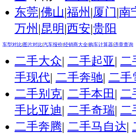
东莞
|
佛山
|
福州
|
厦门
|
南
万州
|
昆明
|
西安
|
贵阳
车型对比
|
图片对比
|
汽车报价
|
经销商大全
|
购车计算器
|
违章查询
二手大众
|
二手起亚
|
二
手现代
|
二手奔驰
|
二手
二手别克
|
二手本田
|
二
手比亚迪
|
二手奇瑞
|
二
二手奔腾
|
二手马自达
|