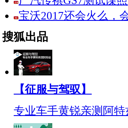
广汽传祺GS7测试谍
宝沃2017还会火么
搜狐出品
【征服与驾驭】
专业车手黄锐亲测阿特