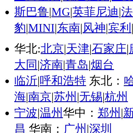
斯巴鲁
|
MG
|
英菲尼迪
|
法
豹
|
MINI
|
东南
|
风神
|
宾利
华北:
北京
|
天津
|
石家庄
|
大同
|
济南
|
青岛
|
烟台
临沂
|
呼和浩特
东北：
海
|
南京
|
苏州
|
无锡
|
杭州
宁波
|
温州
华中：
郑州
|
昌
华南：
广州
|
深圳