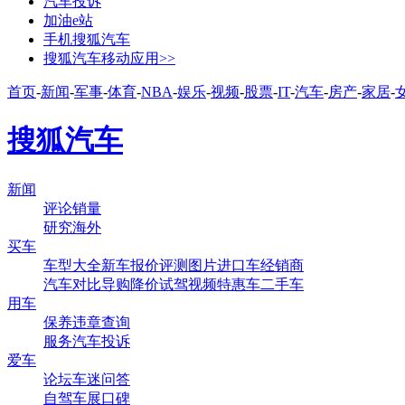
汽车投诉
加油e站
手机搜狐汽车
搜狐汽车移动应用>>
首页
-
新闻
-
军事
-
体育
-
NBA
-
娱乐
-
视频
-
股票
-
IT
-
汽车
-
房产
-
家居
-
搜狐汽车
新闻
评论
销量
研究
海外
买车
车型大全
新车
报价
评测
图片
进口车
经销商
汽车对比
导购
降价
试驾
视频
特惠车
二手车
用车
保养
违章查询
服务
汽车投诉
爱车
论坛
车迷
问答
自驾
车展
口碑