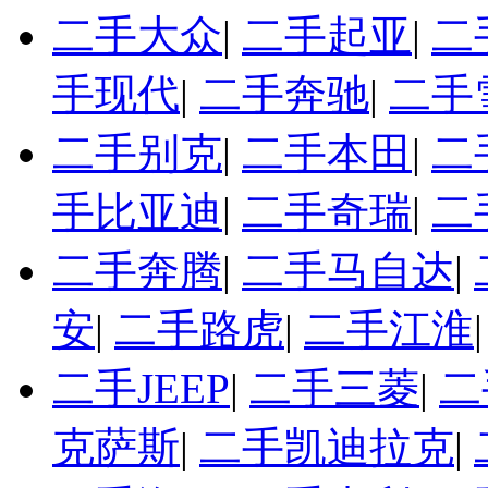
二手大众
|
二手起亚
|
二
手现代
|
二手奔驰
|
二手
二手别克
|
二手本田
|
二
手比亚迪
|
二手奇瑞
|
二
二手奔腾
|
二手马自达
|
安
|
二手路虎
|
二手江淮
二手JEEP
|
二手三菱
|
二
克萨斯
|
二手凯迪拉克
|