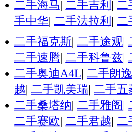
二手海马
|
二手吉利
|
二
手中华
|
二手法拉利
|
二
二手福克斯
|
二手途观
|
二手速腾
|
二手科鲁兹
|
二手奥迪A4L
|
二手朗
越
|
二手凯美瑞
|
二手五
二手桑塔纳
|
二手雅阁
|
二手赛欧
|
二手君越
|
二