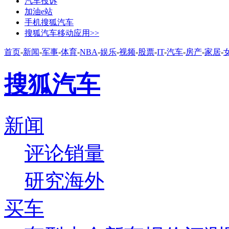
汽车投诉
加油e站
手机搜狐汽车
搜狐汽车移动应用>>
首页
-
新闻
-
军事
-
体育
-
NBA
-
娱乐
-
视频
-
股票
-
IT
-
汽车
-
房产
-
家居
-
搜狐汽车
新闻
评论
销量
研究
海外
买车