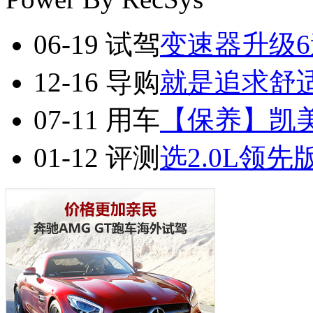
06-19
试驾
变速器升级6
12-16
导购
就是追求舒适
07-11
用车
【保养】凯美
01-12
评测
选2.0L领