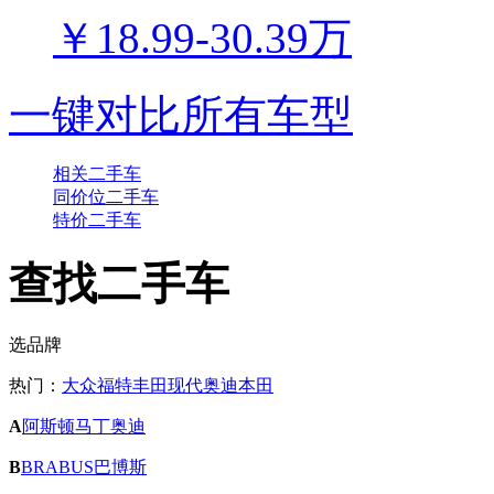
￥18.99-30.39万
一键对比所有车型
相关二手车
同价位二手车
特价二手车
查找二手车
选品牌
热门：
大众
福特
丰田
现代
奥迪
本田
A
阿斯顿马丁
奥迪
B
BRABUS巴博斯