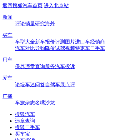
返回搜狐汽车首页
进入北京站
新闻
评论
销量
研究
海外
买车
车型大全
新车
报价
评测
图片
进口车
经销商
汽车对比
导购
降价
试驾
视频
特惠车
二手车
用车
保养
违章查询
服务
汽车投诉
爱车
论坛
车迷
问答
自驾
车展
点评
广播
车旅杂志
名嘴沙龙
搜狐汽车
违章查询
搜狐二手车
买车宝