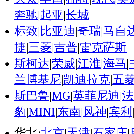
奔驰
|
起亚
|
长城
标致
|
比亚迪
|
奇瑞
|
马自
捷
|
三菱
|
吉普
|
雷克萨斯
斯柯达
|
荣威
|
江淮
|
海马
|
兰博基尼
|
凯迪拉克
|
五
斯巴鲁
|
MG
|
英菲尼迪
|
法
豹
|
MINI
|
东南
|
风神
|
宾利
华北:
北京
|
天津
|
石家庄
|