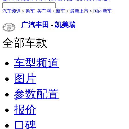
汽车频道
>
购车_买车网
>
新车
>
最新上市
>
国内新车
广汽丰田
-
凯美瑞
全部车款
车型频道
图片
参数配置
报价
口碑