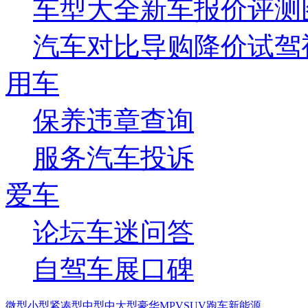
车型大全
新车
报价
评测
汽车对比
导购
降价
试驾
用车
保养
违章查询
服务
汽车投诉
爱车
论坛
车迷
问答
自驾
车展
口碑
微型
小型
紧凑型
中型
中大型
豪华
MPV
SUV
跑车
新能源