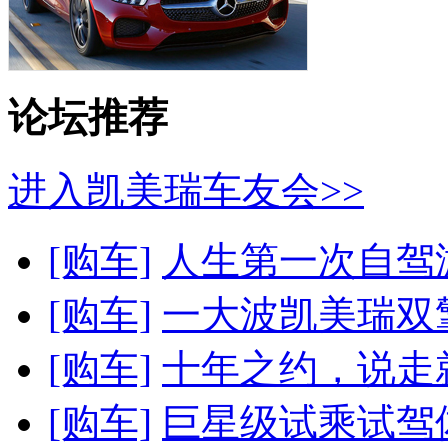
论坛推荐
进入凯美瑞车友会>>
[购车]
人生第一次自驾游
[购车]
一大波凯美瑞双擎
[购车]
十年之约，说走就
[购车]
巨星级试乘试驾体