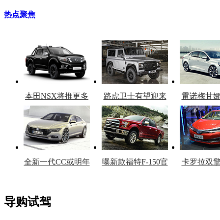
热点聚焦
本田NSX将推更多
路虎卫士有望迎来
雷诺梅甘
车型
复产
官
全新一代CC或明年
曝新款福特F-150官
卡罗拉双
上市
图
上
导购试驾