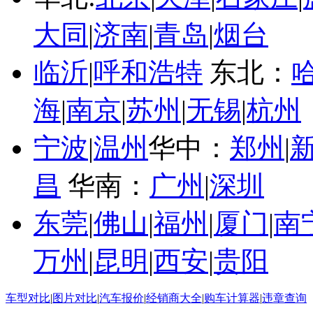
大同
|
济南
|
青岛
|
烟台
临沂
|
呼和浩特
东北：
海
|
南京
|
苏州
|
无锡
|
杭州
宁波
|
温州
华中：
郑州
|
昌
华南：
广州
|
深圳
东莞
|
佛山
|
福州
|
厦门
|
南
万州
|
昆明
|
西安
|
贵阳
车型对比
|
图片对比
|
汽车报价
|
经销商大全
|
购车计算器
|
违章查询