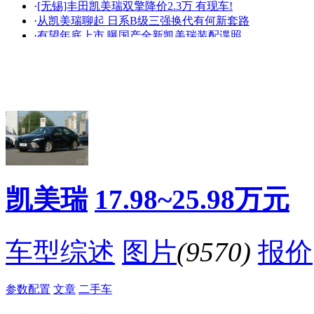
·
[无锡]丰田凯美瑞双擎降价2.3万 有现车!
看赛车宝贝争奇斗
车模美腿爆乳无惧
·
从凯美瑞聊起 日系B级三强换代有何新套路
艳
走光
·
有望年底上市 曝国产全新凯美瑞装配谍照
·
[无锡]丰田凯美瑞降价2.5万元 现车充足!
·
凯美瑞和君威更受宠爱，阿特兹真不服气
·
东营 一起探秘你不知道的Camry
·
衡爱十年 | 爱上凯美瑞不止一万个理由
·
凯美瑞国产十年 它与我父亲的羁绊
·
[杭州]丰田凯美瑞降2.45万！送礼包
·
若等少年心平气和，方懂凯美瑞之好
降价促销
凯美瑞
17.98~25.98万元
车型综述
图片
(9570)
报价
参数配置
文章
二手车