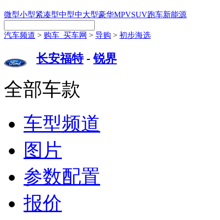
微型
小型
紧凑型
中型
中大型
豪华
MPV
SUV
跑车
新能源
汽车频道
>
购车_买车网
>
导购
>
初步海选
长安福特
-
锐界
全部车款
车型频道
图片
参数配置
报价