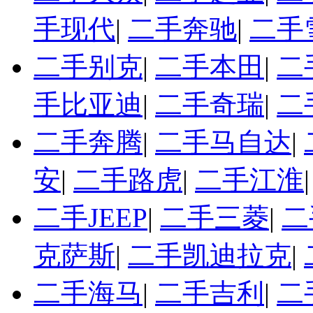
手现代
|
二手奔驰
|
二手
二手别克
|
二手本田
|
二
手比亚迪
|
二手奇瑞
|
二
二手奔腾
|
二手马自达
|
安
|
二手路虎
|
二手江淮
二手JEEP
|
二手三菱
|
二
克萨斯
|
二手凯迪拉克
|
二手海马
|
二手吉利
|
二