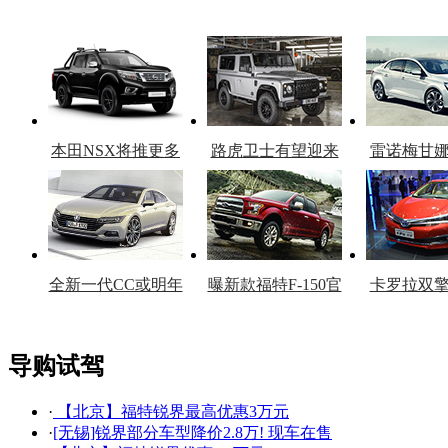
本田NSX将推更多
路虎卫士有望迎来
雷诺梅甘
车型
复产
官
全新一代CC或明年
曝新款福特F-150官
卡罗拉双
上市
图
上
导购试驾
·
【北京】福特锐界最高优惠3万元
看赛车宝贝争奇斗
车模美腿爆乳无惧
·
[无锡]锐界部分车型降价2.8万! 现车在售