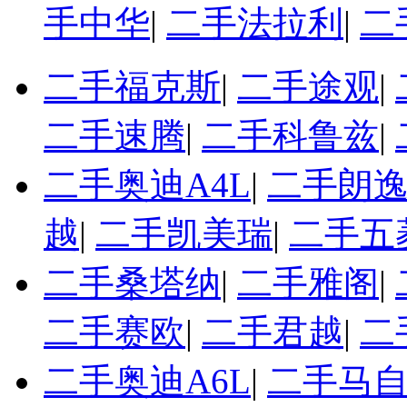
手中华
|
二手法拉利
|
二
二手福克斯
|
二手途观
|
二手速腾
|
二手科鲁兹
|
二手奥迪A4L
|
二手朗
越
|
二手凯美瑞
|
二手五
二手桑塔纳
|
二手雅阁
|
二手赛欧
|
二手君越
|
二
二手奥迪A6L
|
二手马自