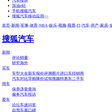
汽车投诉
加油e站
手机搜狐汽车
搜狐汽车移动应用>>
首页
-
新闻
-
军事
-
体育
-
NBA
-
娱乐
-
视频
-
股票
-
IT
-
汽车
-
房产
-
家居
-
搜狐汽车
新闻
评论
销量
研究
海外
买车
车型大全
新车
报价
评测
图片
进口车
经销商
汽车对比
导购
降价
试驾
视频
特惠车
二手车
用车
保养
违章查询
服务
汽车投诉
爱车
论坛
车迷
问答
自驾
车展
口碑