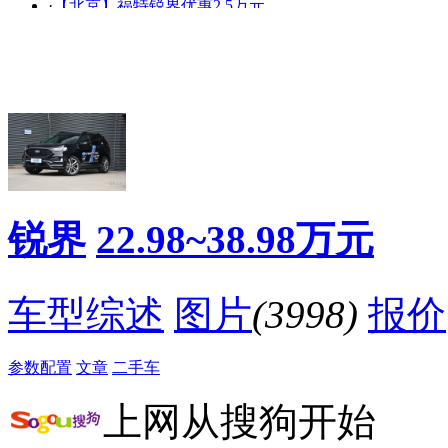
艳
走光
·
【北京】福特锐界优惠2.5万元
·
7座中大型SUV半年考榜单出炉 锐界拔头筹
·
长安福特全新车型震撼登陆2017沈阳五一国际车展
·
[沈阳]福特锐界最高优惠2.0万
·
旗舰型贵在哪 试驾福特锐界2.7T V6车型
·
新车到店：29.98万两驱顶配福特锐界高清实拍
·
十二款中级SUV空间排行，锐界第一、楼兰第三
·
［晒锐界赢车模］论坛活动大升级！
降价促销
锐界
22.98~38.98万元
车型综述
图片
(3998)
报价
参数配置
文章
二手车
上网从搜狗开始