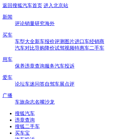
返回搜狐汽车首页
进入北京站
新闻
评论
销量
研究
海外
买车
车型大全
新车
报价
评测
图片
进口车
经销商
汽车对比
导购
降价
试驾
视频
特惠车
二手车
用车
保养
违章查询
服务
汽车投诉
爱车
论坛
车迷
问答
自驾
车展
点评
广播
车旅杂志
名嘴沙龙
搜狐汽车
违章查询
搜狐二手车
买车宝