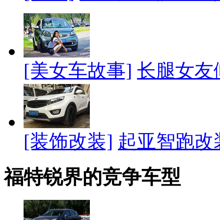
[美女车故事]
长腿女友
[装饰改装]
起亚智跑改
福特锐界的竞争车型