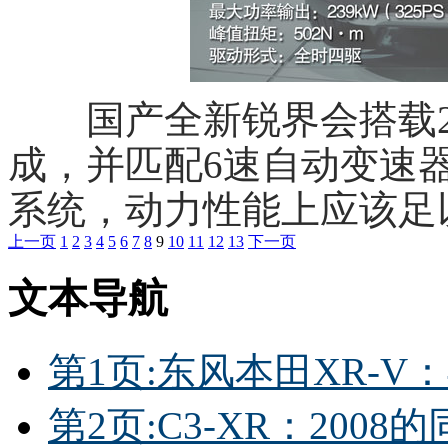
国产全新锐界会搭载2.0
成，并匹配6速自动变速
系统，动力性能上应该足
上一页
1
2
3
4
5
6
7
8
9
10
11
12
13
下一页
文本导航
第1页:东风本田XR-
第2页:C3-XR：200