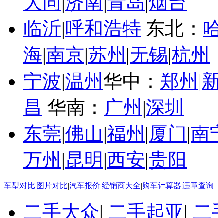
大同
|
济南
|
青岛
|
烟台
临沂
|
呼和浩特
东北：
海
|
南京
|
苏州
|
无锡
|
杭州
宁波
|
温州
华中：
郑州
|
昌
华南：
广州
|
深圳
东莞
|
佛山
|
福州
|
厦门
|
南
万州
|
昆明
|
西安
|
贵阳
车型对比
|
图片对比
|
汽车报价
|
经销商大全
|
购车计算器
|
违章查询
二手大众
|
二手起亚
|
二