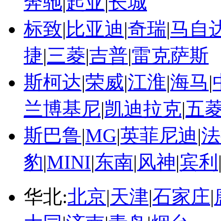
奔驰
|
起亚
|
长城
标致
|
比亚迪
|
奇瑞
|
马自
捷
|
三菱
|
吉普
|
雷克萨斯
斯柯达
|
荣威
|
江淮
|
海马
|
兰博基尼
|
凯迪拉克
|
五
斯巴鲁
|
MG
|
英菲尼迪
|
法
豹
|
MINI
|
东南
|
风神
|
宾利
华北:
北京
|
天津
|
石家庄
|