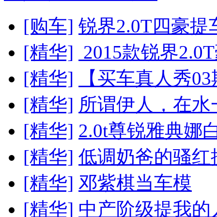
[购车]
锐界2.0T四豪提
[精华]
2015款锐界2.0
[精华]
【买车真人秀03
[精华]
所谓伊人，在水
[精华]
2.0t尊锐雅典娜
[精华]
低调奶爸的骚红
[精华]
邓紫棋当车模
[精华]
中产阶级提我的