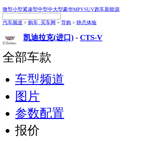
微型
小型
紧凑型
中型
中大型
豪华
MPV
SUV
跑车
新能源
汽车频道
>
购车_买车网
>
导购
>
静态体验
凯迪拉克(进口)
-
CTS-V
全部车款
车型频道
图片
参数配置
报价