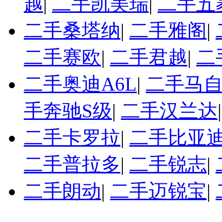
越
|
二手凯美瑞
|
二手五
二手桑塔纳
|
二手雅阁
|
二手赛欧
|
二手君越
|
二
二手奥迪A6L
|
二手马自
手奔驰S级
|
二手汉兰达
二手卡罗拉
|
二手比亚迪
二手普拉多
|
二手锐志
|
二手朗动
|
二手迈锐宝
|