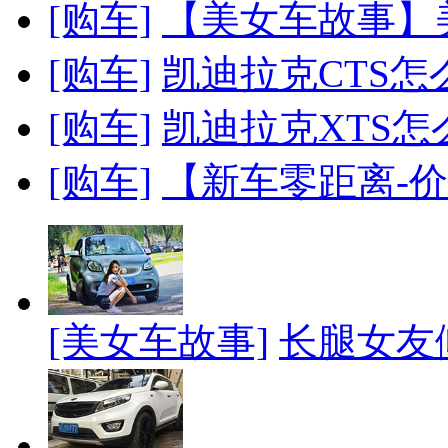
[购车]
【美女车故事】美女
[购车]
凯迪拉克CTS怎么
[购车]
凯迪拉克XTS怎么
[购车]
【新车零距离-价
[美女车故事]
长腿女友