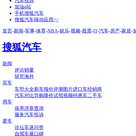
汽车投诉
加油e站
手机搜狐汽车
搜狐汽车移动应用>>
首页
-
新闻
-
军事
-
体育
-
NBA
-
娱乐
-
视频
-
股票
-
IT
-
汽车
-
房产
-
家居
-
搜狐汽车
新闻
评论
销量
研究
海外
买车
车型大全
新车
报价
评测
图片
进口车
经销商
汽车对比
导购
降价
试驾
视频
特惠车
二手车
用车
保养
违章查询
服务
汽车投诉
爱车
论坛
车迷
问答
自驾
车展
口碑