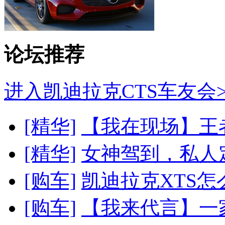
论坛推荐
进入凯迪拉克CTS车友会>
[精华]
【我在现场】王者
[精华]
女神驾到，私人定
[购车]
凯迪拉克XTS怎么
[购车]
【我来代言】一家