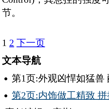
节。
1
2
下一页
文本导航
第1页:外观凶悍如猛兽 
第2页:内饰做工精致 