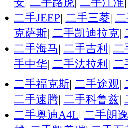
安
|
二手路虎
|
二手江淮
二手JEEP
|
二手三菱
|
二
克萨斯
|
二手凯迪拉克
|
二手海马
|
二手吉利
|
二
手中华
|
二手法拉利
|
二
二手福克斯
|
二手途观
|
二手速腾
|
二手科鲁兹
|
二手奥迪A4L
|
二手朗