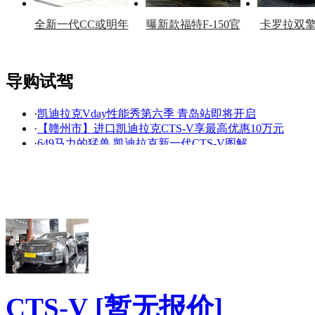
全新一代CC或明年
曝新款福特F-150官
卡罗拉双
上市
图
上
导购试驾
·
凯迪拉克Vday性能秀第六季 青岛站即将开启
看赛车宝贝争奇斗
车模美腿爆乳无惧
·
【赣州市】进口凯迪拉克CTS-V享最高优惠10万元
艳
走光
·
649马力的猛兽 凯迪拉克新一代CTS-V图解
·
更全面的市场布局 通用2015年新车抢先看
·
钻石切割的魅力2012款凯迪拉克CTS运动版
·
CTS-V COUPE 酣畅体验 凯迪拉克驾驶培训
·
史上最快四门轿车！试驾新凯迪拉克CTS-V
·
最快的四门V8轿车 北美测凯迪拉克CTS-V
·
凯迪拉克的新定义--试驾凯迪拉克CTS-V
·
最快的四门轿车??试驾凯迪拉克CTS-V
降价促销
CTS-V
[暂无报价]