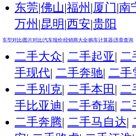
东莞
|
佛山
|
福州
|
厦门
|
南
万州
|
昆明
|
西安
|
贵阳
车型对比
|
图片对比
|
汽车报价
|
经销商大全
|
购车计算器
|
违章查询
二手大众
|
二手起亚
|
二
手现代
|
二手奔驰
|
二手
二手别克
|
二手本田
|
二
手比亚迪
|
二手奇瑞
|
二
二手奔腾
|
二手马自达
|