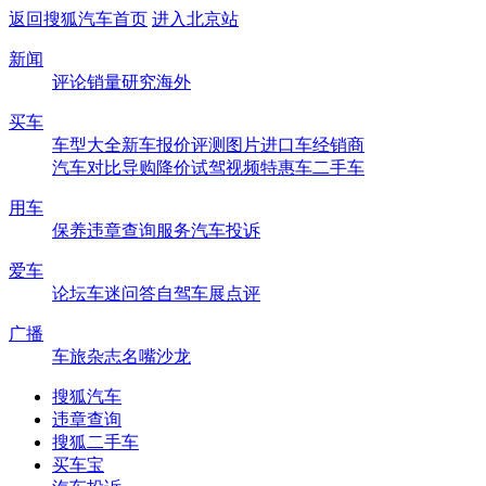
返回搜狐汽车首页
进入北京站
新闻
评论
销量
研究
海外
买车
车型大全
新车
报价
评测
图片
进口车
经销商
汽车对比
导购
降价
试驾
视频
特惠车
二手车
用车
保养
违章查询
服务
汽车投诉
爱车
论坛
车迷
问答
自驾
车展
点评
广播
车旅杂志
名嘴沙龙
搜狐汽车
违章查询
搜狐二手车
买车宝