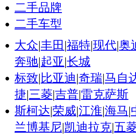
二手品牌
二手车型
大众
|
丰田
|
福特
|
现代
|
奥
奔驰
|
起亚
|
长城
标致
|
比亚迪
|
奇瑞
|
马自
捷
|
三菱
|
吉普
|
雷克萨斯
斯柯达
|
荣威
|
江淮
|
海马
|
兰博基尼
|
凯迪拉克
|
五