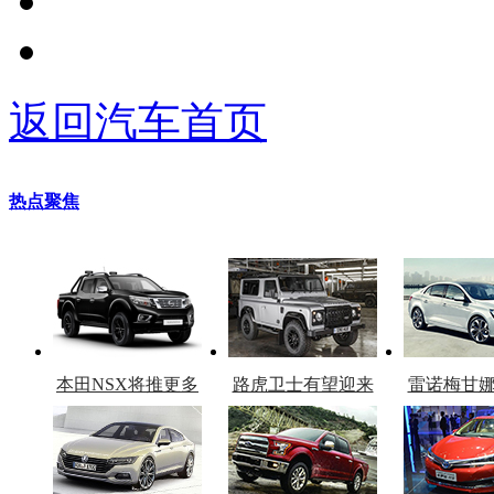
返回汽车首页
热点聚焦
本田NSX将推更多
路虎卫士有望迎来
雷诺梅甘
车型
复产
官