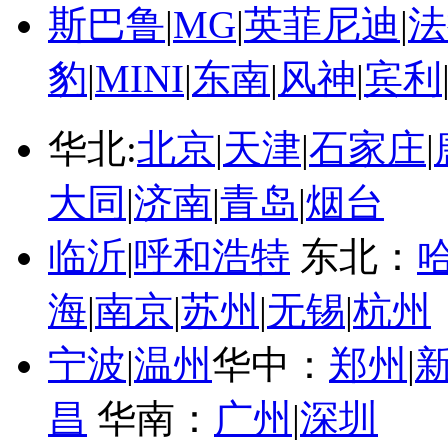
斯巴鲁
|
MG
|
英菲尼迪
|
法
豹
|
MINI
|
东南
|
风神
|
宾利
华北:
北京
|
天津
|
石家庄
|
大同
|
济南
|
青岛
|
烟台
临沂
|
呼和浩特
东北：
海
|
南京
|
苏州
|
无锡
|
杭州
宁波
|
温州
华中：
郑州
|
昌
华南：
广州
|
深圳