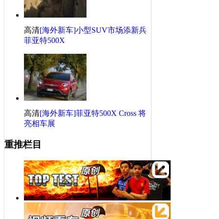
高清
[海外新车]小型SUV市场添新兵
菲亚特500X
高清
[海外新车]菲亚特500X Cross 将
亮相车展
重推栏目