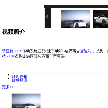
您的网速
视频简介
菲亚特500X
传动系统匹配6速手动和6速双离合
变速箱
，以及一
特500X
还将提供两驱与四驱车型可选。
精彩视频
最热视频
更多>>