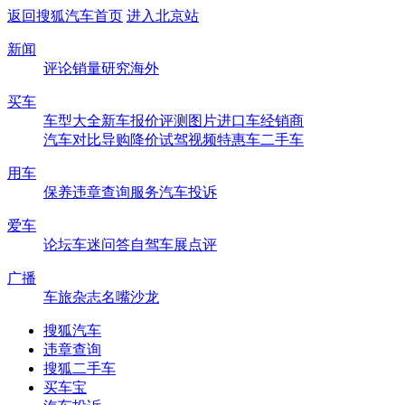
返回搜狐汽车首页
进入北京站
新闻
评论
销量
研究
海外
买车
车型大全
新车
报价
评测
图片
进口车
经销商
汽车对比
导购
降价
试驾
视频
特惠车
二手车
用车
保养
违章查询
服务
汽车投诉
爱车
论坛
车迷
问答
自驾
车展
点评
广播
车旅杂志
名嘴沙龙
搜狐汽车
违章查询
搜狐二手车
买车宝