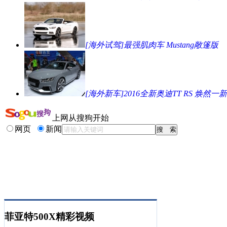
[海外试驾]最强肌肉车 Mustang敞篷版
[海外新车]2016全新奥迪TT RS 焕然一新
上网从搜狗开始
网页
新闻
菲亚特500X精彩视频