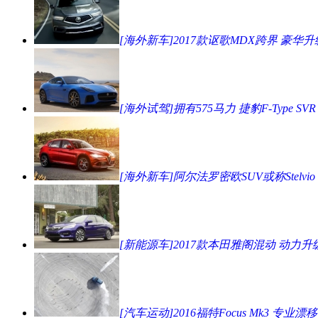
[海外新车]2017款讴歌MDX跨界 豪华升
[海外试驾]拥有575马力 捷豹F-Type SVR
[海外新车]阿尔法罗密欧SUV或称Stelvio
[新能源车]2017款本田雅阁混动 动力升
[汽车运动]2016福特Focus Mk3 专业漂移