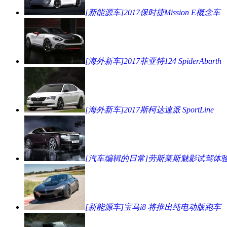
[新能源车]2017保时捷Mission E概念车
[海外新车]2017菲亚特124 SpiderAbarth
[海外新车]2017斯柯达速派 SportLine
[汽车编辑的日常]劳斯莱斯魅影试驾体
[新能源车]宝马i8 将推出纯电动版跑车