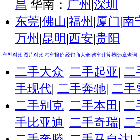
昌
华南：
广州
|
深圳
东莞
|
佛山
|
福州
|
厦门
|
南
万州
|
昆明
|
西安
|
贵阳
车型对比
|
图片对比
|
汽车报价
|
经销商大全
|
购车计算器
|
违章查询
二手大众
|
二手起亚
|
二
手现代
|
二手奔驰
|
二手
二手别克
|
二手本田
|
二
手比亚迪
|
二手奇瑞
|
二
二手奔腾
|
二手马自达
|