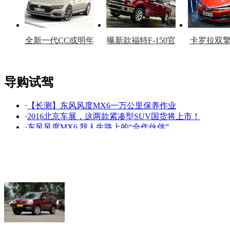
全新一代CC或明年
曝新款福特F-150官
卡罗拉双
上市
图
上
导购试驾
·
【长测】东风风度MX6一万公里保养作业
看赛车宝贝争奇斗
车模美腿爆乳无惧
·
2016北京车展，这两款紧凑型SUV国货将上市！
艳
走光
·
东风风度MX6 我人生路上的“合作伙伴”
·
中国品牌发力 2015年已上市自主SUV回顾
·
长测东风风度MX6之换轮胎作业
·
换汤不换药 购买这几款车要注意了（一）
·
买辆四驱玩儿 性价比高的入门越野车推荐
·
众泰/陆风都是小鬼 靠脸吃饭山寨车还有谁
·
隐藏属性大公开 聊聊自主SUV的平台秘密
·
东风复活“老奇骏”，这车依然硬！
降价促销