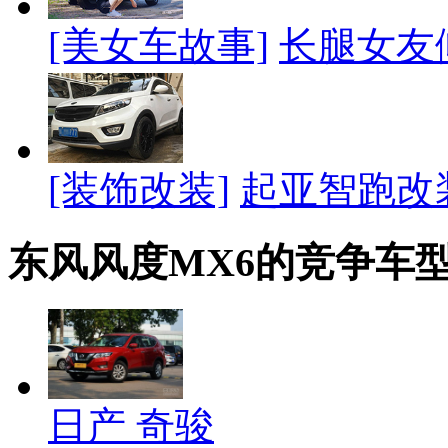
[美女车故事]
长腿女友
[装饰改装]
起亚智跑改
东风风度MX6的竞争车
日产 奇骏