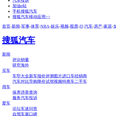
汽车投诉
加油e站
手机搜狐汽车
搜狐汽车移动应用>>
首页
-
新闻
-
军事
-
体育
-
NBA
-
娱乐
-
视频
-
股票
-
IT
-
汽车
-
房产
-
家居
-
搜狐汽车
新闻
评论
销量
研究
海外
买车
车型大全
新车
报价
评测
图片
进口车
经销商
汽车对比
导购
降价
试驾
视频
特惠车
二手车
用车
保养
违章查询
服务
汽车投诉
爱车
论坛
车迷
问答
自驾
车展
口碑