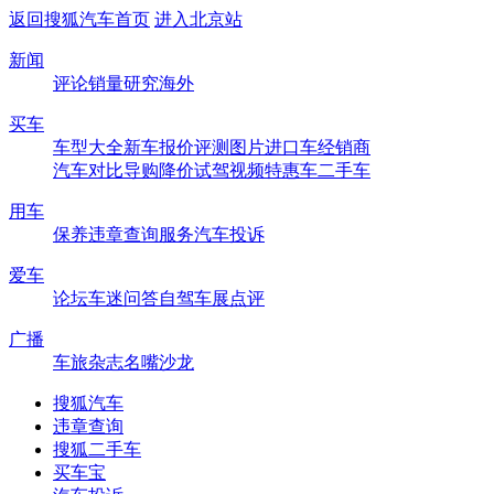
返回搜狐汽车首页
进入北京站
新闻
评论
销量
研究
海外
买车
车型大全
新车
报价
评测
图片
进口车
经销商
汽车对比
导购
降价
试驾
视频
特惠车
二手车
用车
保养
违章查询
服务
汽车投诉
爱车
论坛
车迷
问答
自驾
车展
点评
广播
车旅杂志
名嘴沙龙
搜狐汽车
违章查询
搜狐二手车
买车宝