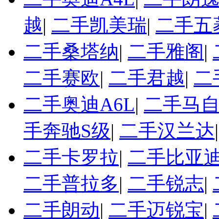
越
|
二手凯美瑞
|
二手五
二手桑塔纳
|
二手雅阁
|
二手赛欧
|
二手君越
|
二
二手奥迪A6L
|
二手马自
手奔驰S级
|
二手汉兰达
二手卡罗拉
|
二手比亚迪
二手普拉多
|
二手锐志
|
二手朗动
|
二手迈锐宝
|