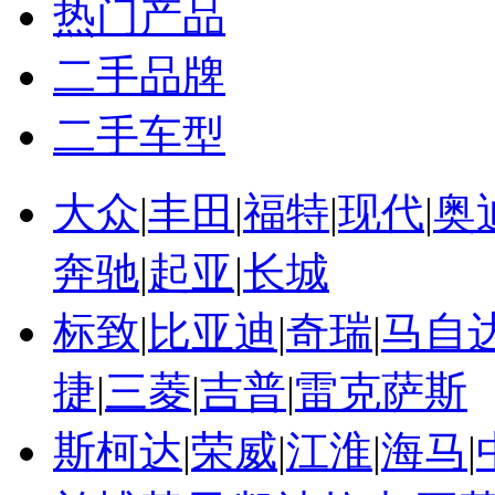
热门产品
二手品牌
二手车型
大众
|
丰田
|
福特
|
现代
|
奥
奔驰
|
起亚
|
长城
标致
|
比亚迪
|
奇瑞
|
马自
捷
|
三菱
|
吉普
|
雷克萨斯
斯柯达
|
荣威
|
江淮
|
海马
|