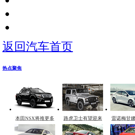
返回汽车首页
热点聚焦
本田NSX将推更多
路虎卫士有望迎来
雷诺梅甘
车型
复产
官