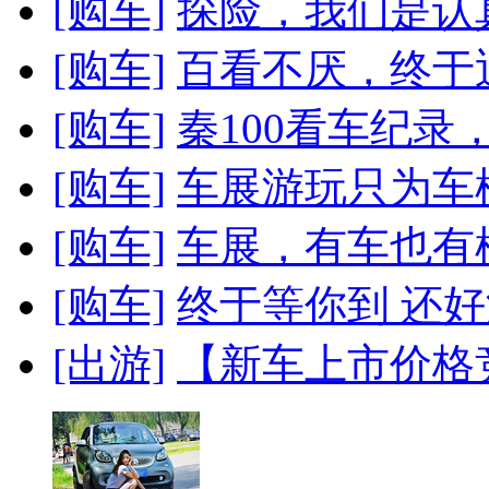
[购车]
探险，我们是认
[购车]
百看不厌，终于迎
[购车]
秦100看车纪录
[购车]
车展游玩只为车
[购车]
车展，有车也有
[购车]
终于等你到 还好
[出游]
【新车上市价格竞