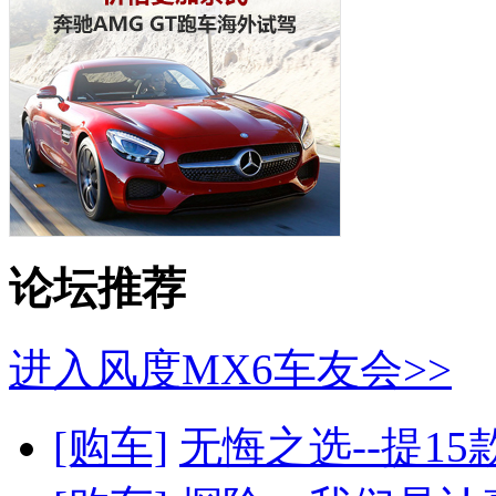
论坛推荐
进入风度MX6车友会>>
[购车]
无悔之选--提1