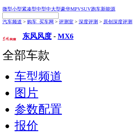
微型
小型
紧凑型
中型
中大型
豪华
MPV
SUV
跑车
新能源
汽车频道
>
购车_买车网
>
评测室
>
深度评测
>
原创深度评测
东风风度
-
MX6
全部车款
车型频道
图片
参数配置
报价