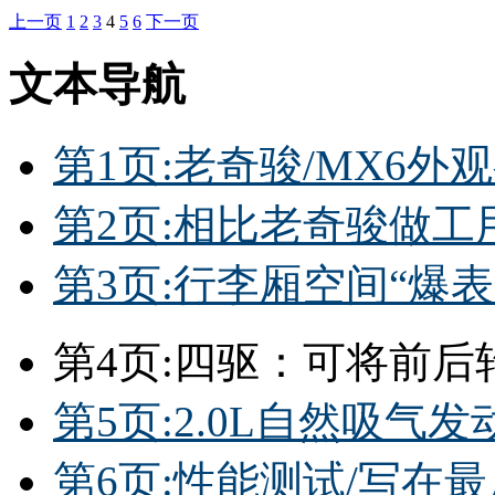
上一页
1
2
3
4
5
6
下一页
文本导航
第1页:老奇骏/MX6外
第2页:相比老奇骏做
第3页:行李厢空间“爆
第4页:四驱：可将前后轮
第5页:2.0L自然吸
第6页:性能测试/写在最