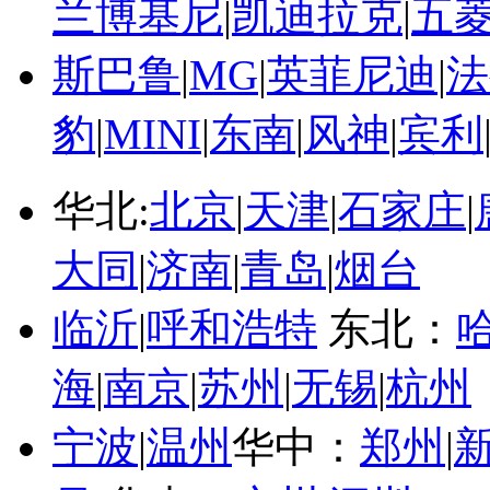
兰博基尼
|
凯迪拉克
|
五
斯巴鲁
|
MG
|
英菲尼迪
|
法
豹
|
MINI
|
东南
|
风神
|
宾利
华北:
北京
|
天津
|
石家庄
|
大同
|
济南
|
青岛
|
烟台
临沂
|
呼和浩特
东北：
海
|
南京
|
苏州
|
无锡
|
杭州
宁波
|
温州
华中：
郑州
|