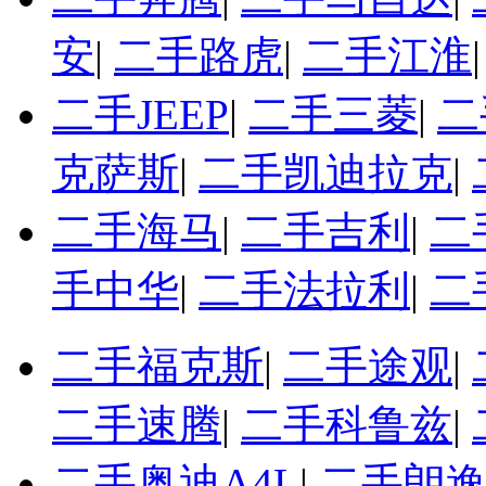
安
|
二手路虎
|
二手江淮
二手JEEP
|
二手三菱
|
二
克萨斯
|
二手凯迪拉克
|
二手海马
|
二手吉利
|
二
手中华
|
二手法拉利
|
二
二手福克斯
|
二手途观
|
二手速腾
|
二手科鲁兹
|
二手奥迪A4L
|
二手朗