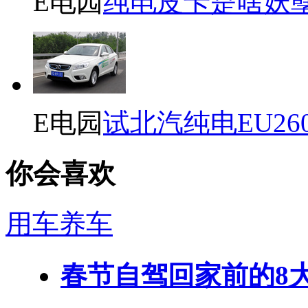
E电园
纯电皮卡是啥妖
E电园
试北汽纯电EU26
你会喜欢
用车养车
春节自驾回家前的8