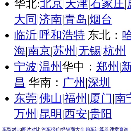
华北:
北京
|
天津
|
石家庄
|
大同
|
济南
|
青岛
|
烟台
临沂
|
呼和浩特
东北：
海
|
南京
|
苏州
|
无锡
|
杭州
宁波
|
温州
华中：
郑州
|
昌
华南：
广州
|
深圳
东莞
|
佛山
|
福州
|
厦门
|
南
万州
|
昆明
|
西安
|
贵阳
车型对比
|
图片对比
|
汽车报价
|
经销商大全
|
购车计算器
|
违章查询