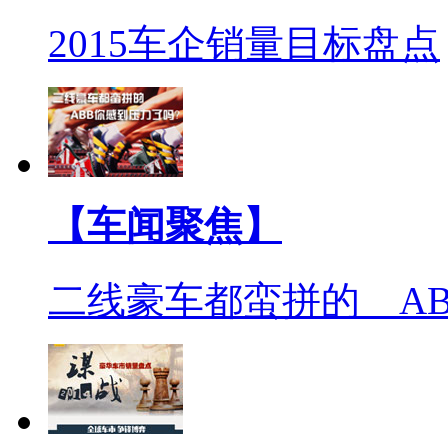
2015车企销量目标盘点
【车闻聚焦】
二线豪车都蛮拼的 A