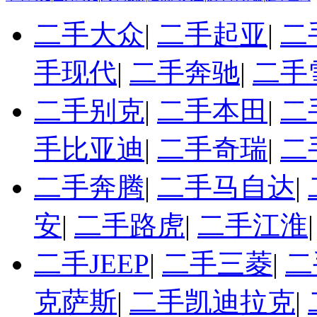
二手大众
|
二手起亚
|
二
手现代
|
二手奔驰
|
二手
二手别克
|
二手本田
|
二
手比亚迪
|
二手奇瑞
|
二
二手奔腾
|
二手马自达
|
安
|
二手路虎
|
二手江淮
二手JEEP
|
二手三菱
|
二
克萨斯
|
二手凯迪拉克
|