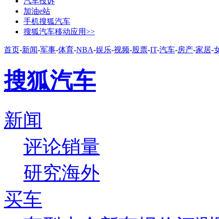
汽车投诉
加油e站
手机搜狐汽车
搜狐汽车移动应用>>
首页
-
新闻
-
军事
-
体育
-
NBA
-
娱乐
-
视频
-
股票
-
IT
-
汽车
-
房产
-
家居
-
搜狐汽车
新闻
评论
销量
研究
海外
买车