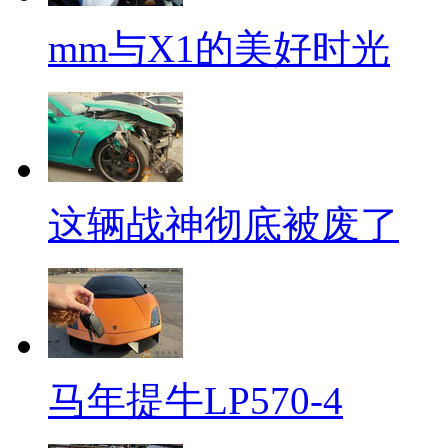
mm与X1的美好时光
这辆战神彻底被废了
马年提牛LP570-4