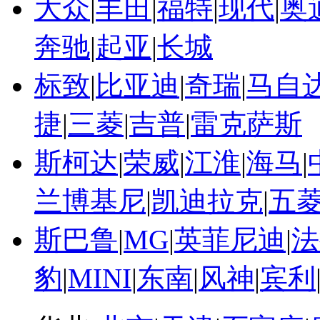
大众
|
丰田
|
福特
|
现代
|
奥
奔驰
|
起亚
|
长城
标致
|
比亚迪
|
奇瑞
|
马自
捷
|
三菱
|
吉普
|
雷克萨斯
斯柯达
|
荣威
|
江淮
|
海马
|
兰博基尼
|
凯迪拉克
|
五
斯巴鲁
|
MG
|
英菲尼迪
|
法
豹
|
MINI
|
东南
|
风神
|
宾利