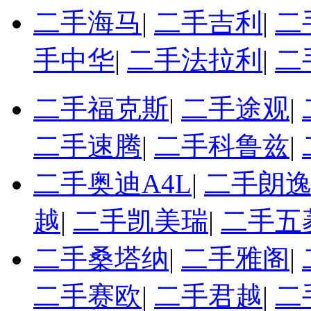
二手海马
|
二手吉利
|
二
手中华
|
二手法拉利
|
二
二手福克斯
|
二手途观
|
二手速腾
|
二手科鲁兹
|
二手奥迪A4L
|
二手朗
越
|
二手凯美瑞
|
二手五
二手桑塔纳
|
二手雅阁
|
二手赛欧
|
二手君越
|
二