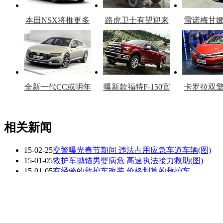
本田NSX将推更多
路虎卫士有望迎来
雷诺梅甘
车型
复产
官
全新一代CC或明年
曝新款福特F-150官
卡罗拉双
上市
图
上
相关新闻
15-02-25
交警曝光春节期间 违法占用应急车道车辆(图)
看赛车宝贝争奇斗
车模美腿爆乳无惧
15-01-05
救护车抛锚男婴病危 高速执法接力救助(图)
艳
走光
15-01-05
有经验的救护车改装 价格划算的救护车
15-01-05
999救护车其哪里买 999救护内部图片及配置
15-01-05
120急救车去哪里买 120急救报价及配置
15-01-05
医疗救护车批发|医院救护车批发15210283343
更多关于
救护车 应急
的新闻>>