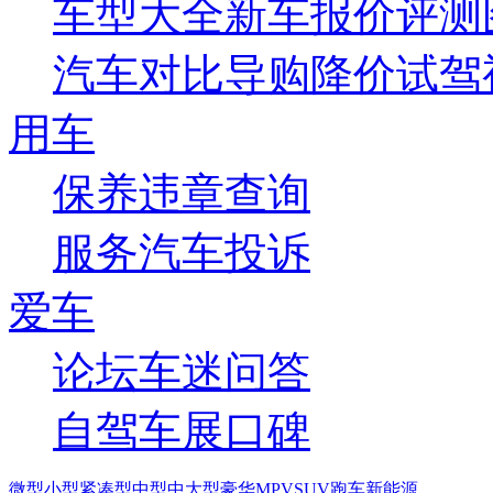
车型大全
新车
报价
评测
汽车对比
导购
降价
试驾
用车
保养
违章查询
服务
汽车投诉
爱车
论坛
车迷
问答
自驾
车展
口碑
微型
小型
紧凑型
中型
中大型
豪华
MPV
SUV
跑车
新能源