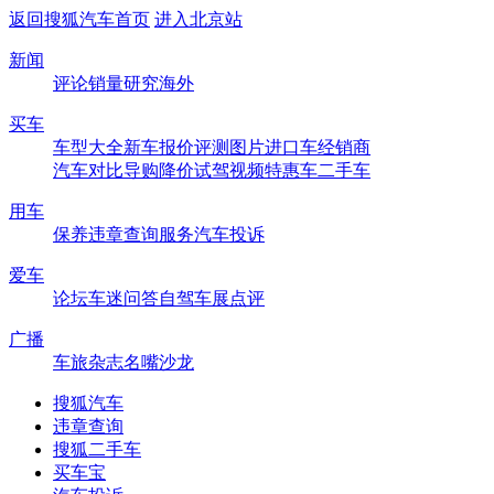
返回搜狐汽车首页
进入北京站
新闻
评论
销量
研究
海外
买车
车型大全
新车
报价
评测
图片
进口车
经销商
汽车对比
导购
降价
试驾
视频
特惠车
二手车
用车
保养
违章查询
服务
汽车投诉
爱车
论坛
车迷
问答
自驾
车展
点评
广播
车旅杂志
名嘴沙龙
搜狐汽车
违章查询
搜狐二手车
买车宝