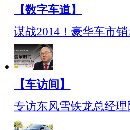
【数字车道】
谋战2014！豪华车市
【车访间】
专访东风雪铁龙总经理