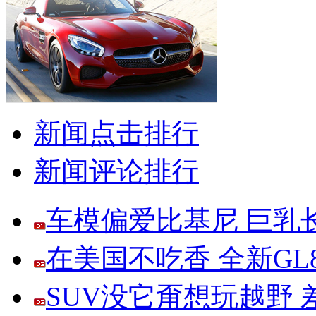
新闻点击排行
新闻评论排行
车模偏爱比基尼 巨乳
在美国不吃香 全新G
SUV没它甭想玩越野