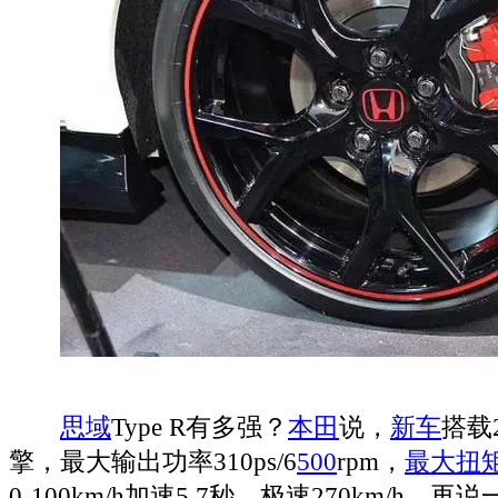
思域
Type R有多强？
本田
说，
新车
搭载2
擎，最大输出功率310ps/6
500
rpm，
最大扭
0-100km/h加速5.7秒，极速270km/h。