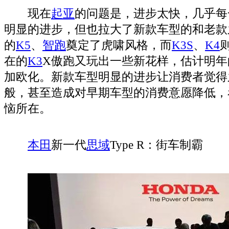
现在
起亚
的问题是，进步太快，几乎每
明显的进步，但也拉大了新款车型的和老款
的
K5
、
智跑
奠定了虎啸风格，而
K3S
、
K4
在的
K3
X傲跑又玩出一些新花样，估计明年
加欧化。新款车型明显的进步让消费者觉得
般，甚至造成对早期车型的消费意愿降低，
恼所在。
本田
新一代
思域
Type R：街车制霸