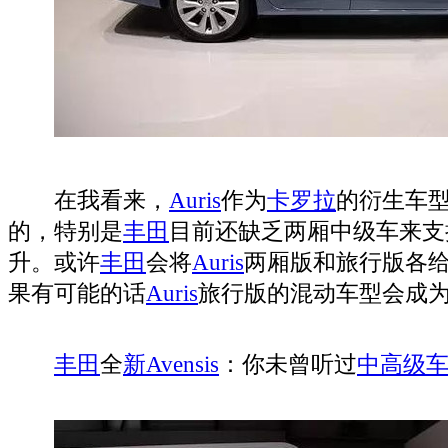
在我看来，
Auris
作为
卡罗拉
的衍生车
的，特别是
丰田
目前还缺乏两厢中级车来支
升。或许
丰田
会将
Auris
两厢版和旅行版各
果有可能的话
Auris
旅行版的混动车型会成
丰田
全
新Avensis
：你未曾听过
中高级