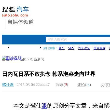
首页
新闻
买车指导
热门搜索：
新车
SUV
汽车改装
国内谍照
搜狐汽车
>
新闻
>
行业新闻
日内瓦日系不放执念 韩系泡菜走向世界
驾仕派
2015-03-04 22:44:47
阅读(
0
)
评论(
)
分享
本文是驾仕
派
的原创分享文章，来自撰