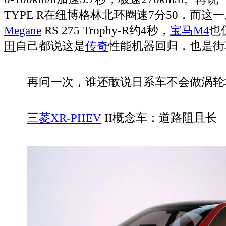
TYPE R在纽博格林北环圈速7分50，而这
Megane
RS 275 Trophy-R约4秒，
宝马M4
也
田
自己都说这是
传奇
性能机器回归，也是街
再问一次，谁还敢说日系车不会做涡轮
三菱XR-PHEV
II概念车：道路阻且长