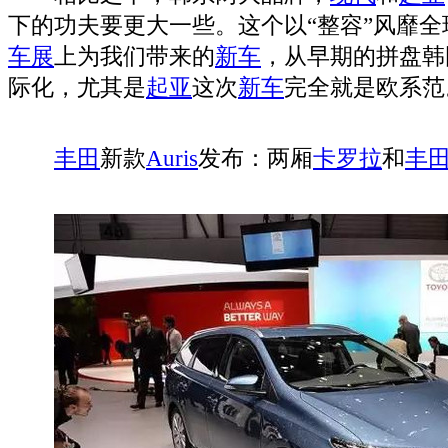
下的功夫要更大一些。这个以“整容”风靡全
车展
上为我们带来的
新车
，从早期的拼盘韩
际化，尤其是
起亚
这次
新车
完全就是欧系范
丰田
新款
Auris
发布：两厢
卡罗拉
和
丰