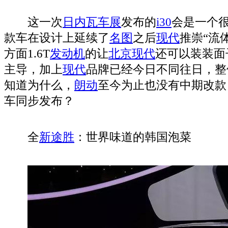
这一次
日内瓦车展
发布的
i30
会是一个
款车在设计上延续了
名图
之后
现代
推崇“流体
方面1.6T
发动机
的让
北京现代
还可以装装面子
主导，加上
现代
品牌已经今日不同往日，整
知道为什么，
朗动
至今为止也没有中期改款
车同步发布？
全
新途胜
：世界味道的韩国泡菜