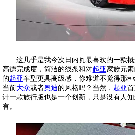
这几乎是我今次日内瓦最喜欢的一款概
高德完成度，简洁的线条和对
起亚
家族元素
的
起亚
车型更具高级感，你难道不觉得那种
当前
大众
或者
奥迪
的风格吗？当然，
起亚
首
计一款旅行版也是一个创新，只是没有人知
有。