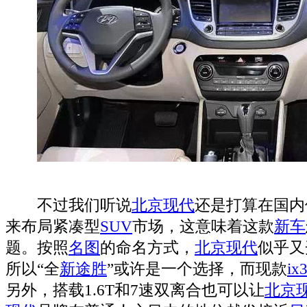
不过我们听说
北京现代
还是打算在国内
来布局紧凑型
SUV
市场，这意味着这款
新车
题。按照
名图
的命名方式，
北京现代
似乎又
所以“全
新途胜
”或许是一个选择，而现款
ix
另外，搭载1.6T和7速双离合也可以让
北京