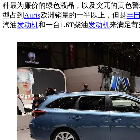
种最为廉价的绿色液晶，以及突兀的黄色警
型占到
Auris
欧洲销量的一半以上，但是
丰
汽油
发动机
和一台1.6T柴油
发动机
来满足苛
自媒体频道