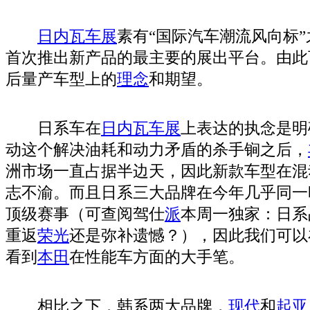
日内瓦车展
素有“国际汽车潮流风向标
首次推出新产品的最主要的展出平台。由此
后量产车型上的
理念
和期望。
日系车在
日内瓦车展
上表达的执念是明
动这个解决油耗和动力矛盾的杀手锏之后，
洲市场一直占据半边天，因此新款车型在混
志不渝。而且日系三大品牌在今年几乎同一
顶级赛事（可查阅驾仕
派
本周一独家：日系
重返
荣光
还是弥补遗憾？），因此我们可以
看到
本田
在性能车方面的大手笔。
相比之下，韩系两大品牌，
现代
和
起亚