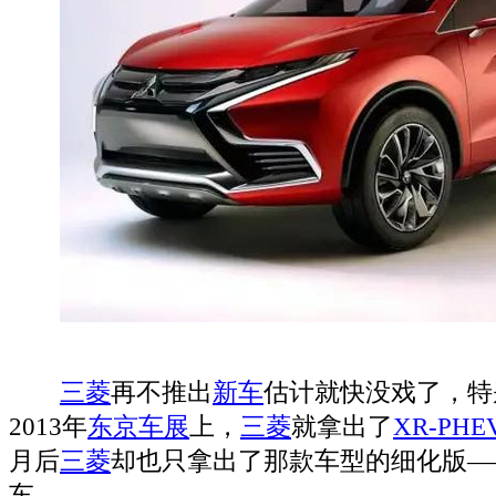
三菱
再不推出
新车
估计就快没戏了，特
2013年
东京车展
上，
三菱
就拿出了
XR-PHE
月后
三菱
却也只拿出了那款车型的细化版—
车。