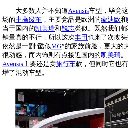
大多数人并不知道
Avensis
车型，毕竟
场的
中高级车
，主要竞品是欧洲的
蒙迪欧
和
当于国内的
凯美瑞
和
锐志
类似。既然我们都
销量真的不行，所以这次
丰田
也来了次改头
依然是一副“酷似
MG
”的家族前脸，更大的
很动感，而内饰则有点接近国内的
凯美瑞
。
Avensis
主要还是卖
旅行车
款，但同时它也
增了混动车型。