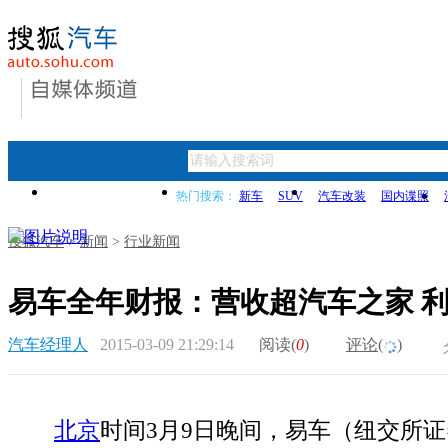
首页
新闻
买车指导
热门搜索：
新车
SUV
汽车改装
国内谍照
搜狐汽车
>
新闻
>
行业新闻
易车全年财报：营收超汽车之家 
汽车经理人
2015-03-09 21:29:14
阅读(
0
)
评论(
)
北京
时间3月9日晚间，易车（纽交所证