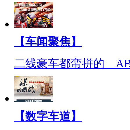
【车闻聚焦】
二线豪车都蛮拼的 A
【数字车道】