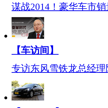
谋战2014！豪华车市
【车访间】
专访东风雪铁龙总经理