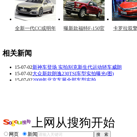
全新一代CC或明年
曝新款福特F-150官
卡罗拉双
上市
图
上
相关新闻
15-07-02
新神车登场 实拍别克新生代运动轿车威朗
看赛车宝贝争奇斗
车模美腿爆乳无惧
15-07-02
大众新款朗逸230TSI车型实拍曝光(图)
艳
走光
15-07-02
2008年北京车展全部车型实拍
15-07-01
动力升级突出科技感 全新福克斯1.5T实拍
15-07-01
外形空间皆有亮点双龙小型SUV蒂维拉实拍(图)
15-06-30
大排性能轿跑 2015款雷克萨斯RC F实拍
更多关于
实拍 镀铬
的新闻>>
上网从搜狗开始
相关推荐
网页
新闻