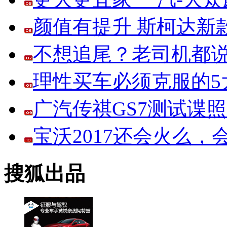
颜值有提升 斯柯达新
不想追尾？老司机都说
理性买车必须克服的5大
广汽传祺GS7测试谍
宝沃2017还会火么
搜狐出品