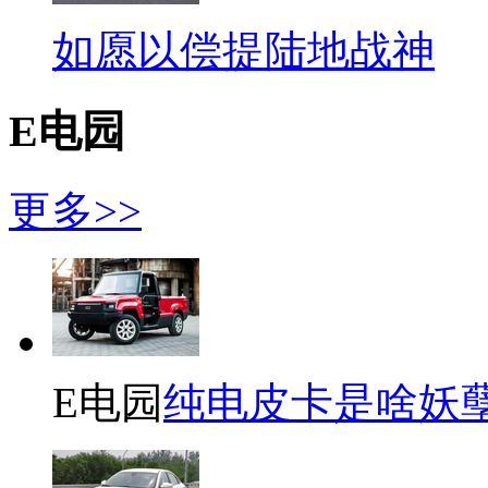
如愿以偿提陆地战神
E电园
更多>>
E电园
纯电皮卡是啥妖