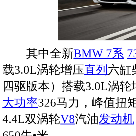
其中全新
BMW 7
系
7
载3.0L涡轮增压
直列
六缸
四驱版本）搭载3.0L涡轮
大功率
326马力，峰值扭矩
4.4L双涡轮
V8
汽油
发动机
650牛•米。