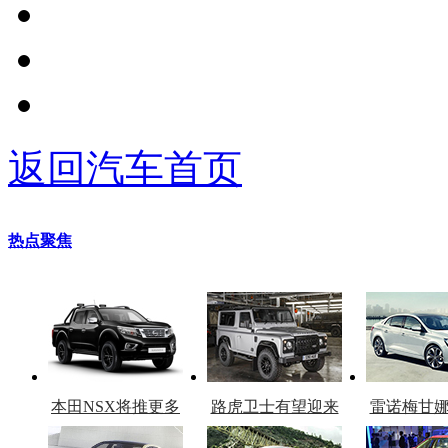
返回汽车首页
热点聚焦
本田NSX将推更多
路虎卫士有望迎来
雷诺梅甘
车型
复产
官