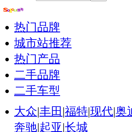
bmw1系自然吸汽发动机
bmw4系展厅品鉴活动
bmw4系双门轿跑
bmw3系3种驾驶模式
热门品牌
新bmw3系悠贷金融计划
全新bmw高效混合...
城市站推荐
热门产品
二手品牌
二手车型
大众
|
丰田
|
福特
|
现代
|
奥
奔驰
|
起亚
|
长城