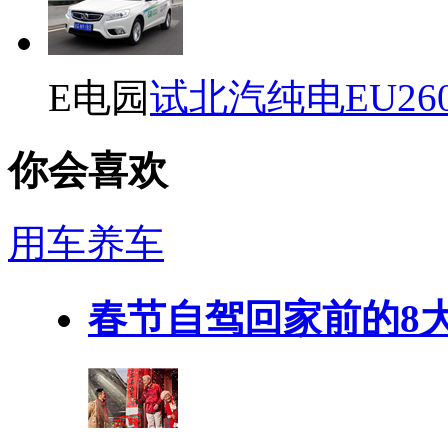
E电园
试北汽纯电EU26
你会喜欢
用车养车
春节自驾回家前的8