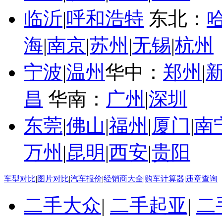
临沂
|
呼和浩特
东北：
海
|
南京
|
苏州
|
无锡
|
杭州
宁波
|
温州
华中：
郑州
|
昌
华南：
广州
|
深圳
东莞
|
佛山
|
福州
|
厦门
|
南
万州
|
昆明
|
西安
|
贵阳
车型对比
|
图片对比
|
汽车报价
|
经销商大全
|
购车计算器
|
违章查询
二手大众
|
二手起亚
|
二