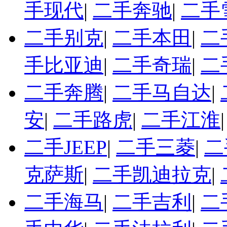
手现代
|
二手奔驰
|
二手
二手别克
|
二手本田
|
二
手比亚迪
|
二手奇瑞
|
二
二手奔腾
|
二手马自达
|
安
|
二手路虎
|
二手江淮
二手JEEP
|
二手三菱
|
二
克萨斯
|
二手凯迪拉克
|
二手海马
|
二手吉利
|
二