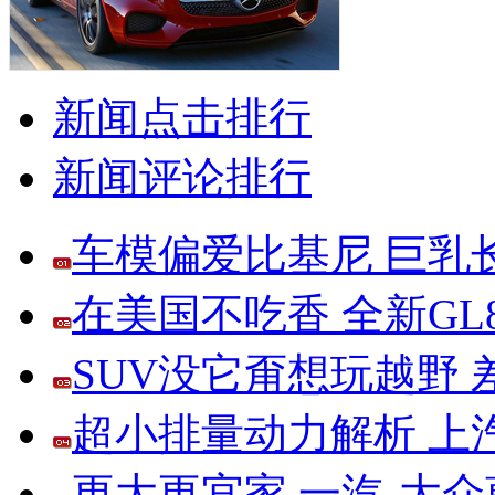
新闻点击排行
新闻评论排行
车模偏爱比基尼 巨乳
在美国不吃香 全新G
SUV没它甭想玩越野
超小排量动力解析 上
更大更宜家 一汽-大