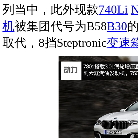
列当中，此外现款
740Li
机
被集团代号为B58
B30
的
取代，8挡Steptronic
变速