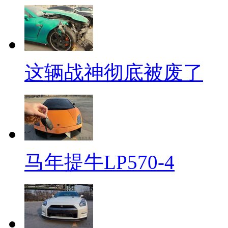
这辆战神彻底被废了
马年提牛LP570-4