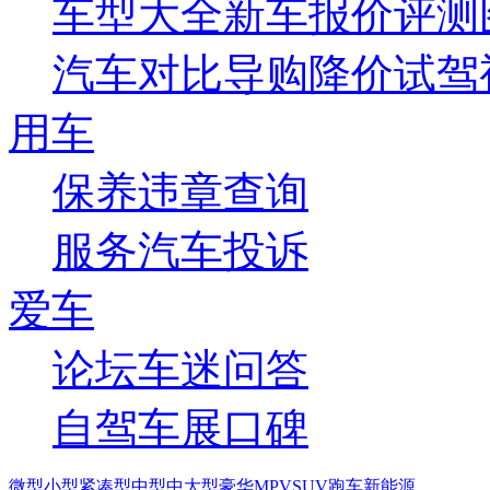
车型大全
新车
报价
评测
汽车对比
导购
降价
试驾
用车
保养
违章查询
服务
汽车投诉
爱车
论坛
车迷
问答
自驾
车展
口碑
微型
小型
紧凑型
中型
中大型
豪华
MPV
SUV
跑车
新能源