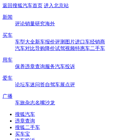
返回搜狐汽车首页
进入北京站
新闻
评论
销量
研究
海外
买车
车型大全
新车
报价
评测
图片
进口车
经销商
汽车对比
导购
降价
试驾
视频
特惠车
二手车
用车
保养
违章查询
服务
汽车投诉
爱车
论坛
车迷
问答
自驾
车展
点评
广播
车旅杂志
名嘴沙龙
搜狐汽车
违章查询
搜狐二手车
买车宝