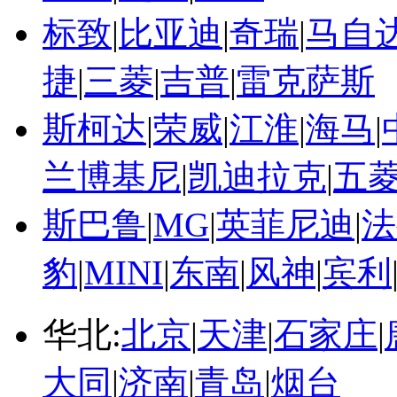
标致
|
比亚迪
|
奇瑞
|
马自
捷
|
三菱
|
吉普
|
雷克萨斯
斯柯达
|
荣威
|
江淮
|
海马
|
兰博基尼
|
凯迪拉克
|
五
斯巴鲁
|
MG
|
英菲尼迪
|
法
豹
|
MINI
|
东南
|
风神
|
宾利
华北:
北京
|
天津
|
石家庄
|
大同
|
济南
|
青岛
|
烟台