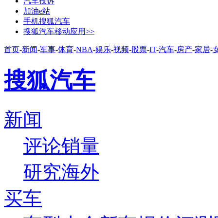
汽车投诉
加油e站
手机搜狐汽车
搜狐汽车移动应用>>
首页
-
新闻
-
军事
-
体育
-
NBA
-
娱乐
-
视频
-
股票
-
IT
-
汽车
-
房产
-
家居
-
搜狐汽车
新闻
评论
销量
研究
海外
买车