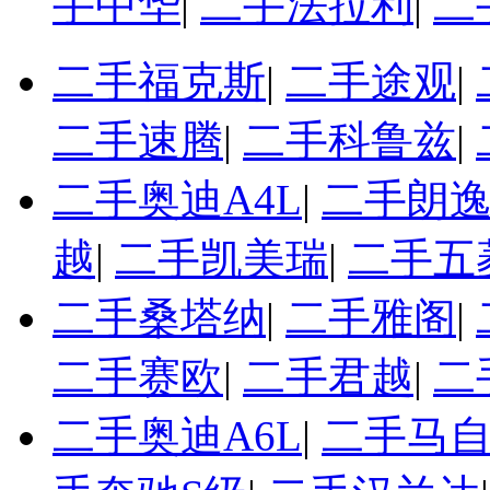
手中华
|
二手法拉利
|
二
二手福克斯
|
二手途观
|
二手速腾
|
二手科鲁兹
|
二手奥迪A4L
|
二手朗
越
|
二手凯美瑞
|
二手五
二手桑塔纳
|
二手雅阁
|
二手赛欧
|
二手君越
|
二
二手奥迪A6L
|
二手马自