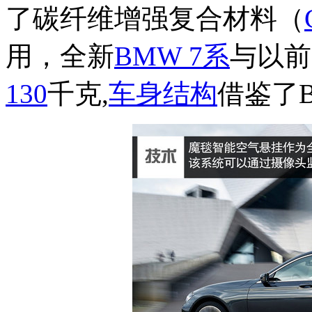
了碳纤维增强复合材料（
用，全新
BMW 7
系
与以前
130
千克,
车身结构
借鉴了B