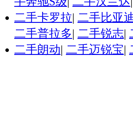
手奔驰S级
|
二手汉兰达
二手卡罗拉
|
二手比亚迪
二手普拉多
|
二手锐志
|
二手朗动
|
二手迈锐宝
|