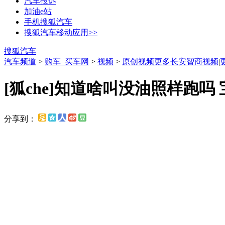
汽车投诉
加油e站
手机搜狐汽车
搜狐汽车移动应用>>
搜狐汽车
汽车频道
>
购车_买车网
>
视频
>
原创视频
更多长安智商视频
|
[狐che]知道啥叫没油照样跑吗 宝
分享到：