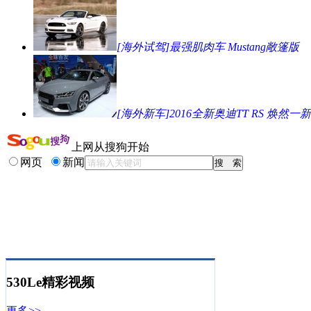
[海外试驾]最强肌肉车 Mustang敞篷版
[海外新车]2016全新奥迪TT RS 焕然一新
上网从搜狗开始
网页
新闻
530Le精彩视频
更多>>