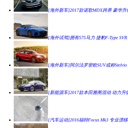
[海外新车]2017款讴歌MDX跨界 豪华升
[海外试驾]拥有575马力 捷豹F-Type SVR
[海外新车]阿尔法罗密欧SUV或称Stelvio
[新能源车]2017款本田雅阁混动 动力升
[汽车运动]2016福特Focus Mk3 专业漂移