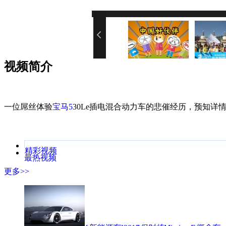
您的网速
视频简介
一位屌丝体验
宝马5
30Le插电混合动力车的悲催经历，预知详
精彩视频
最热视频
更多>>