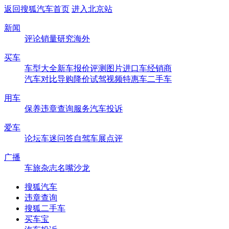
返回搜狐汽车首页
进入北京站
新闻
评论
销量
研究
海外
买车
车型大全
新车
报价
评测
图片
进口车
经销商
汽车对比
导购
降价
试驾
视频
特惠车
二手车
用车
保养
违章查询
服务
汽车投诉
爱车
论坛
车迷
问答
自驾
车展
点评
广播
车旅杂志
名嘴沙龙
搜狐汽车
违章查询
搜狐二手车
买车宝