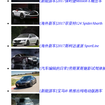
[新能源车]2017保时捷Mission E概念车
[海外新车]2017菲亚特124 SpiderAbarth
[海外新车]2017斯柯达速派 SportLine
[汽车编辑的日常]劳斯莱斯魅影试驾体
[新能源车]宝马i8 将推出纯电动版跑车