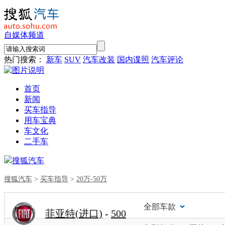
自媒体频道
热门搜索：
新车
SUV
汽车改装
国内谍照
汽车评论
首页
新闻
买车指导
用车宝典
车文化
二手车
搜狐汽车
搜狐汽车
>
买车指导
>
20万-50万
全部车款
菲亚特(进口)
-
500