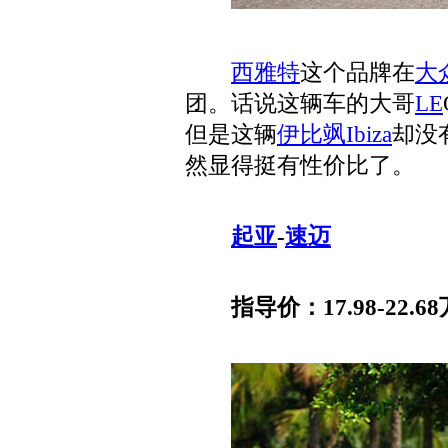
西雅特
这个品牌在
大
团。话说这辆车的大哥
LE
但是这辆
伊比飒
Ibiza
却没
然显得挺有性价比了。
起亚
-
速迈
指导价：17.98-22.68