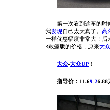
第一次看到这车的时候
我
发现
自己太天真了。
高
一样优惠幅度非常大！后
3敞篷版的价格，原来
大众
大众
-
大众UP
！
指导价：11.6
9-2
6.8