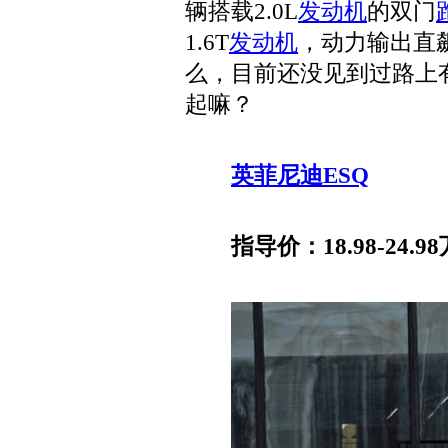
辆搭载2.0L
发动机
的双门
1.6T
发动机
，动力输出直
么，目前还没见到过路上
起嘛？
英菲尼迪ESQ
指导价：18.98-24.98