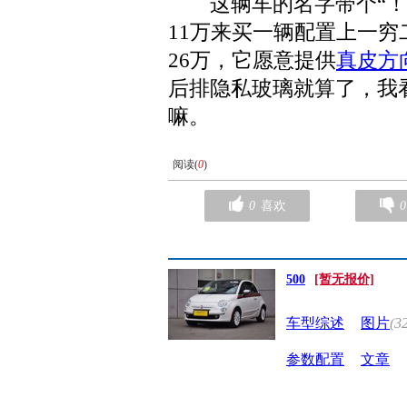
这辆车的名字带个“！”
11万来买一辆配置上一
26万，它愿意提供
真皮方
后排隐私玻璃就算了，我
嘛。
阅读(
0
)
0
喜欢
0
500
[暂无报价]
车型综述
图片
(3
参数配置
文章