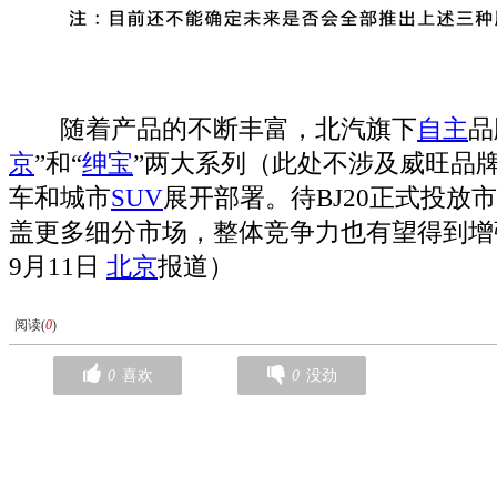
随着产品的不断丰富，北汽旗下
自主
品
京
”和“
绅宝
”两大系列（此处不涉及威旺品
车和城市
SUV
展开部署。待BJ20正式投放
盖更多细分市场，整体竞争力也有望得到增强
9月11日
北京
报道）
阅读(
0
)
0
喜欢
0
没劲