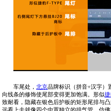
车尾处，
北京
品牌标识（拼音+汉字）
向线条的修饰使尾部变得更加饱满。形似
捷
致耐看，隐藏在银色后护板的矩形尾排与凸
远看上去就像四个中置独立的排气管，仿佛