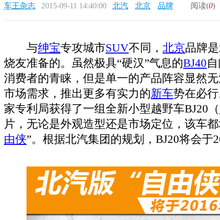
车王杂志
2015-09-11 14:40:00
北汽
北京
品牌
阅读(
0
)
与
绅宝
专攻城市
SUV
不同，
北京
品牌是
烧友准备的。虽然极具“硬汉”气息的
BJ40
自
消费者的青睐，但是单一的产品阵容显然无
市场需求，推出更多有实力的
新车
势在必行
家专利局获得了一组全新小型越野车BJ20（
片，无论是外观造型还是市场定位，该车都
由侠
”。根据北汽集团的规划，BJ20将会于2