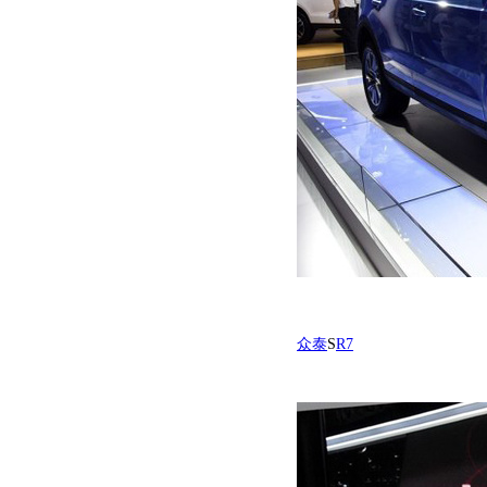
众泰
S
R7