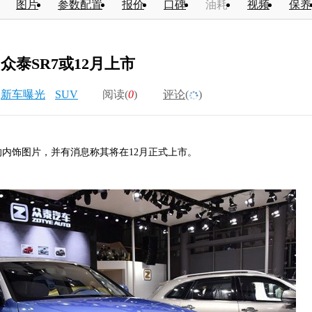
图片
参数配置
报价
口碑
油耗
视频
保养
众泰SR7或12月上市
新车曝光
SUV
阅读(
0
)
评论(
)
的内饰图片，并有消息称其将在12月正式上市。