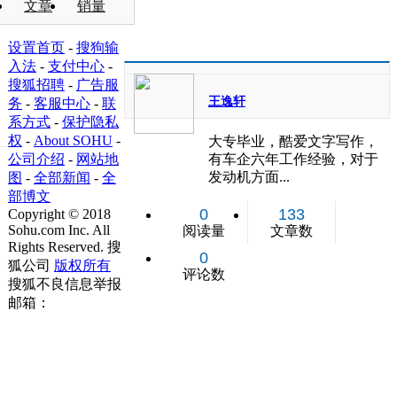
文章
销量
设置首页
-
搜狗输
入法
-
支付中心
-
搜狐招聘
-
广告服
王逸轩
务
-
客服中心
-
联
系方式
-
保护隐私
权
-
About SOHU
-
大专毕业，酷爱文字写作，
公司介绍
-
网站地
有车企六年工作经验，对于
发动机方面...
图
-
全部新闻
-
全
部博文
0
133
Copyright
©
2018
Sohu.com Inc. All
阅读量
文章数
Rights Reserved. 搜
0
狐公司
版权所有
评论数
搜狐不良信息举报
邮箱：