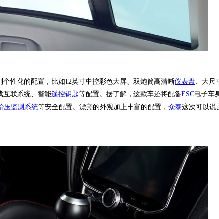
性化的配置，比如12英寸中控彩色大屏、双炮筒高清晰
仪表盘
、大尺
载互联系统、智能
遥控钥匙
等配置。据了解，这款车还将配备
ES
C
电子车
胎压监测系统
等安全配置。漂亮的外观加上丰富的配置，
众泰
这次可以说