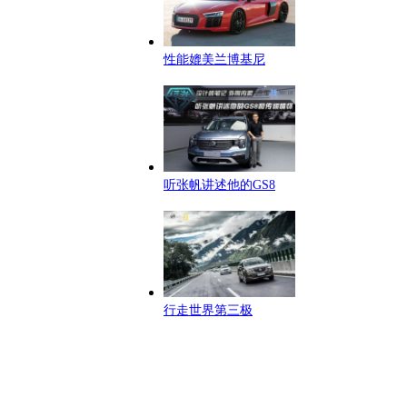
性能媲美兰博基尼
听张帆讲述他的GS8
行走世界第三极