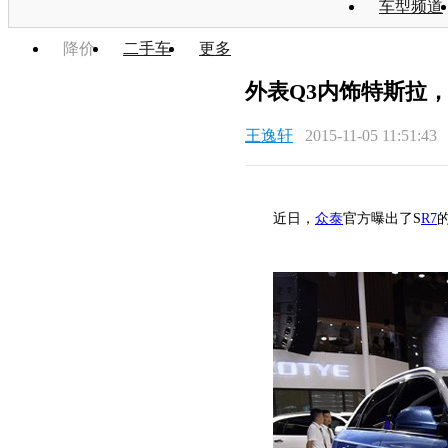
车型频道
降价
二手车
更多
外表Q3内饰特斯拉，
王逸轩
2015-11-05 11:51:43
近日，
众泰
官方曝出了S
R7