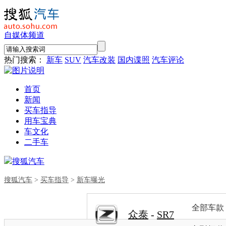
自媒体频道
热门搜索：
新车
SUV
汽车改装
国内谍照
汽车评论
首页
新闻
买车指导
用车宝典
车文化
二手车
搜狐汽车
搜狐汽车
>
买车指导
>
新车曝光
全部车款
众泰
-
SR7