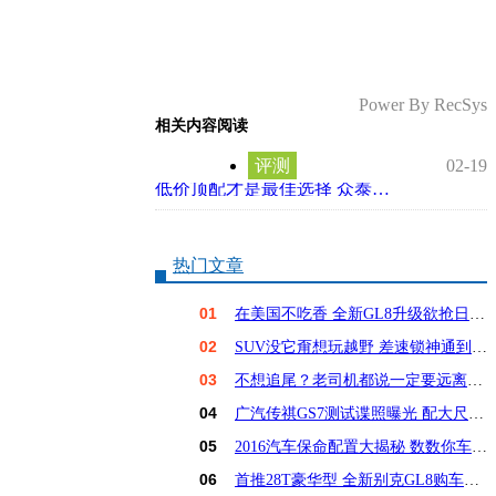
Power By RecSys
相关内容阅读
评测
02-19
低价顶配才是最佳选择 众泰SR7购车手册
热门文章
01
在美国不吃香 全新GL8升级欲抢日系饭碗？
02
SUV没它甭想玩越野 差速锁神通到底有多大？
03
不想追尾？老司机都说一定要远离这6种车！
04
广汽传祺GS7测试谍照曝光 配大尺寸屏幕
05
2016汽车保命配置大揭秘 数数你车占几样？
06
首推28T豪华型 全新别克GL8购车手册