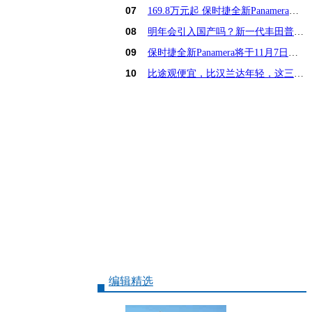
07
169.8万元起 保时捷全新Panamera亚洲首发
08
明年会引入国产吗？新一代丰田普锐斯解析
09
保时捷全新Panamera将于11月7日亚洲首发
10
比途观便宜，比汉兰达年轻，这三款15万SUV怎么选
编辑精选