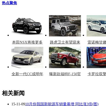
热点聚焦
本田NSX将推更多
路虎卫士有望迎来
雷诺梅甘
车型
复产
官
全新一代CC或明年
曝新款福特F-150官
卡罗拉双
上市
图
上
相关新闻
15-11-09
10月份我国新能源车销量暴增 同比涨3倍(图)
看赛车宝贝争奇斗
车模美腿爆乳无惧