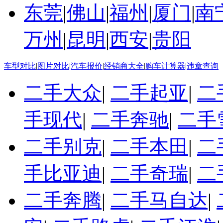
东莞
|
佛山
|
福州
|
厦门
|
南
万州
|
昆明
|
西安
|
贵阳
车型对比
|
图片对比
|
汽车报价
|
经销商大全
|
购车计算器
|
违章查询
二手大众
|
二手起亚
|
二
手现代
|
二手奔驰
|
二手
二手别克
|
二手本田
|
二
手比亚迪
|
二手奇瑞
|
二
二手奔腾
|
二手马自达
|