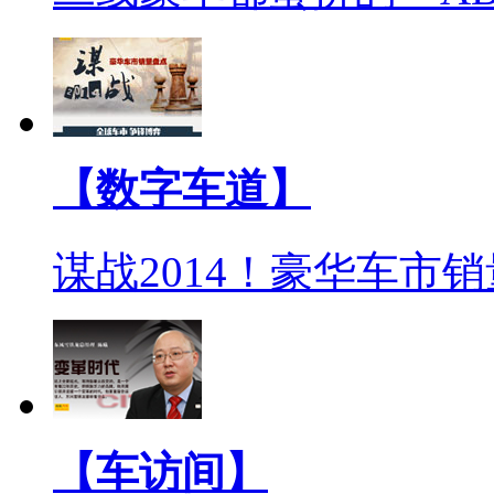
【数字车道】
谋战2014！豪华车市
【车访间】