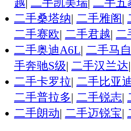
越
|
二手凯美瑞
|
二手五
二手桑塔纳
|
二手雅阁
|
二手赛欧
|
二手君越
|
二
二手奥迪A6L
|
二手马自
手奔驰S级
|
二手汉兰达
二手卡罗拉
|
二手比亚迪
二手普拉多
|
二手锐志
|
二手朗动
|
二手迈锐宝
|