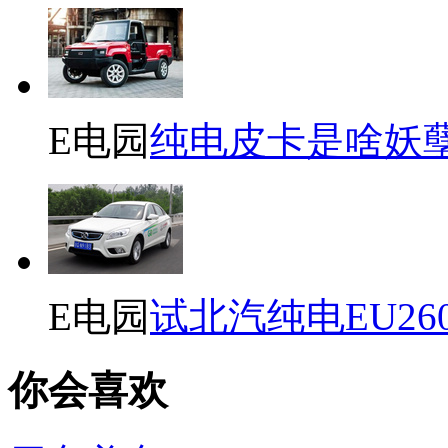
E电园
纯电皮卡是啥妖
E电园
试北汽纯电EU26
你会喜欢