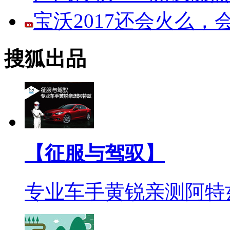
宝沃2017还会火么
搜狐出品
【征服与驾驭】
专业车手黄锐亲测阿特