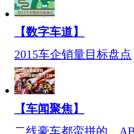
【数字车道】
2015车企销量目标盘点
【车闻聚焦】
二线豪车都蛮拼的 A