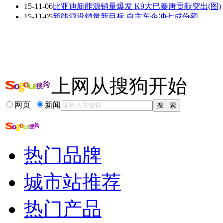
15-11-06
比亚迪新能源销量爆发 K9大巴秦唐贡献突出(图)
艳
走光
15-11-05
新能源设销量新目标 自主车企冲七成份额
15-11-02
销量难上升 电池升级将破新能源车瓶颈?
15-09-16
崔东树:新能源汽车利好政策应聚焦自主乘用车(图
15-09-11
8月新能源乘用车销量创新高至13801台(图)
更多关于
新能源 乘用车
的新闻>>
上网从搜狗开始
相关推荐
网页
新闻
8月全球新能源车...
2015新能源汽车销...
新能源车销量排行
9月新能源车销量...
热门品牌
2015年9月全球新...
9月新能源车销量
城市站推荐
热门产品