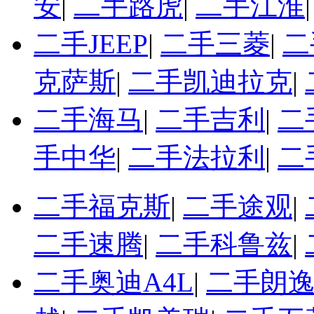
安
|
二手路虎
|
二手江淮
二手JEEP
|
二手三菱
|
二
克萨斯
|
二手凯迪拉克
|
二手海马
|
二手吉利
|
二
手中华
|
二手法拉利
|
二
二手福克斯
|
二手途观
|
二手速腾
|
二手科鲁兹
|
二手奥迪A4L
|
二手朗