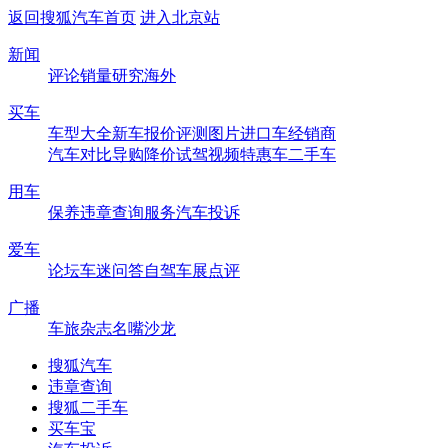
返回搜狐汽车首页
进入北京站
新闻
评论
销量
研究
海外
买车
车型大全
新车
报价
评测
图片
进口车
经销商
汽车对比
导购
降价
试驾
视频
特惠车
二手车
用车
保养
违章查询
服务
汽车投诉
爱车
论坛
车迷
问答
自驾
车展
点评
广播
车旅杂志
名嘴沙龙
搜狐汽车
违章查询
搜狐二手车
买车宝