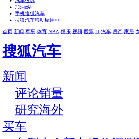
汽车投诉
加油e站
手机搜狐汽车
搜狐汽车移动应用>>
首页
-
新闻
-
军事
-
体育
-
NBA
-
娱乐
-
视频
-
股票
-
IT
-
汽车
-
房产
-
家居
-
搜狐汽车
新闻
评论
销量
研究
海外
买车