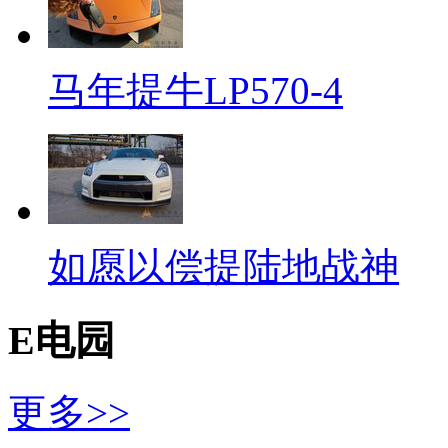
马年提牛LP570-4
如愿以偿提陆地战神
E电园
更多>>