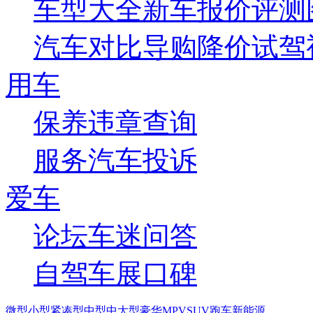
车型大全
新车
报价
评测
汽车对比
导购
降价
试驾
用车
保养
违章查询
服务
汽车投诉
爱车
论坛
车迷
问答
自驾
车展
口碑
微型
小型
紧凑型
中型
中大型
豪华
MPV
SUV
跑车
新能源