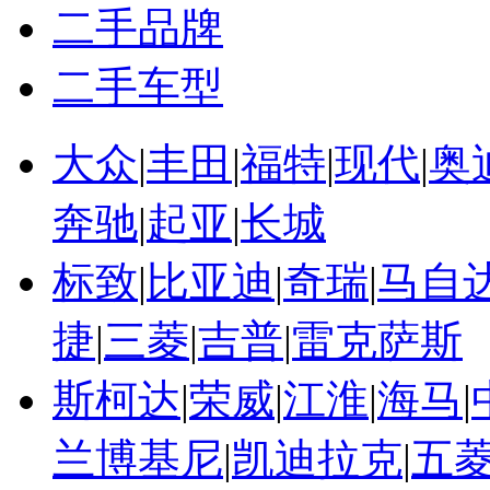
二手品牌
二手车型
大众
|
丰田
|
福特
|
现代
|
奥
奔驰
|
起亚
|
长城
标致
|
比亚迪
|
奇瑞
|
马自
捷
|
三菱
|
吉普
|
雷克萨斯
斯柯达
|
荣威
|
江淮
|
海马
|
兰博基尼
|
凯迪拉克
|
五