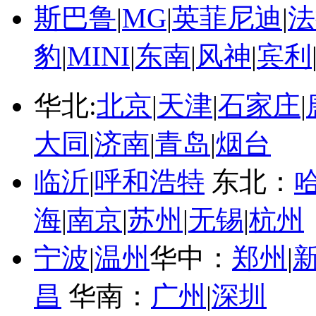
斯巴鲁
|
MG
|
英菲尼迪
|
法
豹
|
MINI
|
东南
|
风神
|
宾利
华北:
北京
|
天津
|
石家庄
|
大同
|
济南
|
青岛
|
烟台
临沂
|
呼和浩特
东北：
海
|
南京
|
苏州
|
无锡
|
杭州
宁波
|
温州
华中：
郑州
|
昌
华南：
广州
|
深圳