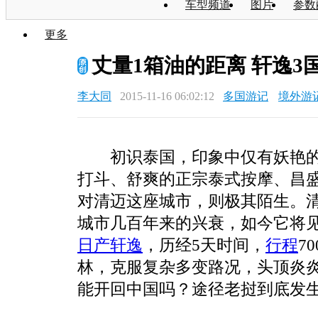
车型频道
图片
参数
更多
丈量1箱油的距离 轩逸3
李大同
2015-11-16 06:02:12
多国游记
境外游
初识泰国，印象中仅有妖艳的人
打斗、舒爽的正宗泰式按摩、昌
对清迈这座城市，则极其陌生。
城市几百年来的兴衰，如今它将
日产轩逸
，历经5天时间，
行程
7
林，克服复杂多变路况，头顶炎
能开回中国吗？途径老挝到底发