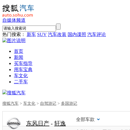
自媒体频道
热门搜索：
新车
SUV
汽车改装
国内谍照
汽车评论
首页
新闻
买车指导
用车宝典
车文化
二手车
搜狐汽车
搜狐汽车
>
车文化
>
自驾游记
>
多国游记
全部车款
东风日产
-
轩逸