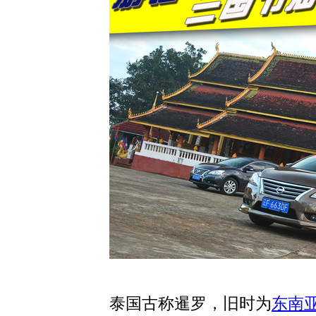
泰国古称暹罗，旧时为
东南