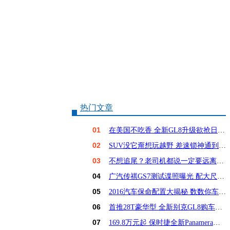
热门文章
01
在美国不吃香 全新GL8升级欲抢日系饭碗？
02
SUV没它甭想玩越野 差速锁神通到底有多大？
03
不想追尾？老司机都说一定要远离这6种车！
04
广汽传祺GS7测试谍照曝光 配大尺寸屏幕
05
2016汽车保命配置大揭秘 数数你车占几样？
06
首推28T豪华型 全新别克GL8购车手册
07
169.8万元起 保时捷全新Panamera亚洲首发