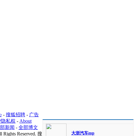
心
-
搜狐招聘
-
广告
护隐私权
-
About
部新闻
-
全部博文
大浙汽车mp
l Rights Reserved. 搜