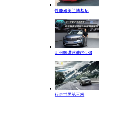
性能媲美兰博基尼
听张帆讲述他的GS8
行走世界第三极