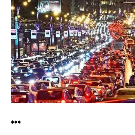
◆
◆
◆