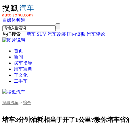
自媒体频道
热门搜索：
新车
SUV
汽车改装
国内谍照
汽车评论
首页
新闻
买车指导
用车宝典
车文化
二手车
搜狐汽车
搜狐汽车
>
综合
堵车3分钟油耗相当于开了1公里?教你堵车省