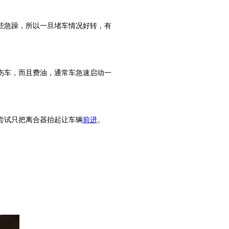
些急躁，所以一旦堵车情况好转，有
伤车，而且费油，通常车急速启动一
尝试只把离合器抬起让车辆
前进
。