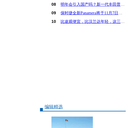
08
明年会引入国产吗？新一代丰田普锐斯解析
09
保时捷全新Panamera将于11月7日亚洲首发
10
比途观便宜，比汉兰达年轻，这三款15万SUV怎么选
编辑精选