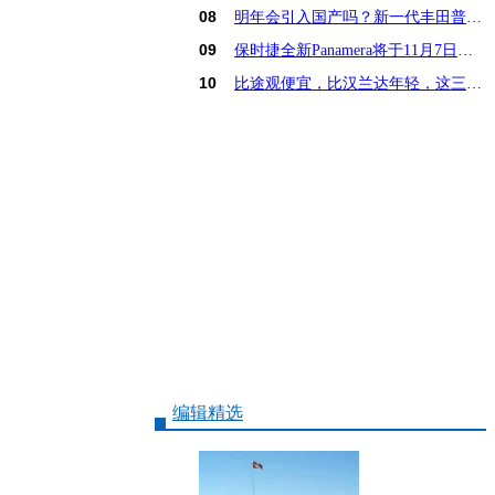
08
明年会引入国产吗？新一代丰田普锐斯解析
09
保时捷全新Panamera将于11月7日亚洲首发
10
比途观便宜，比汉兰达年轻，这三款15万SUV怎么选
编辑精选