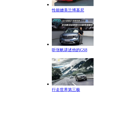
性能媲美兰博基尼
听张帆讲述他的GS8
行走世界第三极