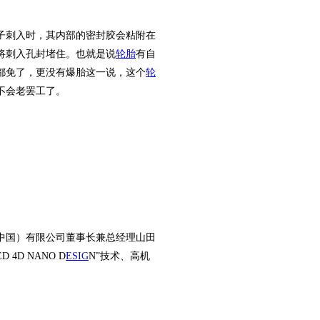
子刺入时，其内部的密封胶会粘附在
将刺入孔封堵住。也就是说
轮胎
有自
都免了，更没有爆胎这一说
，这个
轮
不会老罢工了。
中国）有限公司董事长兼总经理山田
 4D NANO D
ES
IG
N”技术、高机