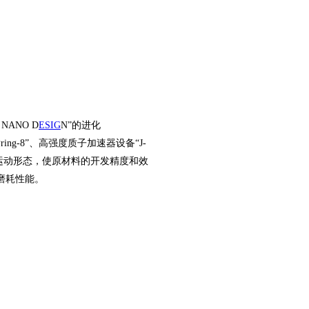
 NANO D
ES
IG
N
”的进化
ring-8
”、高强度质子加速器设备“
J-
运动形态，使原材料的开发精度和效
磨耗性能。