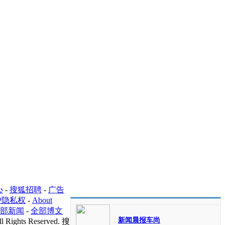
心
-
搜狐招聘
-
广告
护隐私权
-
About
部新闻
-
全部博文
新闻晨报车尚
l Rights Reserved. 搜