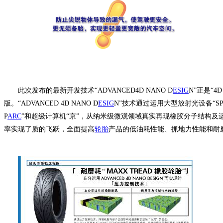
此次发布的最新开发技术“
ADVANCED4D NANO D
ES
IG
N
”正是“
4D
版。“
ADVANCED 4D NANO D
ES
IG
N
”技术通过运用大型放射光设备“
SP
P
AR
C
”和超级计算机“京”，从纳米级微观领域真实再现橡胶分子结构及
率实现了质的飞跃，全面提高
轮胎
产品的低油耗性能、抓地力性能和耐