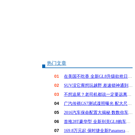
热门文章
01
在美国不吃香 全新GL8升级欲抢日系饭碗？
02
SUV没它甭想玩越野 差速锁神通到底有多大？
03
不想追尾？老司机都说一定要远离这6种车！
04
广汽传祺GS7测试谍照曝光 配大尺寸屏幕
05
2016汽车保命配置大揭秘 数数你车占几样？
06
首推28T豪华型 全新别克GL8购车手册
07
169.8万元起 保时捷全新Panamera亚洲首发