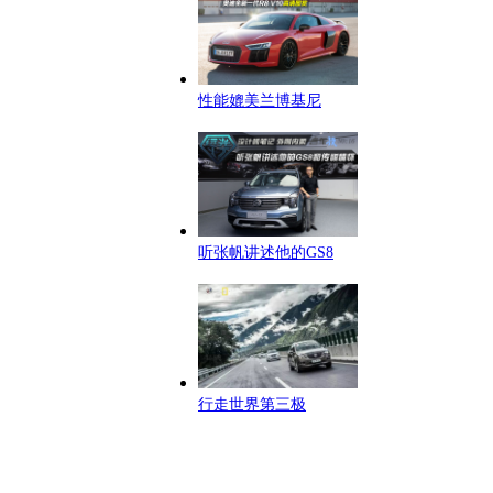
性能媲美兰博基尼
听张帆讲述他的GS8
行走世界第三极