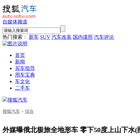
自媒体频道
热门搜索：
新车
SUV
汽车改装
国内谍照
汽车评论
首页
新闻
买车指导
用车宝典
车文化
二手车
搜狐汽车
搜狐汽车
>
综合
外媒曝俄北极旅全地形车 零下50度上山下水(