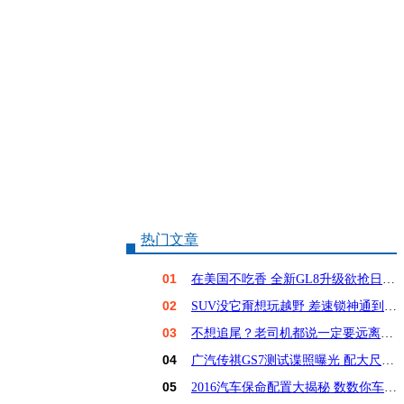
热门文章
01
在美国不吃香 全新GL8升级欲抢日系饭碗？
02
SUV没它甭想玩越野 差速锁神通到底有多大？
03
不想追尾？老司机都说一定要远离这6种车！
04
广汽传祺GS7测试谍照曝光 配大尺寸屏幕
05
2016汽车保命配置大揭秘 数数你车占几样？