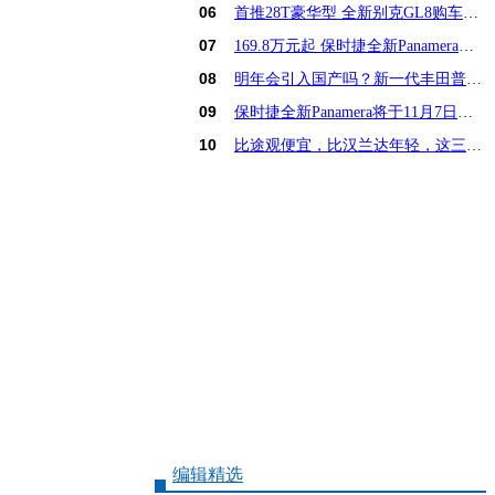
06
首推28T豪华型 全新别克GL8购车手册
07
169.8万元起 保时捷全新Panamera亚洲首发
08
明年会引入国产吗？新一代丰田普锐斯解析
09
保时捷全新Panamera将于11月7日亚洲首发
10
比途观便宜，比汉兰达年轻，这三款15万SUV怎么选
编辑精选