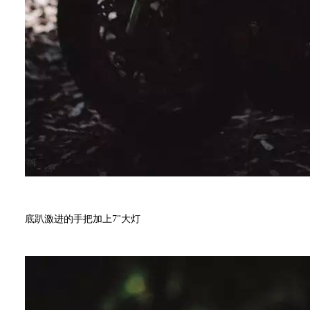
底趴激进的手把加上7"大灯