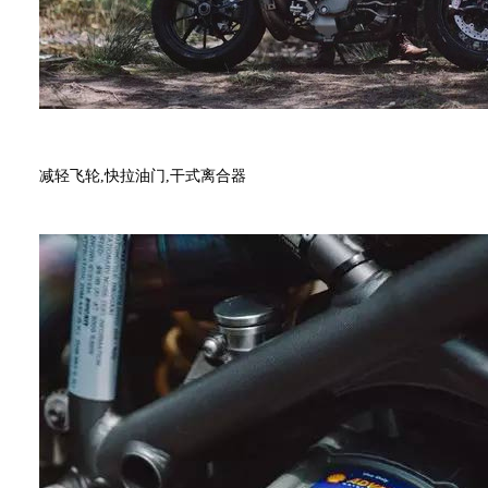
减轻飞轮,快拉油门,干式离合器