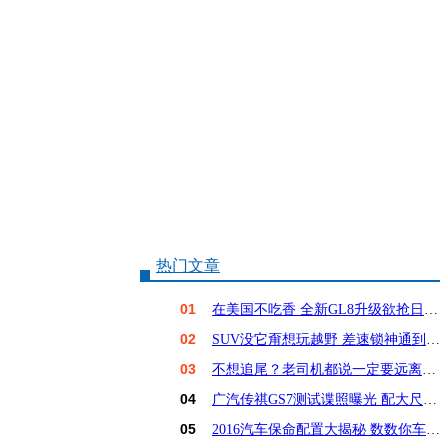
热门文章
01
在美国不吃香 全新GL8升级欲抢日系饭碗？
02
SUV没它甭想玩越野 差速锁神通到底有多大？
03
不想追尾？老司机都说一定要远离这6种车！
04
广汽传祺GS7测试谍照曝光 配大尺寸屏幕
05
2016汽车保命配置大揭秘 数数你车占几样？