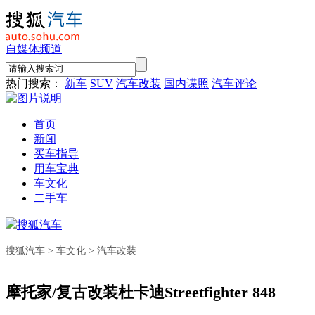
自媒体频道
热门搜索：
新车
SUV
汽车改装
国内谍照
汽车评论
首页
新闻
买车指导
用车宝典
车文化
二手车
搜狐汽车
搜狐汽车
>
车文化
>
汽车改装
摩托家/复古改装杜卡迪Streetfighter 848