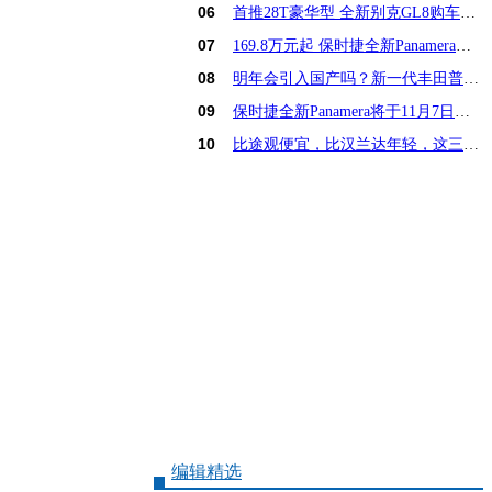
06
首推28T豪华型 全新别克GL8购车手册
07
169.8万元起 保时捷全新Panamera亚洲首发
08
明年会引入国产吗？新一代丰田普锐斯解析
09
保时捷全新Panamera将于11月7日亚洲首发
10
比途观便宜，比汉兰达年轻，这三款15万SUV怎么选
编辑精选