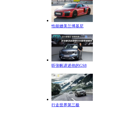
性能媲美兰博基尼
听张帆讲述他的GS8
行走世界第三极