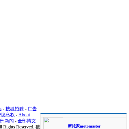
心
-
搜狐招聘
-
广告
护隐私权
-
About
部新闻
-
全部博文
摩托家motomaster
l Rights Reserved. 搜