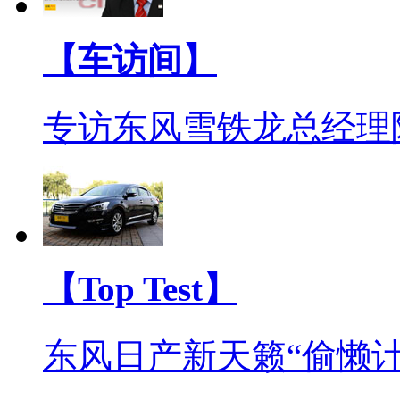
【车访间】
专访东风雪铁龙总经理
【Top Test】
东风日产新天籁“偷懒计