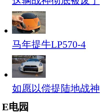
这辆战神彻底被废了
马年提牛LP570-4
如愿以偿提陆地战神
E电园