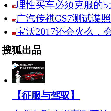
理性买车必须克服的5大
广汽传祺GS7测试谍
宝沃2017还会火么
搜狐出品
【征服与驾驭】