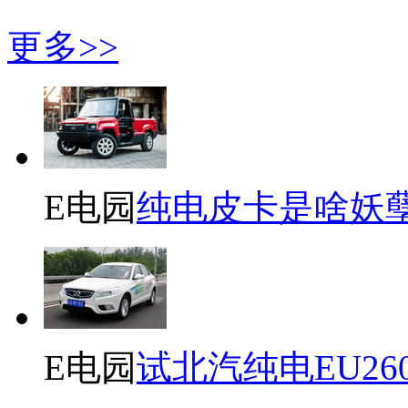
更多>>
E电园
纯电皮卡是啥妖
E电园
试北汽纯电EU26