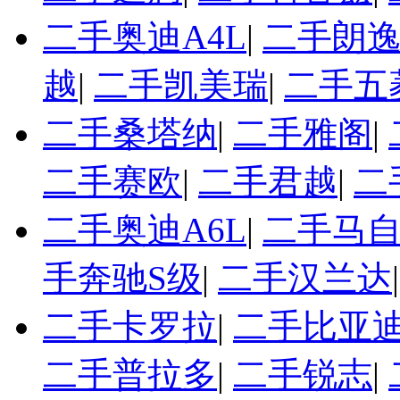
二手奥迪A4L
|
二手朗
越
|
二手凯美瑞
|
二手五
二手桑塔纳
|
二手雅阁
|
二手赛欧
|
二手君越
|
二
二手奥迪A6L
|
二手马自
手奔驰S级
|
二手汉兰达
二手卡罗拉
|
二手比亚迪
二手普拉多
|
二手锐志
|