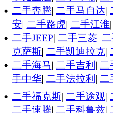
二手奔腾
|
二手马自达
|
安
|
二手路虎
|
二手江淮
二手JEEP
|
二手三菱
|
二
克萨斯
|
二手凯迪拉克
|
二手海马
|
二手吉利
|
二
手中华
|
二手法拉利
|
二
二手福克斯
|
二手途观
|
二手速腾
|
二手科鲁兹
|