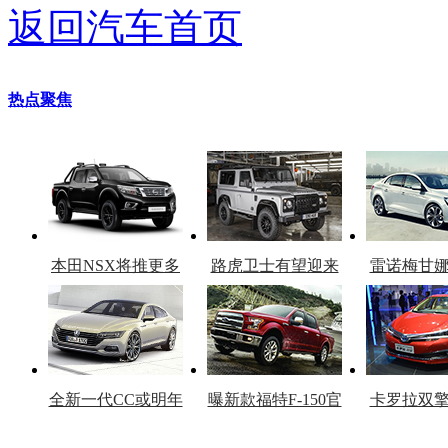
返回汽车首页
热点聚焦
本田NSX将推更多
路虎卫士有望迎来
雷诺梅甘
车型
复产
官
全新一代CC或明年
曝新款福特F-150官
卡罗拉双
上市
图
上