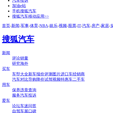
汽车投诉
加油e站
手机搜狐汽车
搜狐汽车移动应用>>
首页
-
新闻
-
军事
-
体育
-
NBA
-
娱乐
-
视频
-
股票
-
IT
-
汽车
-
房产
-
家居
-
搜狐汽车
新闻
评论
销量
研究
海外
买车
车型大全
新车
报价
评测
图片
进口车
经销商
汽车对比
导购
降价
试驾
视频
特惠车
二手车
用车
保养
违章查询
服务
汽车投诉
爱车
论坛
车迷
问答
自驾
车展
口碑