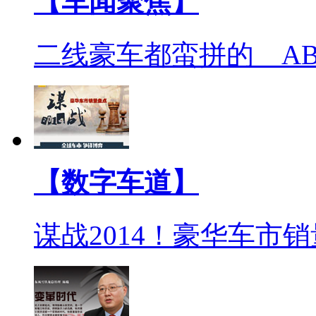
【车闻聚焦】
二线豪车都蛮拼的 A
【数字车道】
谋战2014！豪华车市