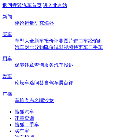
返回搜狐汽车首页
进入北京站
新闻
评论
销量
研究
海外
买车
车型大全
新车
报价
评测
图片
进口车
经销商
汽车对比
导购
降价
试驾
视频
特惠车
二手车
用车
保养
违章查询
服务
汽车投诉
爱车
论坛
车迷
问答
自驾
车展
点评
广播
车旅杂志
名嘴沙龙
搜狐汽车
违章查询
搜狐二手车
买车宝