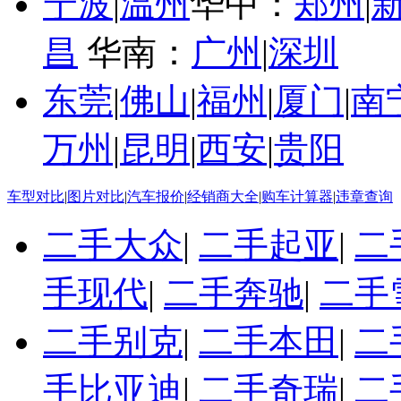
宁波
|
温州
华中：
郑州
|
昌
华南：
广州
|
深圳
东莞
|
佛山
|
福州
|
厦门
|
南
万州
|
昆明
|
西安
|
贵阳
车型对比
|
图片对比
|
汽车报价
|
经销商大全
|
购车计算器
|
违章查询
二手大众
|
二手起亚
|
二
手现代
|
二手奔驰
|
二手
二手别克
|
二手本田
|
二
手比亚迪
|
二手奇瑞
|
二