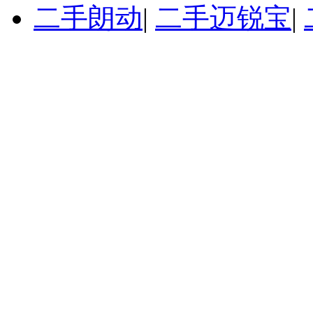
二手朗动
|
二手迈锐宝
|