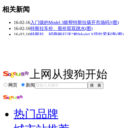
相关新闻
16-02-16
入门级的Model 3能帮特斯拉撬开市场吗?(图)
看赛车宝贝争奇斗
车模美腿爆乳无惧
16-02-16
特斯拉车价、股价双双跳水(图)
艳
走光
16-02-16
特斯拉、招商银行送“购Model S贷款零利率(图)
16-02-15
特斯拉公布2015第四季度财报 全年营收同比猛增4
16-02-14
特斯拉第四季度营17.5亿美元 预计今年盈利(图)
16-01-05
特斯拉四季度Model S交付量同比大涨75%(图)
更多关于
特斯拉 四季度
的新闻>>
上网从搜狗开始
相关推荐
网页
新闻
特斯拉model 22...
特斯拉model 3 在...
特斯拉model3
特斯拉model x
热门品牌
特斯拉model3吧
新版特斯拉model x