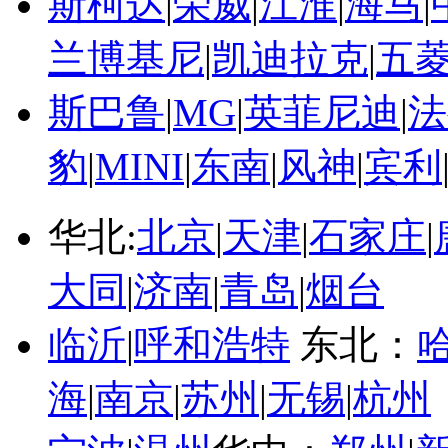
斯柯达
|
荣威
|
江淮
|
海马
|
兰博基尼
|
凯迪拉克
|
五
斯巴鲁
|
MG
|
英菲尼迪
|
法
豹
|
MINI
|
东南
|
风神
|
宾利
华北:
北京
|
天津
|
石家庄
|
大同
|
济南
|
青岛
|
烟台
临沂
|
呼和浩特
东北：
海
|
南京
|
苏州
|
无锡
|
杭州