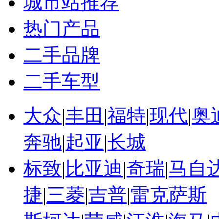
城市站推荐
热门产品
二手品牌
二手车型
大众
|
丰田
|
福特
|
现代
|
奥
奔驰
|
起亚
|
长城
标致
|
比亚迪
|
奇瑞
|
马自
捷
|
三菱
|
吉普
|
雷克萨斯