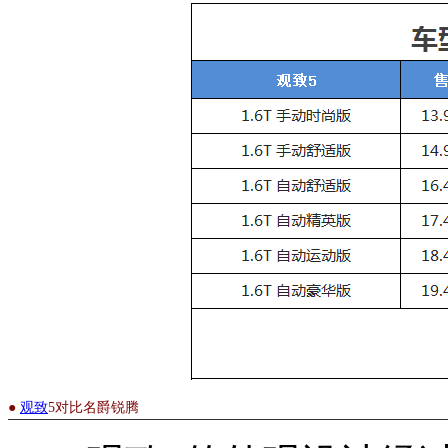
●
观致
5对比名爵锐腾