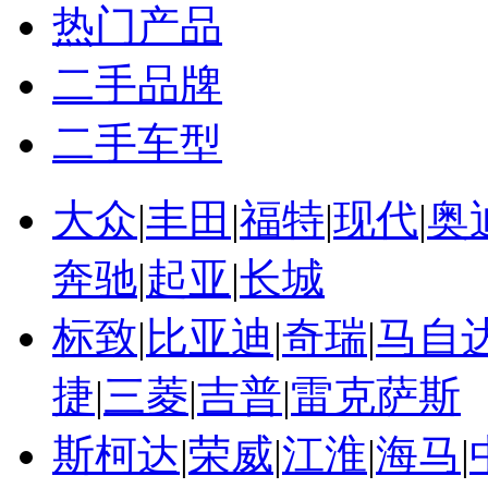
热门产品
二手品牌
二手车型
大众
|
丰田
|
福特
|
现代
|
奥
奔驰
|
起亚
|
长城
标致
|
比亚迪
|
奇瑞
|
马自
捷
|
三菱
|
吉普
|
雷克萨斯
斯柯达
|
荣威
|
江淮
|
海马
|