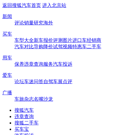
返回搜狐汽车首页
进入北京站
新闻
评论
销量
研究
海外
买车
车型大全
新车
报价
评测
图片
进口车
经销商
汽车对比
导购
降价
试驾
视频
特惠车
二手车
用车
保养
违章查询
服务
汽车投诉
爱车
论坛
车迷
问答
自驾
车展
点评
广播
车旅杂志
名嘴沙龙
搜狐汽车
违章查询
搜狐二手车
买车宝