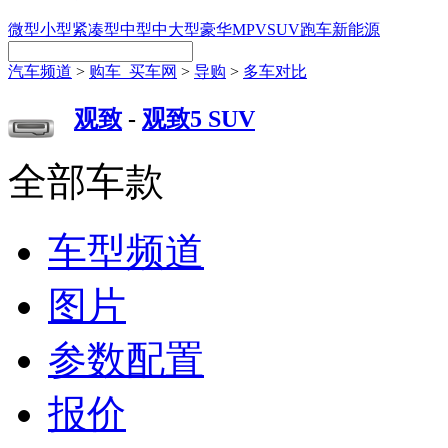
微型
小型
紧凑型
中型
中大型
豪华
MPV
SUV
跑车
新能源
汽车频道
>
购车_买车网
>
导购
>
多车对比
观致
-
观致5 SUV
全部车款
车型频道
图片
参数配置
报价