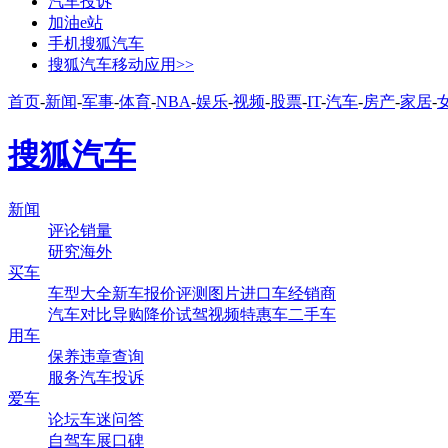
汽车投诉
加油e站
手机搜狐汽车
搜狐汽车移动应用>>
首页
-
新闻
-
军事
-
体育
-
NBA
-
娱乐
-
视频
-
股票
-
IT
-
汽车
-
房产
-
家居
-
搜狐汽车
新闻
评论
销量
研究
海外
买车
车型大全
新车
报价
评测
图片
进口车
经销商
汽车对比
导购
降价
试驾
视频
特惠车
二手车
用车
保养
违章查询
服务
汽车投诉
爱车
论坛
车迷
问答
自驾
车展
口碑