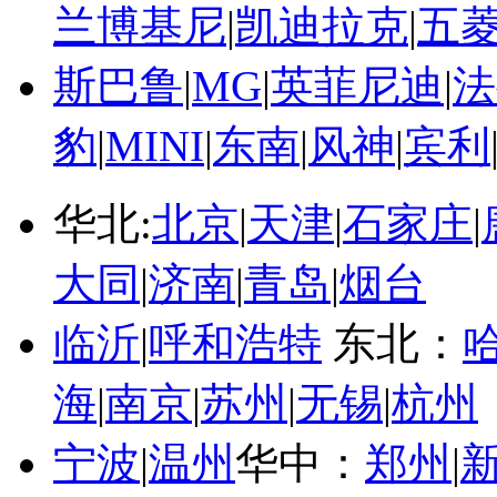
兰博基尼
|
凯迪拉克
|
五
斯巴鲁
|
MG
|
英菲尼迪
|
法
豹
|
MINI
|
东南
|
风神
|
宾利
华北:
北京
|
天津
|
石家庄
|
大同
|
济南
|
青岛
|
烟台
临沂
|
呼和浩特
东北：
海
|
南京
|
苏州
|
无锡
|
杭州
宁波
|
温州
华中：
郑州
|