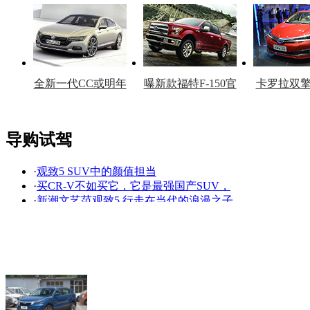
车型
复产
官
全新一代CC或明年
曝新款福特F-150官
卡罗拉双
上市
图
上
导购试驾
·
观致5 SUV中的颜值担当
看赛车宝贝争奇斗
车模美腿爆乳无惧
·
买CR-V不如买它，它是最强国产SUV，
艳
走光
·
新潮文艺范观致5 行走在当代的浪漫之子
·
观致5 SUV：一些优点与一个缺点的抉择
·
选择观致5：科学看待它，哪款最合适？
·
颜值的神级比拼 15万热销高性价比SUV推荐
·
高性价比的汽车宠儿 15万元SUV车型大推荐
·
4款年轻化高颜值SUV车型推荐
·
七维度解读观致5 SUV丨维度一：颜值即正义！
·
为郊区所生：《车轱辘》山城试驾观致5SUV