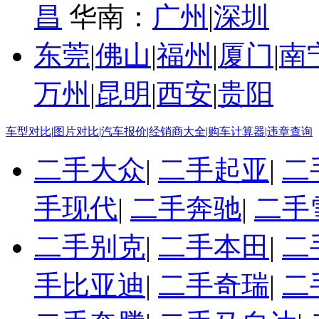
昌
华南：
广州
|
深圳
东莞
|
佛山
|
福州
|
厦门
|
南
万州
|
昆明
|
西安
|
贵阳
车型对比
|
图片对比
|
汽车报价
|
经销商大全
|
购车计算器
|
违章查询
二手大众
|
二手起亚
|
二
手现代
|
二手奔驰
|
二手
二手别克
|
二手本田
|
二
手比亚迪
|
二手奇瑞
|
二