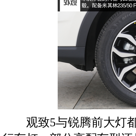
观致5与锐腾前大灯都采