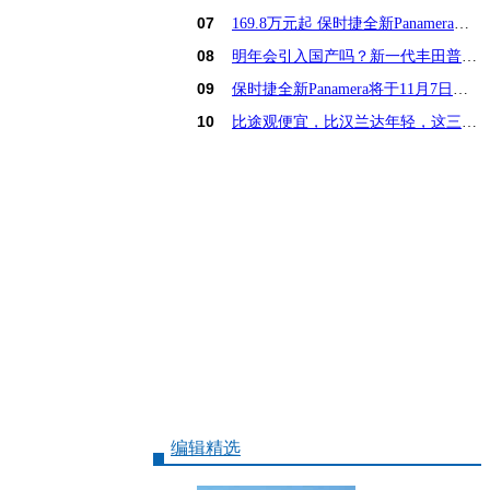
07
169.8万元起 保时捷全新Panamera亚洲首发
08
明年会引入国产吗？新一代丰田普锐斯解析
09
保时捷全新Panamera将于11月7日亚洲首发
10
比途观便宜，比汉兰达年轻，这三款15万SUV怎么选
编辑精选