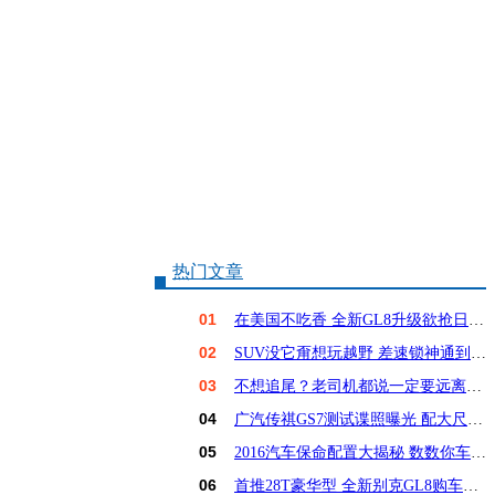
热门文章
01
在美国不吃香 全新GL8升级欲抢日系饭碗？
02
SUV没它甭想玩越野 差速锁神通到底有多大？
03
不想追尾？老司机都说一定要远离这6种车！
04
广汽传祺GS7测试谍照曝光 配大尺寸屏幕
05
2016汽车保命配置大揭秘 数数你车占几样？
06
首推28T豪华型 全新别克GL8购车手册