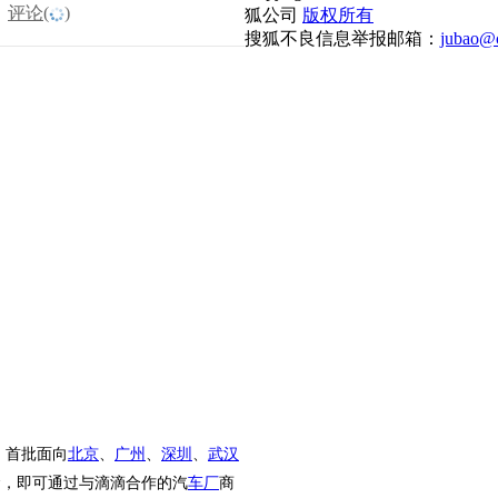
评论(
)
狐公司
版权所有
搜狐不良信息举报邮箱：
jubao@c
，首批面向
北京
、
广州
、
深圳
、
武汉
金，即可通过与滴滴合作的汽
车厂
商