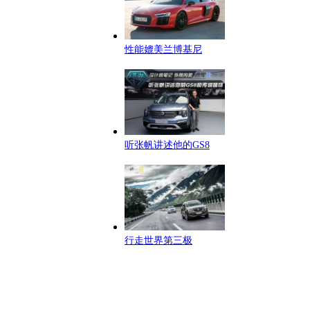
性能媲美兰博基尼
听张帆讲述他的GS8
行走世界第三极