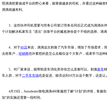
照滴滴想要做成平台的野心来看，能掌握越多的司机，并通过这种融资
滴滴就越有利。
3、这些伙伴司机需要与劳务公司签订劳务合同后正式成为滴滴伙伴
个计划解决私家车主 “违法” 挂靠平台的尴尬身份是个不错的选择。滴
4、对于
4S店
来说，滴滴这次刺激了汽车市场，增加了市场需求，
去抢客户，
经销商
也许要想的是怎么去截住这个大客户，或者学习这种
5、对厂家来说，能帮助卖车消化库存你怎么卖都可以。刺激
新车
车人群，对于
二手车市场
也是促进。能否达到10万台这个数字，还是让
4月19日，Autodealer致电滴滴400客服想了解“计划”的详情，客
划”的实施还需要一段时间。