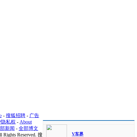
心
-
搜狐招聘
-
广告
护隐私权
-
About
部新闻
-
全部博文
V车界
l Rights Reserved. 搜