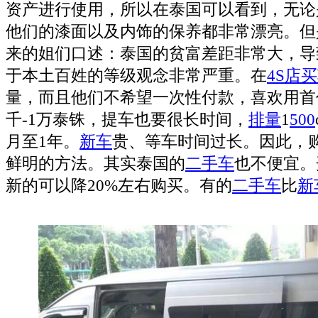
资产进行使用，所以在泰国可以看到，无论
他们的漆面以及内饰的保养都非常漂亮。但
来的姐们口述：泰国的贫富差距非常大，导
于本土百姓的等级观念非常严重。在
4S店
买
量，而且他们不希望一次性付款，喜欢用首
千-1万泰铢，提车也要很长时间，
排量
1
500
月至1年。
新车
贵、等车时间过长。因此，
鲜明的方法。其实泰国的
二手车
也不便宜。
新的可以降20%左右购买。有的
二手车
比
新