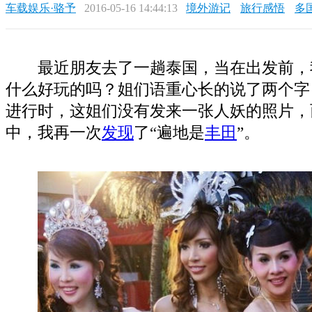
车载娱乐·骆予
2016-05-16 14:44:13
境外游记
旅行感悟
多
最近
朋友去了一趟泰国，当在出发前，
什么好玩的吗？姐们语重心长的说了两个字
进行时，这姐们没有发来一张人妖的照片，
中，我再一次
发现
了“遍地是
丰田
”。