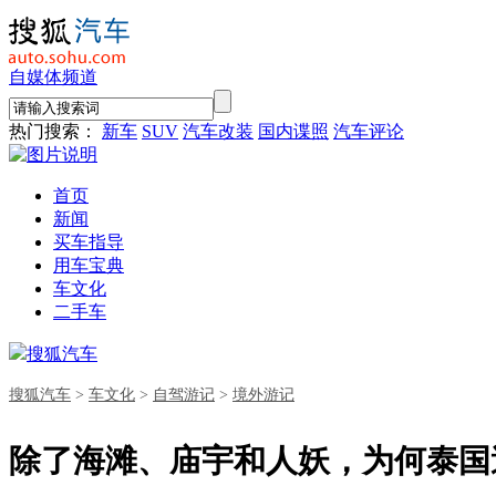
自媒体频道
热门搜索：
新车
SUV
汽车改装
国内谍照
汽车评论
首页
新闻
买车指导
用车宝典
车文化
二手车
搜狐汽车
搜狐汽车
>
车文化
>
自驾游记
>
境外游记
除了海滩、庙宇和人妖，为何泰国