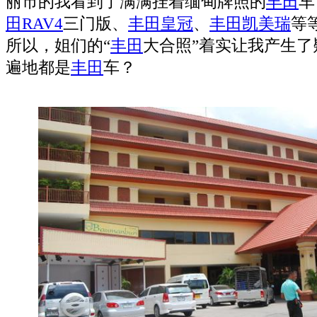
丽市的我看到了满满挂着缅甸牌照的
丰田
车
田RAV4
三门版、
丰田皇冠
、
丰田凯美瑞
等
所以，姐们的“
丰田
大合照”着实让我产生了
遍地都是
丰田
车？