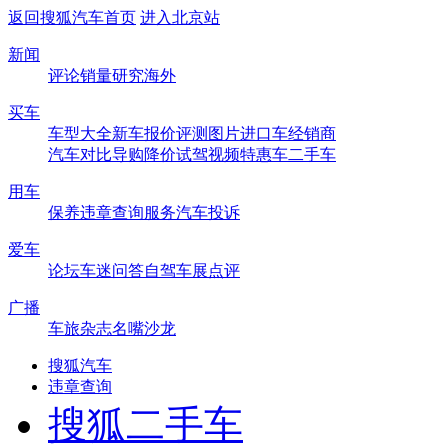
返回搜狐汽车首页
进入北京站
新闻
评论
销量
研究
海外
买车
车型大全
新车
报价
评测
图片
进口车
经销商
汽车对比
导购
降价
试驾
视频
特惠车
二手车
用车
保养
违章查询
服务
汽车投诉
爱车
论坛
车迷
问答
自驾
车展
点评
广播
车旅杂志
名嘴沙龙
搜狐汽车
违章查询
搜狐二手车