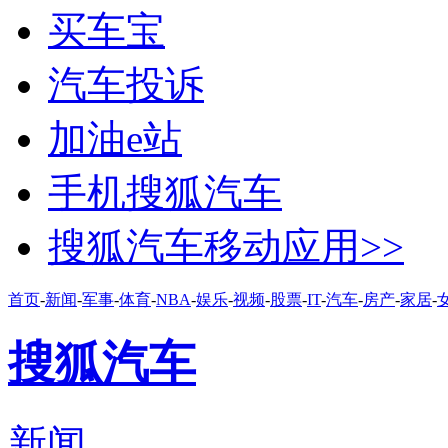
买车宝
汽车投诉
加油e站
手机搜狐汽车
搜狐汽车移动应用>>
首页
-
新闻
-
军事
-
体育
-
NBA
-
娱乐
-
视频
-
股票
-
IT
-
汽车
-
房产
-
家居
-
搜狐汽车
新闻