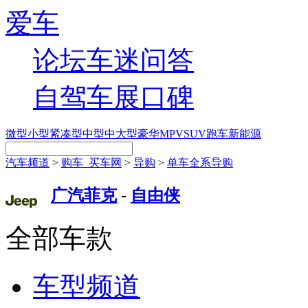
爱车
论坛
车迷
问答
自驾
车展
口碑
微型
小型
紧凑型
中型
中大型
豪华
MPV
SUV
跑车
新能源
汽车频道
>
购车_买车网
>
导购
>
单车全系导购
广汽菲克
-
自由侠
全部车款
车型频道