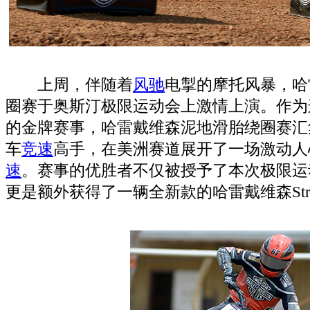
上周，伴随着
风驰
电掣的摩托风暴，哈
圈赛于奥斯汀极限运动会上激情上演。作为
的金牌赛事，哈雷戴维森泥地滑胎绕圈赛汇
车
竞速
高手，在美洲赛道展开了一场激动人
速
。赛事的优胜者不仅被授予了本次极限运
更是额外获得了一辆全新款的哈雷戴维森Stre