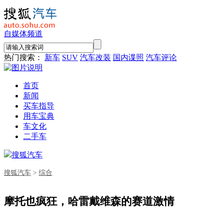
自媒体频道
热门搜索：
新车
SUV
汽车改装
国内谍照
汽车评论
首页
新闻
买车指导
用车宝典
车文化
二手车
搜狐汽车
搜狐汽车
>
综合
摩托也疯狂，哈雷戴维森的赛道激情