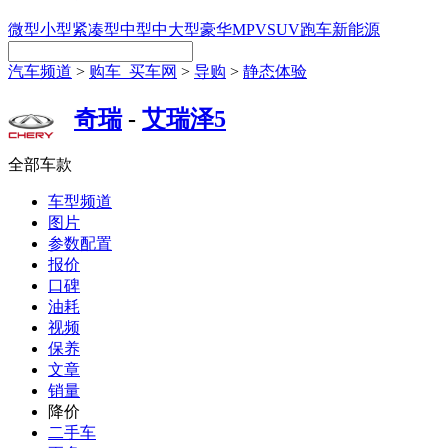
微型
小型
紧凑型
中型
中大型
豪华
MPV
SUV
跑车
新能源
汽车频道
>
购车_买车网
>
导购
>
静态体验
奇瑞
-
艾瑞泽5
全部车款
车型频道
图片
参数配置
报价
口碑
油耗
视频
保养
文章
销量
降价
二手车