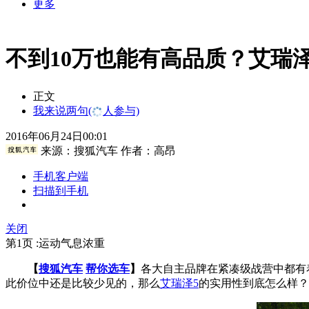
更多
不到10万也能有高品质？艾瑞
正文
我来说两句
(
人参与)
2016年06月24日00:01
来源：
搜狐汽车
作者：高昂
手机客户端
扫描到手机
关闭
第1页 :运动气息浓重
【
搜狐汽车
帮你选车
】
各大自主品牌在紧凑级战营中都有
此价位中还是比较少见的，那么
艾瑞泽5
的实用性到底怎么样？