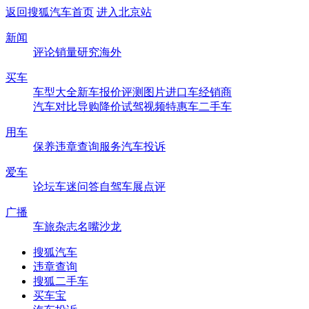
返回搜狐汽车首页
进入北京站
新闻
评论
销量
研究
海外
买车
车型大全
新车
报价
评测
图片
进口车
经销商
汽车对比
导购
降价
试驾
视频
特惠车
二手车
用车
保养
违章查询
服务
汽车投诉
爱车
论坛
车迷
问答
自驾
车展
点评
广播
车旅杂志
名嘴沙龙
搜狐汽车
违章查询
搜狐二手车
买车宝