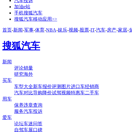
汽车投诉
加油e站
手机搜狐汽车
搜狐汽车移动应用>>
首页
-
新闻
-
军事
-
体育
-
NBA
-
娱乐
-
视频
-
股票
-
IT
-
汽车
-
房产
-
家居
-
搜狐汽车
新闻
评论
销量
研究
海外
买车
车型大全
新车
报价
评测
图片
进口车
经销商
汽车对比
导购
降价
试驾
视频
特惠车
二手车
用车
保养
违章查询
服务
汽车投诉
爱车
论坛
车迷
问答
自驾
车展
口碑