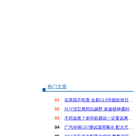
热门文章
01
在美国不吃香 全新GL8升级欲抢日系饭碗？
02
SUV没它甭想玩越野 差速锁神通到底有多大？
03
不想追尾？老司机都说一定要远离这6种车！
04
广汽传祺GS7测试谍照曝光 配大尺寸屏幕