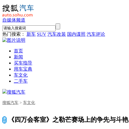
自媒体频道
热门搜索：
新车
SUV
汽车改装
国内谍照
汽车评论
首页
新闻
买车指导
用车宝典
车文化
二手车
搜狐汽车
搜狐汽车
>
车文化
《四万会客室》之勒芒赛场上的争先与斗艳