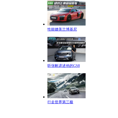
性能媲美兰博基尼
听张帆讲述他的GS8
行走世界第三极