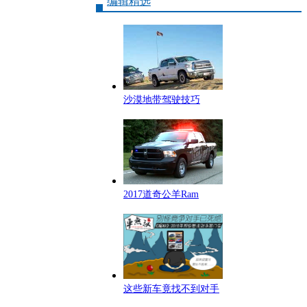
编辑精选
沙漠地带驾驶技巧
2017道奇公羊Ram
这些新车竟找不到对手