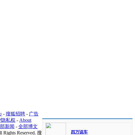
心
-
搜狐招聘
-
广告
护隐私权
-
About
部新闻
-
全部博文
四万说车
l Rights Reserved. 搜