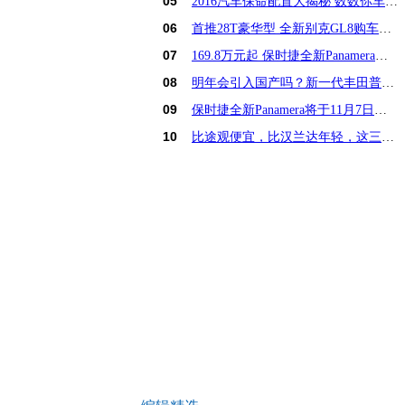
05
2016汽车保命配置大揭秘 数数你车占几样？
06
首推28T豪华型 全新别克GL8购车手册
07
169.8万元起 保时捷全新Panamera亚洲首发
08
明年会引入国产吗？新一代丰田普锐斯解析
09
保时捷全新Panamera将于11月7日亚洲首发
10
比途观便宜，比汉兰达年轻，这三款15万SUV怎么选