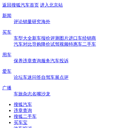
返回搜狐汽车首页
进入北京站
新闻
评论
销量
研究
海外
买车
车型大全
新车
报价
评测
图片
进口车
经销商
汽车对比
导购
降价
试驾
视频
特惠车
二手车
用车
保养
违章查询
服务
汽车投诉
爱车
论坛
车迷
问答
自驾
车展
点评
广播
车旅杂志
名嘴沙龙
搜狐汽车
违章查询
搜狐二手车
买车宝