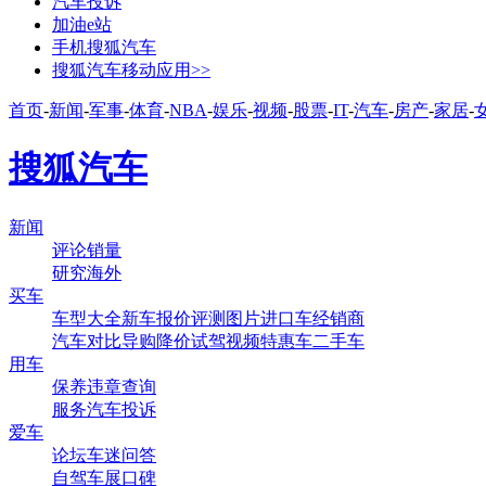
汽车投诉
加油e站
手机搜狐汽车
搜狐汽车移动应用>>
首页
-
新闻
-
军事
-
体育
-
NBA
-
娱乐
-
视频
-
股票
-
IT
-
汽车
-
房产
-
家居
-
搜狐汽车
新闻
评论
销量
研究
海外
买车
车型大全
新车
报价
评测
图片
进口车
经销商
汽车对比
导购
降价
试驾
视频
特惠车
二手车
用车
保养
违章查询
服务
汽车投诉
爱车
论坛
车迷
问答
自驾
车展
口碑