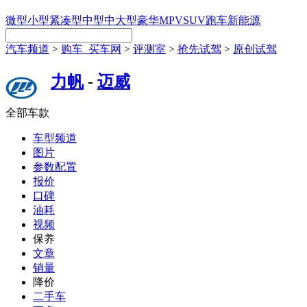
微型
小型
紧凑型
中型
中大型
豪华
MPV
SUV
跑车
新能源
汽车频道
>
购车_买车网
>
评测室
>
抢先试驾
>
原创试驾
力帆
-
迈威
全部车款
车型频道
图片
参数配置
报价
口碑
油耗
视频
保养
文章
销量
降价
二手车