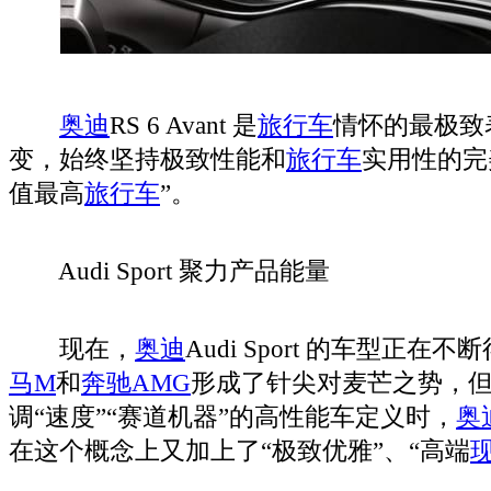
奥迪
RS 6 Avant 是
旅行车
情怀的最极致
变，始终坚持极致性能和
旅行车
实用性的完
值最高
旅行车
”。
Audi Sport 聚力产品能量
现在，
奥迪
Audi Sport 的车型正
马M
和
奔驰AMG
形成了针尖对麦芒之势，
调“速度”“赛道机器”的高性能车定义时，
奥
在这个概念上又加上了“极致优雅”、“高端