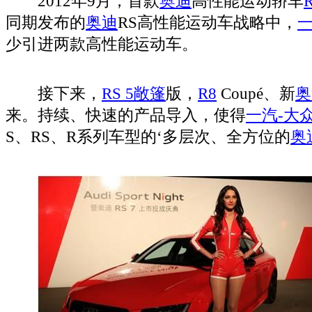
2012年9月，首款
奥迪
高性能运动轿车
R
同期发布的
奥迪
RS高性能运动车战略中，
一
少引进两款高性能运动车。
接下来，
RS 5敞篷
版，
R8
Coupé、新
奥
来。持续、快速的产品导入，使得
一汽-大
S、RS、R系列车型的‘多层次、全方位的
奥