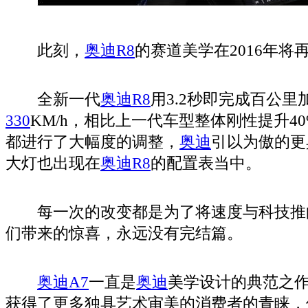
此刻，
奥迪R8
的赛道美学在2016年将
全新一代
奥迪R8
用3.2秒即完成百公
330
KM/h，相比上一代车型整体刚性提升40
都进行了大幅度的调整，
奥迪
引以为傲的更
大灯也出现在
奥迪R8
的配置表当中。
每一次的改变都是为了将速度与科技推
们带来的惊喜，永远没有完结篇。
奥迪A7
一直是
奥迪
美学设计的典范之
获得了更多独具艺术审美的消费者的青睐，