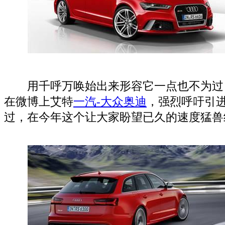
用千呼万唤始出来形容它一点也不为过
在微博上艾特
一汽-大众
奥迪
，强烈呼吁引
过，在今年这个让大家盼望已久的速度猛兽