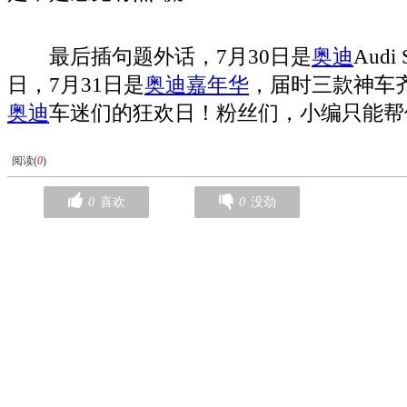
最后插句题外话，7月30日是
奥迪
Audi
日，7月31日是
奥迪
嘉年华
，届时三款神车
奥迪
车迷们的狂欢日！粉丝们，小编只能帮
阅读(
0
)
0
喜欢
0
没劲