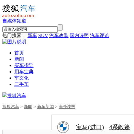
自媒体频道
热门搜索：
新车
SUV
汽车改装
国内谍照
汽车评论
首页
新闻
买车指导
用车宝典
车文化
二手车
搜狐汽车
搜狐汽车
>
新闻
>
新车新闻
>
海外谍照
宝马(进口)
-
4系敞篷