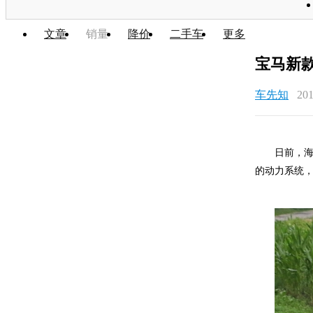
文章
销量
降价
二手车
更多
宝马新款
车先知
201
日前，海外
的动力系统