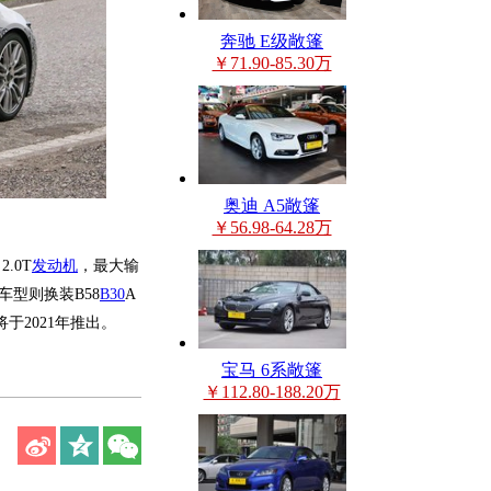
奔驰 E级敞篷
￥71.90-85.30万
奥迪 A5敞篷
￥56.98-64.28万
.0T
发动机
，最大输
i车型则换装B58
B30
A
于2021年推出。
宝马 6系敞篷
￥112.80-188.20万