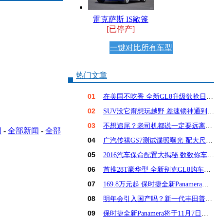
雷克萨斯 IS敞篷
[已停产]
一键对比所有车型
热门文章
01
在美国不吃香 全新GL8升级欲抢日系饭碗？
02
SUV没它甭想玩越野 差速锁神通到底有多大？
03
不想追尾？老司机都说一定要远离这6种车！
图
-
全部新闻
-
全部
04
广汽传祺GS7测试谍照曝光 配大尺寸屏幕
05
2016汽车保命配置大揭秘 数数你车占几样？
06
首推28T豪华型 全新别克GL8购车手册
07
169.8万元起 保时捷全新Panamera亚洲首发
08
明年会引入国产吗？新一代丰田普锐斯解析
09
保时捷全新Panamera将于11月7日亚洲首发