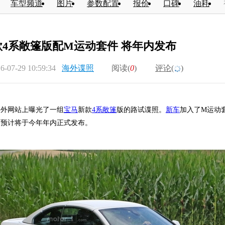
车型频道
图片
参数配置
报价
口碑
油耗
4系敞篷版配M运动套件 将年内发布
6-07-29 10:59:34
海外谍照
阅读(
0
)
评论(
)
网站上曝光了一组
宝马
新款
4系敞篷
版的路试谍照。
新车
加入了M运动
，预计将于今年年内正式发布。