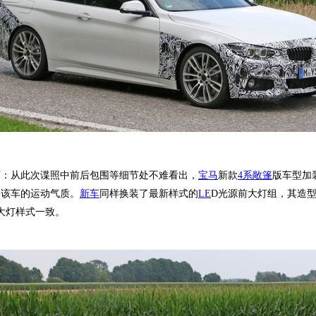
从此次谍照中前后包围等细节处不难看出，
宝马
新款
4系敞篷
版车型加
了该车的运动气质。
新车
同样换装了最新样式的
LE
D光源前大灯组，其造
大灯样式一致。