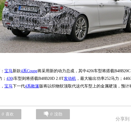
：
宝马
新款
4系Coupe
将采用新的动力总成，其中420i车型将搭载B48B20C 2
力；
430
i车型则将搭载B48B20D 2.0T
发动机
，最大输出功率252马力；440
悉，
宝马
下一代
4系敞篷
版将以织物软顶取代这代车型上的金属硬顶，预计将
0
喜欢
0
没劲
分享到