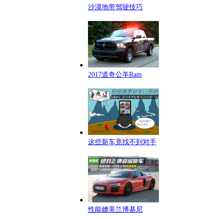
沙漠地带驾驶技巧
2017道奇公羊Ram
这些新车竟找不到对手
性能媲美兰博基尼