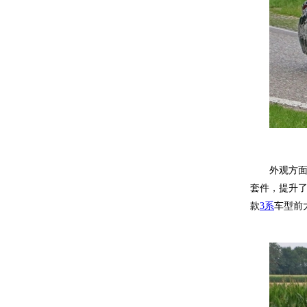
外观方面：
套件，提升
款
3系
车型前