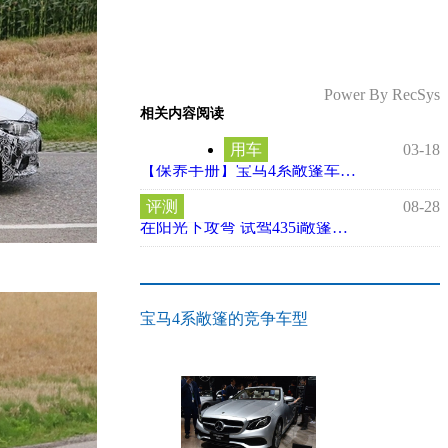
Power By RecSys
相关内容阅读
用车
03-18
【保养手册】宝马4系敞篷车保养手册解析
评测
08-28
在阳光下攻弯 试驾435i敞篷豪华设计套装
宝马4系敞篷的竞争车型