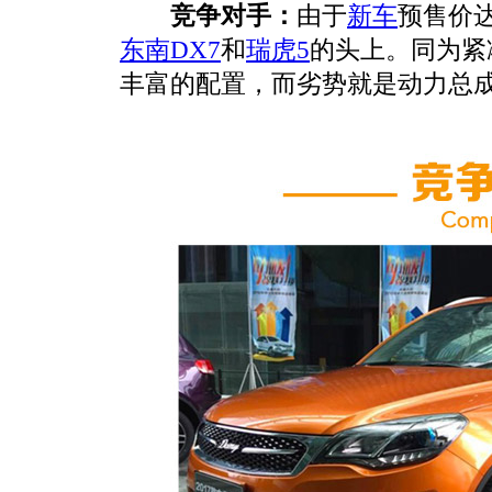
竞争对手：
由于
新车
预售价
东南DX7
和
瑞虎5
的头上。同为紧
丰富的配置，而劣势就是动力总