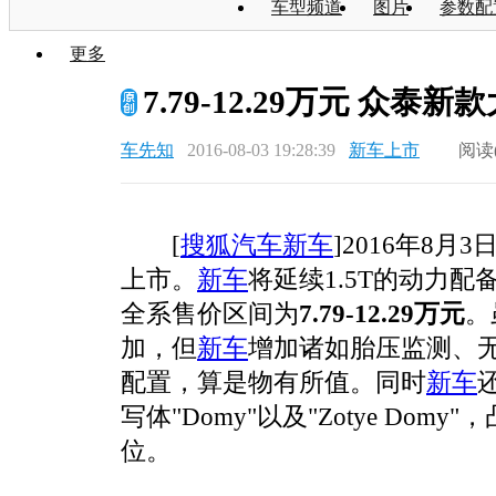
车型频道
图片
参数配
更多
7.79-12.29万元 众泰
车先知
2016-08-03 19:28:39
新车上市
阅读
[
搜狐汽车
新车
]2016年8月3
上市。
新车
将延续1.5T的动力配
全系售价区间为
7.79-12.29万元
。
加，但
新车
增加诸如胎压监测、无
配置，算是物有所值。同时
新车
写体"Domy"以及"Zotye Domy"
位。