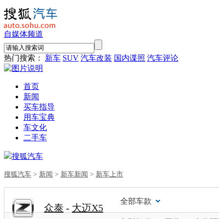
自媒体频道
热门搜索：
新车
SUV
汽车改装
国内谍照
汽车评论
首页
新闻
买车指导
用车宝典
车文化
二手车
搜狐汽车
搜狐汽车
>
新闻
>
新车新闻
>
新车上市
全部车款
众泰
-
大迈X5