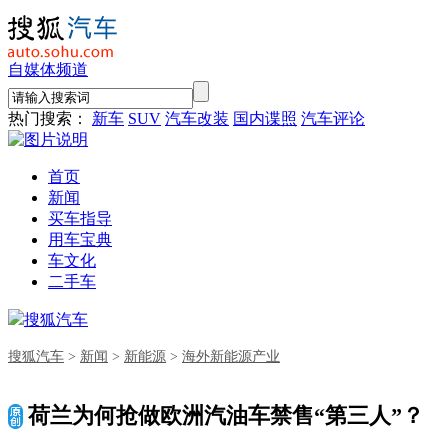
自媒体频道
热门搜索：
新车
SUV
汽车改装
国内谍照
汽车评论
首页
新闻
买车指导
用车宝典
车文化
二手车
搜狐汽车
搜狐汽车
>
新闻
>
新能源
>
海外新能源产业
荷兰为何抢做欧洲汽油车禁售“第三人”？