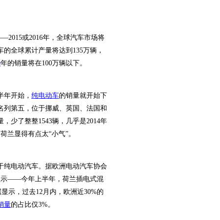
015或2016年，全球汽车市场将
车的全球累计产量将达到135万辆，
0
年的销量将在100万辆以下。
半年开始，
纯电动车
的销量就开始下
名列第五，位于挪威、英国、法国和
量，少了整整1543辆，几乎是2014年
，荷兰显得有点太“小气”。
纯电动汽车。据欧洲电动汽车协会
tory)网站数据显示——今年上半年，荷兰插电式混
据显示，过去12月内，欧洲近30%的
销量
的占比仅3%。