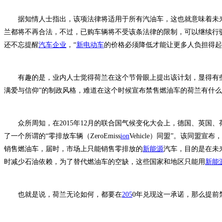
据知情人士指出，该项法律将适用于所有汽油车，这也就意味着未来
兰都将不再合法，不过，已购车辆将不受该条法律的限制，可以继续行驶。J
还不忘提醒
汽车企业
，“
新电动车
的价格必须降低才能让更多人负担得起
有趣的是，业内人士觉得荷兰在这个节骨眼上提出该计划，显得有些
满爱与信仰”的制政风格，难道在这个时候宣布禁售燃油车的荷兰有什
众所周知，在2015年12月的联合国气候变化大会上，德国、英国、
了一个所谓的“零排放车辆（ZeroEmiss
ion
Vehicle）同盟”。该同盟宣布
销售燃油车，届时，市场上只能销售零排放的
新能源
汽车，目的是在未来
时减少石油依赖，为了替代燃油车的空缺，这些国家和地区只能用
新能
也就是说，荷兰无论如何，都要在
205
0年兑现这一承诺，那么提前