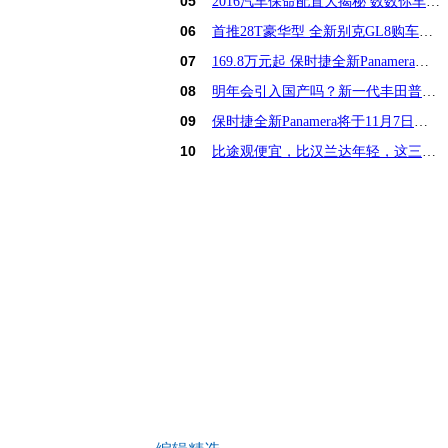
05
2016汽车保命配置大揭秘 数数你车占几样？
06
首推28T豪华型 全新别克GL8购车手册
07
169.8万元起 保时捷全新Panamera亚洲首发
08
明年会引入国产吗？新一代丰田普锐斯解析
09
保时捷全新Panamera将于11月7日亚洲首发
10
比途观便宜，比汉兰达年轻，这三款15万SUV怎么选