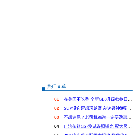
热门文章
01
在美国不吃香 全新GL8升级欲抢日系饭碗？
02
SUV没它甭想玩越野 差速锁神通到底有多大？
03
不想追尾？老司机都说一定要远离这6种车！
04
广汽传祺GS7测试谍照曝光 配大尺寸屏幕