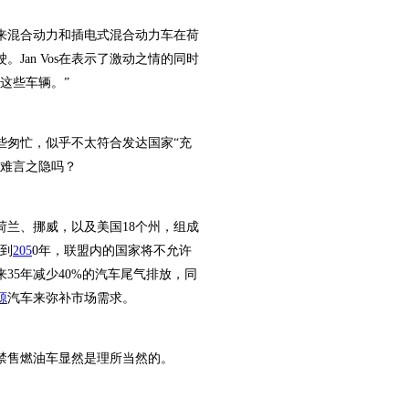
混合动力和插电式混合动力车在荷
an Vos在表示了激动之情的同时
这些车辆。”
匆忙，似乎不太符合发达国家“充
么难言之隐吗？
荷兰、挪威，以及美国18个州，组成
，到
205
0年，联盟内的国家将不允许
35年减少40%的汽车尾气排放，同
源
汽车来弥补市场需求。
禁售燃油车显然是理所当然的。