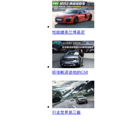
性能媲美兰博基尼
听张帆讲述他的GS8
行走世界第三极