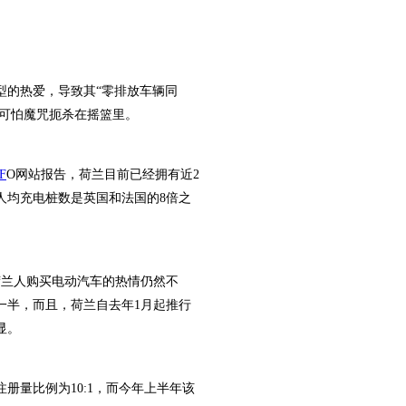
的热爱，导致其“零排放车辆同
的可怕魔咒扼杀在摇篮里。
F
O网站报告，荷兰目前已经拥有近2
人均充电桩数是英国和法国的8倍之
兰人购买电动汽车的热情仍然不
一半，而且，荷兰自去年1月起推行
显。
量比例为10:1，而今年上半年该