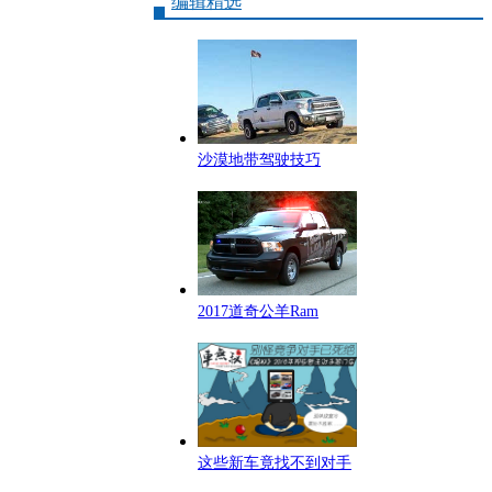
编辑精选
沙漠地带驾驶技巧
2017道奇公羊Ram
这些新车竟找不到对手