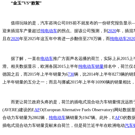
“金玉”VS“败絮”
值得玩味的是，汽车咨询公司IHS前不就发布的一份研究报告显示——2
迎来插混车产量超过
纯电动车
的拐点。据该公司预测，到
2020
年，插混
且在
2020
年至2025年这五年中将进一步翻倍至270万辆，而
纯电动车
202
据了解，一直在
电动车
推广方面声名远播的荷兰，实际上从2015上
滑。相关数据显示，欧洲各国2015上半年
纯电动车销量
排名中，荷兰仅
德国之后，而2015年上半年销量为6
730
辆，比2014年上半年8273辆的销
上半年销量的五分之一；而且与挪威2015年上半年16990辆的销量相比
而更让荷兰政府头疼的是，荷兰的插电式混合动力车销量情况远胜于
(AVERE)建设的E
AF
O(European Alternative Fuels Observa
合动力车销量为2802辆，
纯电动车
辆销量为1947辆。此外，E
AF
O的数
插电式混合动力车销量贡献来自荷兰，但是荷兰近半年在欧洲电动
汽车