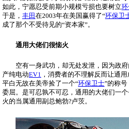
如此，宁愿忍受前期小规模亏损也要树立
环
于是，
丰田
在2003年在美国赢得了“
环保
卫
成了那个不受待见的“资本家”。
通用大佬们很恼火
空有一身武功，却无处发泄，因为政府
产纯电动
EV
1
，消费者的不理解反而让通用成
平白无故在美帝捡了一个“
环保
卫士
”的称
委屈。是可忍孰不可忍，通用的大佬们一个
火的当属通用副总鲍勃?卢茨。