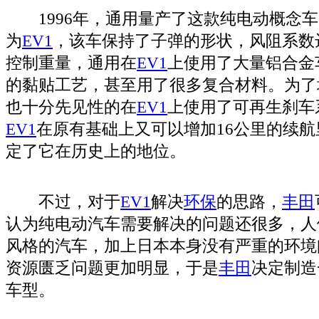
1996年，通用量产了这款纯电动概念车
为
EV
1
，该车保持了子弹的形状，风阻系数达
控制重量，通用在
EV
1
上使用了大量铝合金
的黏贴工艺，甚至用了很多复合材料。为了
也十分先见性的在
EV
1
上使用了可再生刹车
EV
1
在原有基础上又可以增加16公里的续航
定了它在历史上的地位。
不过，对于
EV
1
解决
环保
的思路，
丰田
认为纯电动汽车需要解决的问题还很多，人
风格的汽车，加上日本本身没有严重的环境
资源匮乏问题更加明显，于是
丰田
决定制造
车型。