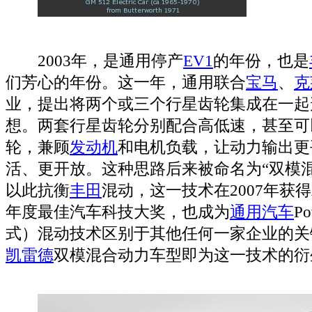
2003年，是通用停产
EV
1
的年份，也是
们芳心的年份。这一年，通用联合
宝马
、
克
业，提出将两个或三个行星齿轮集成在一起
想。两套行星齿轮分别配合高低速，甚至可
轮，兼顾
发动机
和电机负载，让动力输出更
活、更开放。这种思路后来被命名为“双模
以此抗衡
丰田
混动，这一技术在2007年获得Autom
年度最佳汽车科技大奖，也成为
通用汽车
P
式）混动技术区别于其他任何一家企业的关
凯雷德
双模混合动力车型即为这一技术的衍