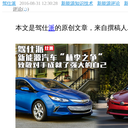
驾仕派
2016-08-31 12:30:28
新能源知识技术
新能源评论
评论(
)
本文是驾仕
派
的原创文章，来自撰稿人Jasm