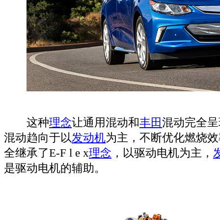
这种
理念
让通用混动和
丰田
混动完全呈
混动趋向于以
发动机
为主，不断优化燃烧效
全继承了E-F l e x
理念
，以驱动电机为主，
是驱动电机的辅助。