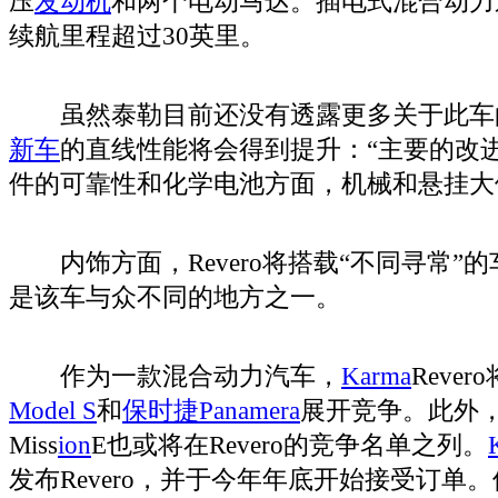
压
发动机
和两个电动马达。插电式混合动力
续航里程超过30英里。
虽然泰勒目前还没有透露更多关于此车
新车
的直线性能将会得到提升：“主要的改
件的可靠性和化学电池方面，机械和悬挂大
内饰方面，Revero将搭载“不同寻常”
是该车与众不同的地方之一。
作为一款混合动力汽车，
Karma
Reve
Model S
和
保时捷Panamera
展开竞争。此外
Miss
ion
E也或将在Revero的竞争名单之列。
发布Revero，并于今年年底开始接受订单