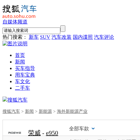
自媒体频道
热门搜索：
新车
SUV
汽车改装
国内谍照
汽车评论
首页
新闻
买车指导
用车宝典
车文化
二手车
搜狐汽车
搜狐汽车
>
新闻
>
新能源
>
海外新能源产业
全部车款
荣威
-
e950