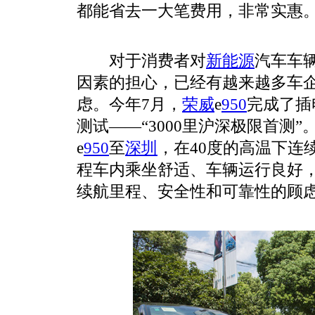
都能省去一大笔费用，非常实惠
对于消费者对
新能源
汽车车
因素的担心，已经有越来越多车
虑。今年7月，
荣威
e
950
完成了插
测试——“3000里沪深极限首测
e
950
至
深圳
，在40度的高温下连续
程车内乘坐舒适、车辆运行良好
续航里程、安全性和可靠性的顾