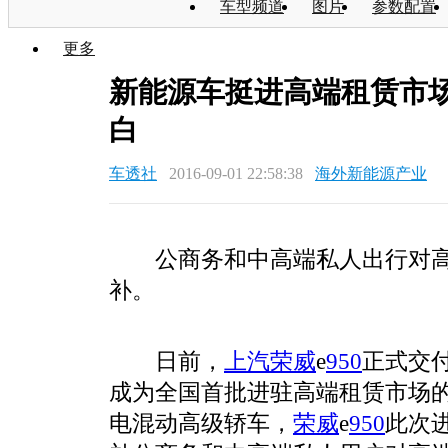
车型频道
图片
参数配置
更多
新能源车挺进高端租赁市场
白
车透社
2016-09-01 22:58:38
海外新能源产业
公商务和中高端私人出行对
补。
日前，
上汽荣威
e
950
正式交
成为全国首批进驻高端租赁市场
电混动高级轿车，
荣威
e
950
此次