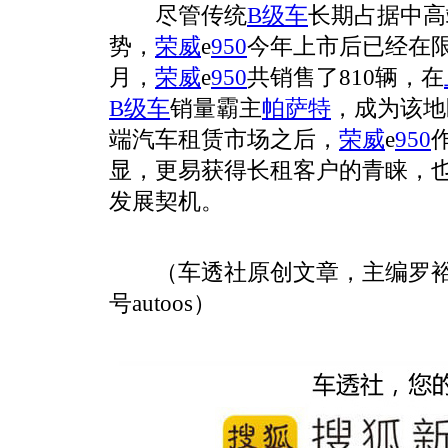
尽管传统
B级车
长期占据中高
势，
荣威
e
950
今年上市后已经在
月，
荣威
e
950
共销售了810辆，在
B级车
销量霸主
帕萨特
，成为该地
端汽车租赁市场之后，
荣威
e
950
显，更易获得长租客户的青睐，
发展契机。
（车透社原创文章，主编罗裕
号autoos）