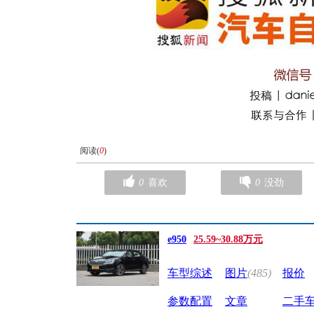
阅读(
0
)
0
喜欢
0
没劲
e950
25.59~30.88万元
车型综述
图片
(485)
报价
参数配置
文章
二手