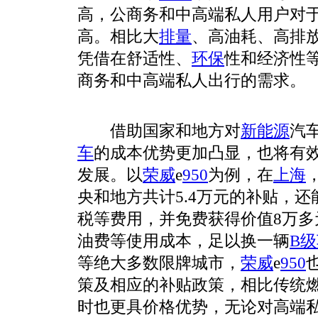
高，公商务和中高端私人用户对
高。相比大
排量
、高油耗、高排
凭借在舒适性、
环保
性和经济性
商务和中高端私人出行的需求。
借助国家和地方对
新能源
汽
车
的成本优势更加凸显，也将有
发展。以
荣威
e
950
为例，在
上海
央和地方共计5.4万元的补贴，
税等费用，并免费获得价值8万多
油费等使用成本，足以换一辆
B
等绝大多数限牌城市，
荣威
e
950
策及相应的补贴政策，相比传统
时也更具价格优势，无论对高端