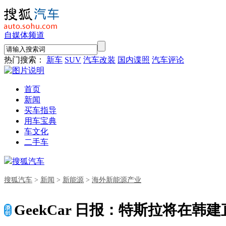
自媒体频道
热门搜索：
新车
SUV
汽车改装
国内谍照
汽车评论
首页
新闻
买车指导
用车宝典
车文化
二手车
搜狐汽车
搜狐汽车
>
新闻
>
新能源
>
海外新能源产业
GeekCar 日报：特斯拉将在韩