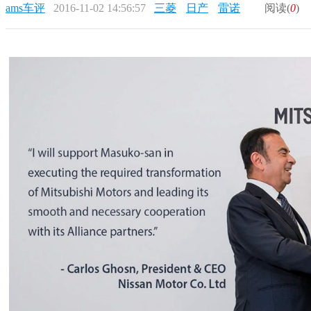
ams车评
2016-11-02 14:56:57
三菱
日产
雷诺
阅读(
0
)