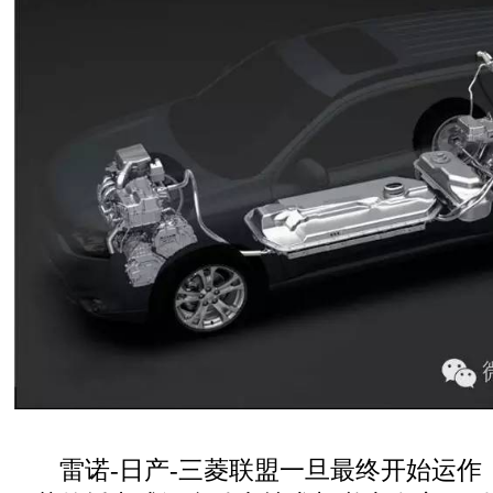
雷诺-日产-三菱联盟一旦最终开始运作