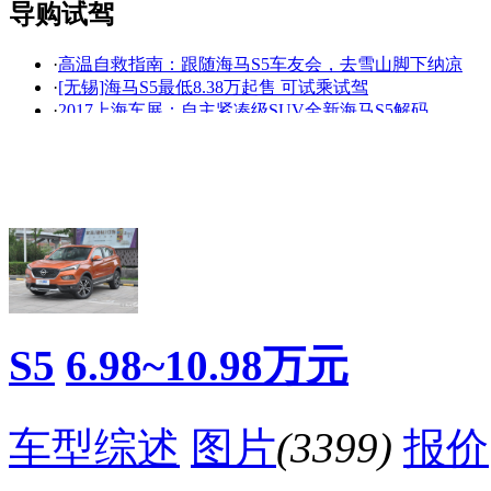
导购试驾
·
高温自救指南：跟随海马S5车友会，去雪山脚下纳凉
看赛车宝贝争奇斗
车模美腿爆乳无惧
·
[无锡]海马S5最低8.38万起售 可试乘试驾
艳
走光
·
2017上海车展：自主紧凑级SUV全新海马S5解码
·
差异与统一并行发展 试驾S5 Young/S5 强动力版
·
10万买什么车 同排量引擎数据竟差这么多
·
活力无限青春敢闯 新疆海马S5试驾之旅
·
10万以下最值得买的SUV推荐
·
[杭州]海马S5售7.98万起！送千元礼
·
敢闯青春 海马S5 360 潮驾玩趴郑州收官
·
荣威RX5超级互联网SUV 河南宜华独家首秀
降价促销
S5
6.98~10.98万元
车型综述
图片
(3399)
报价