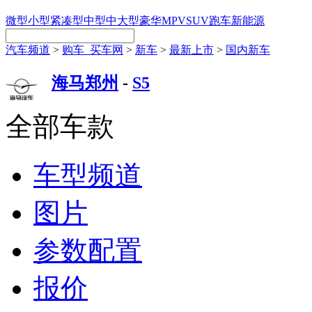
微型
小型
紧凑型
中型
中大型
豪华
MPV
SUV
跑车
新能源
汽车频道
>
购车_买车网
>
新车
>
最新上市
>
国内新车
海马郑州
-
S5
全部车款
车型频道
图片
参数配置
报价