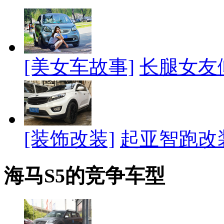
[美女车故事]
长腿女友
[装饰改装]
起亚智跑改
海马S5的竞争车型