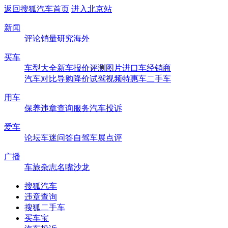
返回搜狐汽车首页
进入北京站
新闻
评论
销量
研究
海外
买车
车型大全
新车
报价
评测
图片
进口车
经销商
汽车对比
导购
降价
试驾
视频
特惠车
二手车
用车
保养
违章查询
服务
汽车投诉
爱车
论坛
车迷
问答
自驾
车展
点评
广播
车旅杂志
名嘴沙龙
搜狐汽车
违章查询
搜狐二手车
买车宝