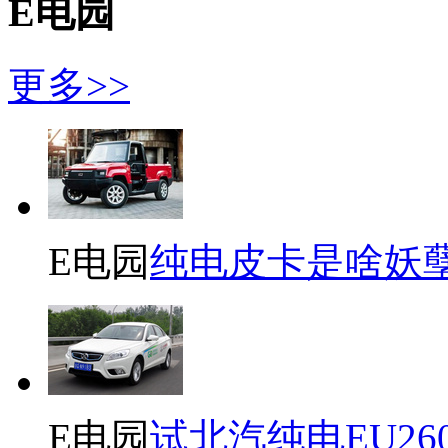
E电园
更多>>
E电园
纯电皮卡是啥妖
E电园
试北汽纯电EU26