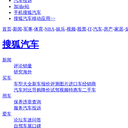
汽车投诉
加油e站
手机搜狐汽车
搜狐汽车移动应用>>
首页
-
新闻
-
军事
-
体育
-
NBA
-
娱乐
-
视频
-
股票
-
IT
-
汽车
-
房产
-
家居
-
搜狐汽车
新闻
评论
销量
研究
海外
买车
车型大全
新车
报价
评测
图片
进口车
经销商
汽车对比
导购
降价
试驾
视频
特惠车
二手车
用车
保养
违章查询
服务
汽车投诉
爱车
论坛
车迷
问答
自驾
车展
口碑