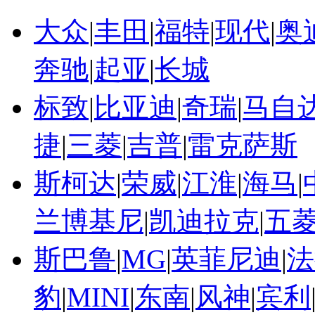
大众
|
丰田
|
福特
|
现代
|
奥
奔驰
|
起亚
|
长城
标致
|
比亚迪
|
奇瑞
|
马自
捷
|
三菱
|
吉普
|
雷克萨斯
斯柯达
|
荣威
|
江淮
|
海马
|
兰博基尼
|
凯迪拉克
|
五
斯巴鲁
|
MG
|
英菲尼迪
|
法
豹
|
MINI
|
东南
|
风神
|
宾利