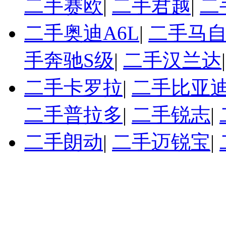
二手赛欧
|
二手君越
|
二
二手奥迪A6L
|
二手马自
手奔驰S级
|
二手汉兰达
二手卡罗拉
|
二手比亚迪
二手普拉多
|
二手锐志
|
二手朗动
|
二手迈锐宝
|