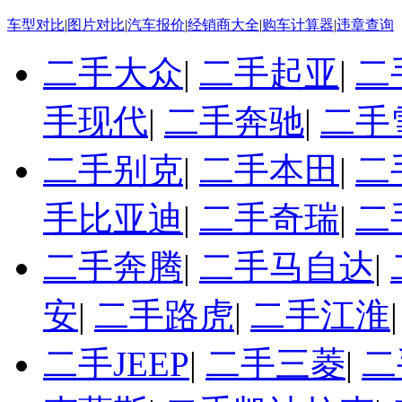
车型对比
|
图片对比
|
汽车报价
|
经销商大全
|
购车计算器
|
违章查询
二手大众
|
二手起亚
|
二
手现代
|
二手奔驰
|
二手
二手别克
|
二手本田
|
二
手比亚迪
|
二手奇瑞
|
二
二手奔腾
|
二手马自达
|
安
|
二手路虎
|
二手江淮
二手JEEP
|
二手三菱
|
二