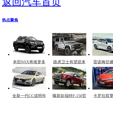
返回汽车首页
热点聚焦
本田NSX将推更多
路虎卫士有望迎来
雷诺梅甘
车型
复产
官
全新一代CC或明年
曝新款福特F-150官
卡罗拉双
上市
图
上