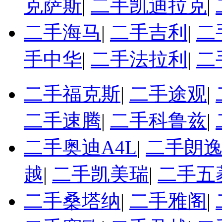
克萨斯
|
二手凯迪拉克
|
二手海马
|
二手吉利
|
二
手中华
|
二手法拉利
|
二
二手福克斯
|
二手途观
|
二手速腾
|
二手科鲁兹
|
二手奥迪A4L
|
二手朗
越
|
二手凯美瑞
|
二手五
二手桑塔纳
|
二手雅阁
|