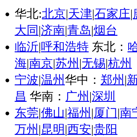
华北:
北京
|
天津
|
石家庄
|
大同
|
济南
|
青岛
|
烟台
临沂
|
呼和浩特
东北：
海
|
南京
|
苏州
|
无锡
|
杭州
宁波
|
温州
华中：
郑州
|
昌
华南：
广州
|
深圳
东莞
|
佛山
|
福州
|
厦门
|
南
万州
|
昆明
|
西安
|
贵阳