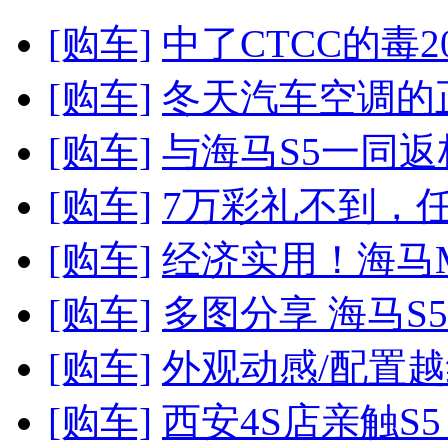
[购车]
中了CTCC的毒20
[购车]
冬天汽车空调的
[购车]
与海马S5一同返
[购车]
7万彩礼不到，
[购车]
经济实用！海马M
[购车]
多图分享 海马S
[购车]
外观动感/配置越
[购车]
西安4S店亲触S5