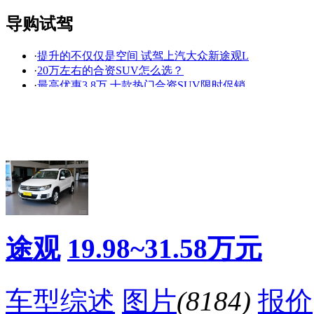
导购试驾
·
提升的不仅仅是空间 试驾上汽大众新途观L
看赛车宝贝争奇斗
车模美腿爆乳无惧
·
20万左右的合资SUV怎么选？
艳
走光
·
最高优惠3.8万 十款热门合资SUV限时促销
·
德日之争新高度，新途观VS新RAV4
·
上汽大众途观1-5月销量领先依旧
·
21万上途观、本田CR-V还是翼虎？
·
多项安全配置出众 新途观获得最高安全评级
·
看了都想买! 神车领衔4款全新重磅SUV将上市
·
大众途观优惠2万 店内现车充足
·
途观、奇骏等七款全系标配ESP的紧凑型SUV
降价促销
途观
19.98~31.58万元
车型综述
图片
(8184)
报价