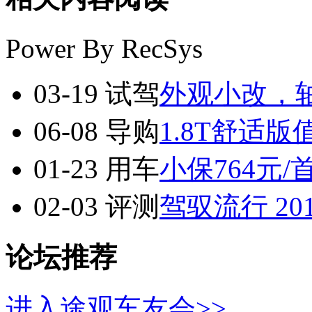
Power By RecSys
03-19
试驾
外观小改，轴
06-08
导购
1.8T舒适
01-23
用车
小保764元/
02-03
评测
驾驭流行 2
论坛推荐
进入途观车友会>>