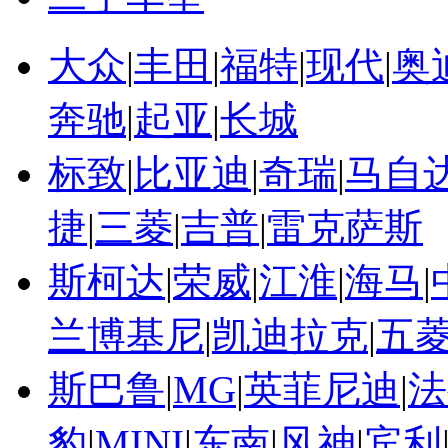
大众
|
丰田
|
福特
|
现代
|
奥
奔驰
|
起亚
|
长城
标致
|
比亚迪
|
奇瑞
|
马自
捷
|
三菱
|
吉普
|
雷克萨斯
斯柯达
|
荣威
|
江淮
|
海马
|
兰博基尼
|
凯迪拉克
|
五
斯巴鲁
|
MG
|
英菲尼迪
|
法
豹
|
MINI
|
东南
|
风神
|
宾利