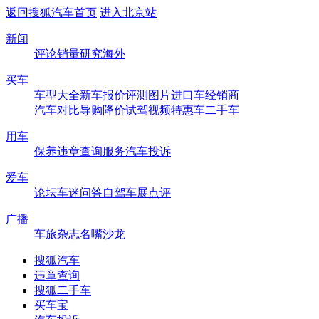
返回搜狐汽车首页
进入北京站
新闻
评论
销量
研究
海外
买车
车型大全
新车
报价
评测
图片
进口车
经销商
汽车对比
导购
降价
试驾
视频
特惠车
二手车
用车
保养
违章查询
服务
汽车投诉
爱车
论坛
车迷
问答
自驾
车展
点评
广播
车旅杂志
名嘴沙龙
搜狐汽车
违章查询
搜狐二手车
买车宝