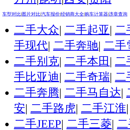
车型对比
|
图片对比
|
汽车报价
|
经销商大全
|
购车计算器
|
违章查询
二手大众
|
二手起亚
|
二
手现代
|
二手奔驰
|
二手
二手别克
|
二手本田
|
二
手比亚迪
|
二手奇瑞
|
二
二手奔腾
|
二手马自达
|
安
|
二手路虎
|
二手江淮
二手JEEP
|
二手三菱
|
二