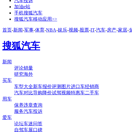
汽车投诉
加油e站
手机搜狐汽车
搜狐汽车移动应用>>
首页
-
新闻
-
军事
-
体育
-
NBA
-
娱乐
-
视频
-
股票
-
IT
-
汽车
-
房产
-
家居
-
搜狐汽车
新闻
评论
销量
研究
海外
买车
车型大全
新车
报价
评测
图片
进口车
经销商
汽车对比
导购
降价
试驾
视频
特惠车
二手车
用车
保养
违章查询
服务
汽车投诉
爱车
论坛
车迷
问答
自驾
车展
口碑