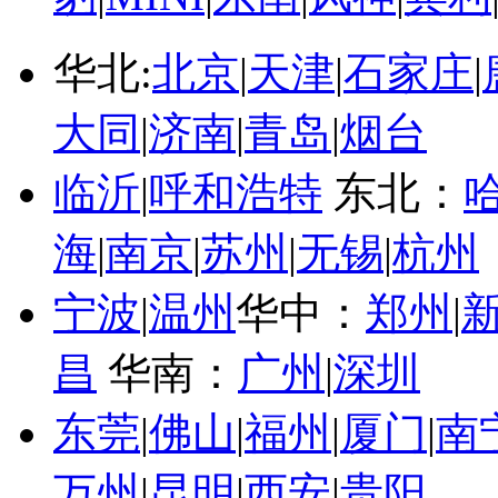
华北:
北京
|
天津
|
石家庄
|
大同
|
济南
|
青岛
|
烟台
临沂
|
呼和浩特
东北：
海
|
南京
|
苏州
|
无锡
|
杭州
宁波
|
温州
华中：
郑州
|
昌
华南：
广州
|
深圳
东莞
|
佛山
|
福州
|
厦门
|
南
万州
|
昆明
|
西安
|
贵阳