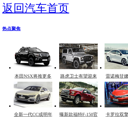
返回汽车首页
热点聚焦
本田NSX将推更多
路虎卫士有望迎来
雷诺梅甘
车型
复产
官
全新一代CC或明年
曝新款福特F-150官
卡罗拉双
上市
图
上