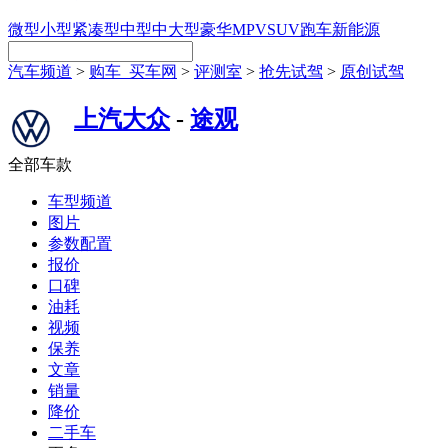
微型
小型
紧凑型
中型
中大型
豪华
MPV
SUV
跑车
新能源
汽车频道
>
购车_买车网
>
评测室
>
抢先试驾
>
原创试驾
上汽大众
-
途观
全部车款
车型频道
图片
参数配置
报价
口碑
油耗
视频
保养
文章
销量
降价
二手车