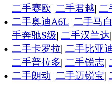
二手赛欧
|
二手君越
|
二
二手奥迪A6L
|
二手马自
手奔驰S级
|
二手汉兰达
二手卡罗拉
|
二手比亚迪
二手普拉多
|
二手锐志
|
二手朗动
|
二手迈锐宝
|