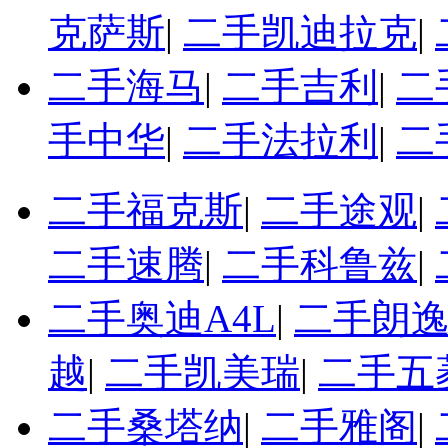
克萨斯
|
二手凯迪拉克
|
二手海马
|
二手吉利
|
二
手中华
|
二手法拉利
|
二
二手福克斯
|
二手途观
|
二手速腾
|
二手科鲁兹
|
二手奥迪A4L
|
二手朗
越
|
二手凯美瑞
|
二手五
二手桑塔纳
|
二手雅阁
|