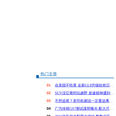
热门文章
01
在美国不吃香 全新GL8升级欲抢日系饭碗？
02
SUV没它甭想玩越野 差速锁神通到底有多大？
03
不想追尾？老司机都说一定要远离这6种车！
04
广汽传祺GS7测试谍照曝光 配大尺寸屏幕