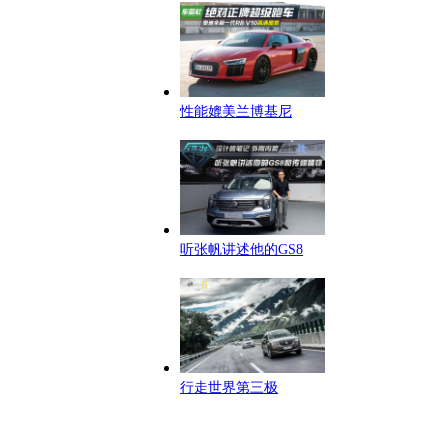
性能媲美兰博基尼
听张帆讲述他的GS8
行走世界第三极