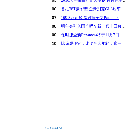
05
2016汽车保命配置大揭秘 数数你车占几样？
06
首推28T豪华型 全新别克GL8购车手册
07
169.8万元起 保时捷全新Panamera亚洲首发
08
明年会引入国产吗？新一代丰田普锐斯解析
09
保时捷全新Panamera将于11月7日亚洲首发
10
比途观便宜，比汉兰达年轻，这三款15万SUV怎么选