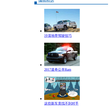
编辑精选
沙漠地带驾驶技巧
2017道奇公羊Ram
这些新车竟找不到对手