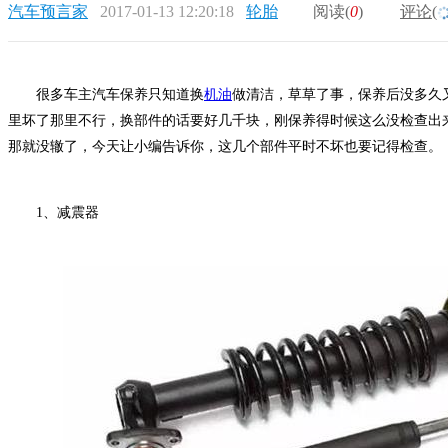
汽车预言家
2017-01-13 12:20:18
轮胎
阅读(
0
)
评论(
很多车主汽车保养只知道换
机油
做清洁，草草了事，保养后没多久
里坏了那里不行，换部件的话要好几千块，刚保养得时候这么没检查出
那就没辙了，今天让小编告诉你，这几个部件平时不坏也要记得检查。
1、减震器