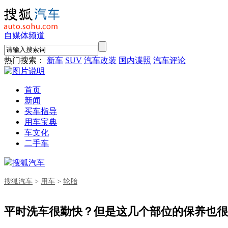
自媒体频道
热门搜索：
新车
SUV
汽车改装
国内谍照
汽车评论
首页
新闻
买车指导
用车宝典
车文化
二手车
搜狐汽车
搜狐汽车
>
用车
>
轮胎
平时洗车很勤快？但是这几个部位的保养也很