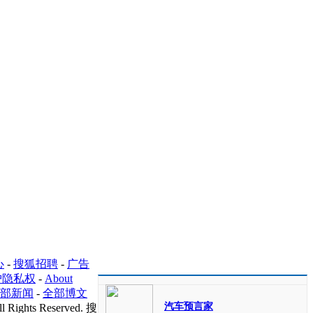
心
-
搜狐招聘
-
广告
护隐私权
-
About
部新闻
-
全部博文
汽车预言家
l Rights Reserved. 搜