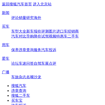
返回搜狐汽车首页
进入北京站
新闻
评论
销量
研究
海外
买车
车型大全
新车
报价
评测
图片
进口车
经销商
汽车对比
导购
降价
试驾
视频
特惠车
二手车
用车
保养
违章查询
服务
汽车投诉
爱车
论坛
车迷
问答
自驾
车展
点评
广播
车旅杂志
名嘴沙龙
搜狐汽车
违章查询
搜狐二手车
买车宝