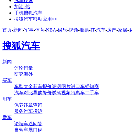
汽车投诉
加油e站
手机搜狐汽车
搜狐汽车移动应用>>
首页
-
新闻
-
军事
-
体育
-
NBA
-
娱乐
-
视频
-
股票
-
IT
-
汽车
-
房产
-
家居
-
搜狐汽车
新闻
评论
销量
研究
海外
买车
车型大全
新车
报价
评测
图片
进口车
经销商
汽车对比
导购
降价
试驾
视频
特惠车
二手车
用车
保养
违章查询
服务
汽车投诉
爱车
论坛
车迷
问答
自驾
车展
口碑