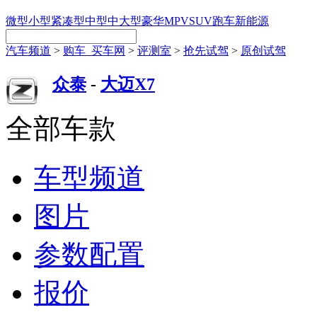
微型
小型
紧凑型
中型
中大型
豪华
MPV
SUV
跑车
新能源
汽车频道
>
购车_买车网
>
评测室
>
抢先试驾
>
原创试驾
众泰
-
大迈X7
全部车款
车型频道
图片
参数配置
报价