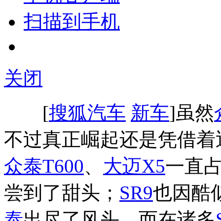
扫描到手机
关闭
[
搜狐汽车
新车
]虽然
不过真正崛起还是凭借着
众泰T600
、
大迈X5
一直
尝到了甜头；
SR9
也因酷
泰
出尽了风头。而在诸多