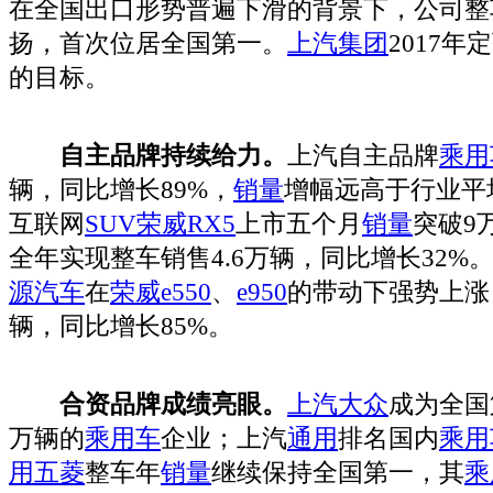
在全国出口形势普遍下滑的背景下，公司整
扬，首次位居全国第一。
上汽集团
2
017年
的目标。
自主品牌持续给力。
上汽自主品牌
乘用
辆，同比增长89%，
销量
增幅远高于行业平
互联网
SUV
荣威RX5
上市五个月
销量
突破9
全年实现整车销售4.6万辆，同比增长32%
源汽车
在
荣威e550
、
e950
的带动下强势上涨
辆，同比增长85%。
合资品牌成绩亮眼。
上汽大众
成为全国
万辆的
乘用车
企业；上汽
通用
排名国内
乘用
用五菱
整车年
销量
继续保持全国第一，其
乘