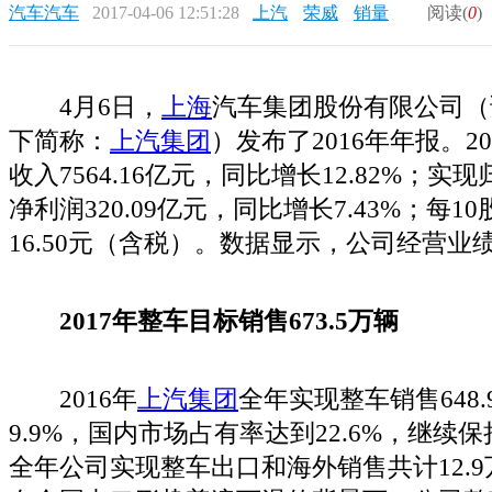
汽车汽车
2017-04-06 12:51:28
上汽
荣威
销量
阅读(
0
)
4月6日，
上海
汽车集团股份有限公司（证
下简称：
上汽集团
）发布了2016年年报。2
收入7564.16亿元，同比增长12.82%；
净利润320.09亿元，同比增长7.43%；每
16.50元（含税）。数据显示，公司经营业
2017年整车
目标
销售673.5万辆
2016年
上汽集团
全年实现整车销售648
9.9%，国内市场占有率达到22.6%，继续
全年公司实现整车出口和海外销售共计12.9