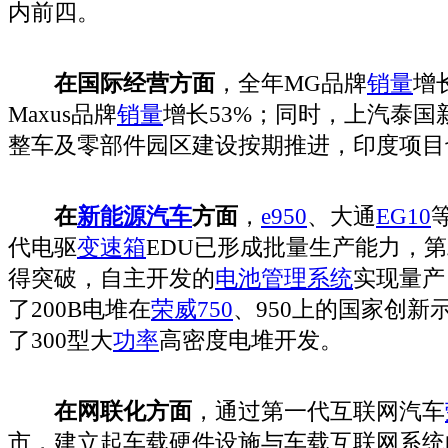
内前四。
在国际经营方面
，全年MG品牌
销量
增
Maxus品牌
销量
增长53%；同时，上汽泰国
整车及零部件园区建设按期推进，印度项目
在
新能源汽车
方面
，
e950
、大通
EG10
代电驱
变速箱
EDU已形成批量生产能力，第
得突破，自主开发的
电池管理系统
实现量产
了200B电堆在
荣威750
、950上的国家创新
了300型大
功率
高密度电堆开发。
在网联化方面
，通过第一代互联网汽车
市，建立起车载硬件设施与车载互联网系统