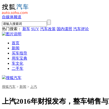
自媒体频道
热门搜索：
新车
SUV
汽车改装
国内谍照
汽车评论
首页
新闻
买车指导
用车宝典
车文化
二手车
搜狐汽车
搜狐汽车
>
新闻
>
上汽
上汽2016年财报发布，整车销售