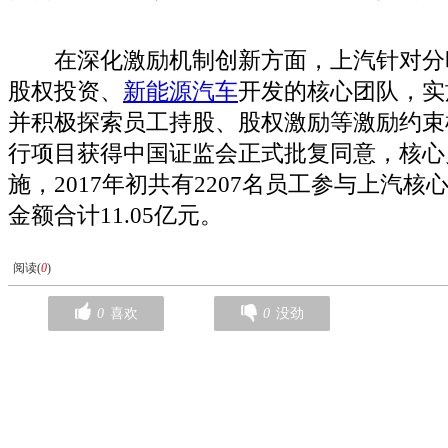
在深化激励机制创新方面，上汽针对分
股权投资、
新能源汽车
开发的核心团队，实
并积极探索员工持股、股权激励等激励约束
行项目获得中国证监会正式批复同意，核心
施，2017年初共有2207名员工参与上汽
金额合计11.05亿元。
阅读(
0
)
0
喜欢
0
没劲