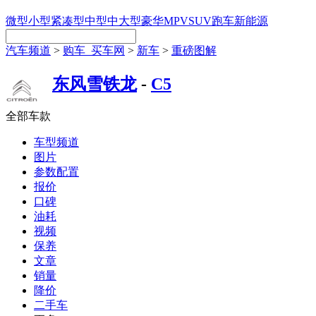
微型
小型
紧凑型
中型
中大型
豪华
MPV
SUV
跑车
新能源
汽车频道
>
购车_买车网
>
新车
>
重磅图解
东风雪铁龙
-
C5
全部车款
车型频道
图片
参数配置
报价
口碑
油耗
视频
保养
文章
销量
降价
二手车