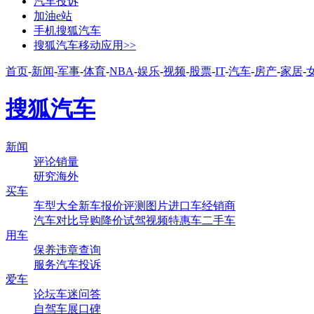
汽车投诉
加油e站
手机搜狐汽车
搜狐汽车移动应用>>
首页
-
新闻
-
军事
-
体育
-
NBA
-
娱乐
-
视频
-
股票
-
IT
-
汽车
-
房产
-
家居
-
搜狐汽车
新闻
评论
销量
研究
海外
买车
车型大全
新车
报价
评测
图片
进口车
经销商
汽车对比
导购
降价
试驾
视频
特惠车
二手车
用车
保养
违章查询
服务
汽车投诉
爱车
论坛
车迷
问答
自驾
车展
口碑