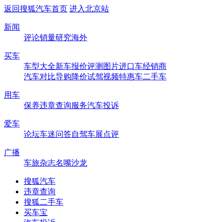
返回搜狐汽车首页
进入北京站
新闻
评论
销量
研究
海外
买车
车型大全
新车
报价
评测
图片
进口车
经销商
汽车对比
导购
降价
试驾
视频
特惠车
二手车
用车
保养
违章查询
服务
汽车投诉
爱车
论坛
车迷
问答
自驾
车展
点评
广播
车旅杂志
名嘴沙龙
搜狐汽车
违章查询
搜狐二手车
买车宝