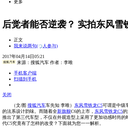
更多
后觉者能否逆袭？ 实拍东风雪
正文
我来说两句
(
人参与)
2017年04月14日05:21
来源：
搜狐汽车
作者：李唯
手机客户端
扫描到手机
关闭
（文/图
搜狐汽车
车先知 李唯）
东风雪铁龙C5
可谓是中级
的法系设计韵味。而随着全
新旗舰
C6的上市，
东风雪铁龙C5
的
推出了第三代车型，不仅在外观造型上采用了更加动感时尚的时
代C5究竟有了怎样的改变？下面就为您一一解析。