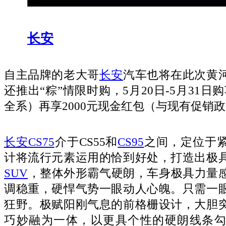
长安
自主品牌的老大哥
长安
汽车也将在此次黄
还推出“粽”情限时购，5月20日-5月31日
全系）再享2000元现金红包（与现有促销
长安CS75
介于CS55和
CS95
之间，定位于
计将流行元素运用的恰到好处，打造出极
SUV
，整体外形霸气硬朗，车身极具力量
调稳重，硬悍气势一眼动人心魄。只需一
狂野。极赋阳刚气息的前格栅设计，大胆
巧妙融为一体，以更具个性的硬朗线条勾