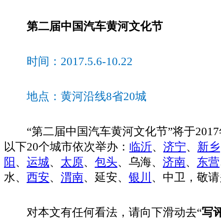
第二届中国汽车黄河文化节
时间：2017.5.6-10.22
地点：黄河沿线8省20城
“第二届中国汽车黄河文化节”将于2017年
以下20个城市依次举办：
临沂
、
济宁
、
新乡
阳
、
运城
、
太原
、
包头
、乌海、
济南
、
东营
水、
西安
、
渭南
、延安、
银川
、中卫，敬请
对本文有任何看法，请向下滑动去“
写