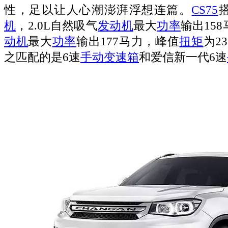
性，足以让人心潮澎湃浮想连篇。
CS75
搭
机
，2.0L自然吸气
发动机
最大
功率
输出158
动机
最大
功率
输出177马力，峰值
扭矩
为2
之匹配的是6速
手动变速箱
和爱信新一代6速