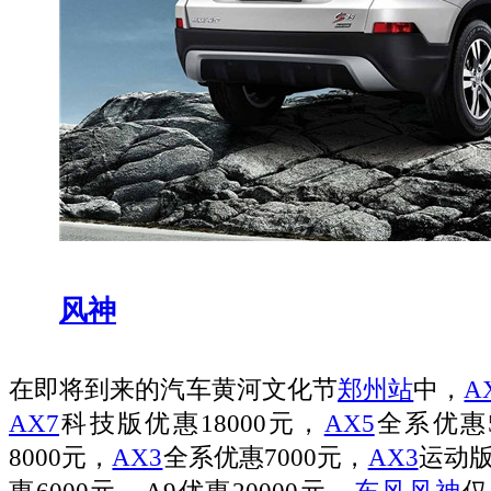
风神
在即将到来的汽车黄河文化节
郑州站
中，
A
AX7
科技版优惠18000元，
AX5
全系优惠5
8000元，
AX3
全系优惠7000元，
AX3
运动版
惠6000元，A9优惠20000元。
东风风神
仅