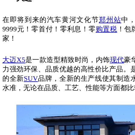
在即将到来的汽车黄河文化节
郑州站
中，
9999元！零首付！零利息！零
购置税
！包牌
家！
大迈X5
是一款造型精致时尚，内饰
现代
豪
力强劲环保、品质优越的高性价比产品。
的全新
SUV
品牌，全新的生产线使其制造
水准，无论在品质、工艺、性能等方面都比