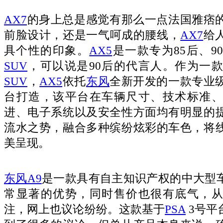
AX7
的身上总是感觉有那么一点法国雅痞
前脸设计，还是一气呵成的腰线，
AX7
给
具个性的印象。
AX5
是一款专为85后、9
SUV
，可以说是90后的代言人。作为一
SUV
，
AX5
依托
东风
全新开发的一款专业
台打造，该平台在车辆尺寸、技术标准、
进、电子系统以及安全性方面均有明显的
流水之势，融合多种缤纷炫彩的车色，将
美呈现。
东风A9
是一款具有自主知识产权的中大型
常显著的优势，同时售价也很有底气，从
注，网上也议论纷纷。这款基于
PSA
3号平