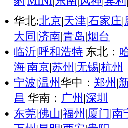
豹
|
MINI
|
东南
|
风神
|
宾利
华北:
北京
|
天津
|
石家庄
|
大同
|
济南
|
青岛
|
烟台
临沂
|
呼和浩特
东北：
海
|
南京
|
苏州
|
无锡
|
杭州
宁波
|
温州
华中：
郑州
|
昌
华南：
广州
|
深圳
东莞
|
佛山
|
福州
|
厦门
|
南