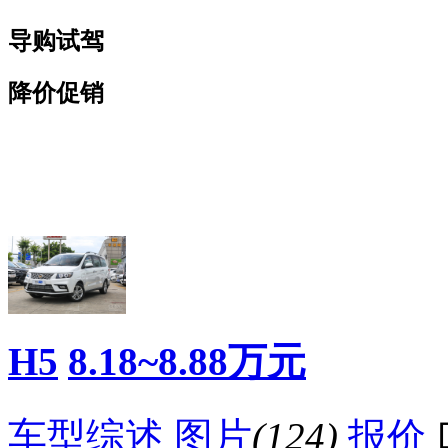
导购试驾
降价促销
看赛车宝贝争奇斗
车模美腿爆乳无惧
艳
走光
H5
8.18~8.88万元
车型综述
图片
(124)
报价