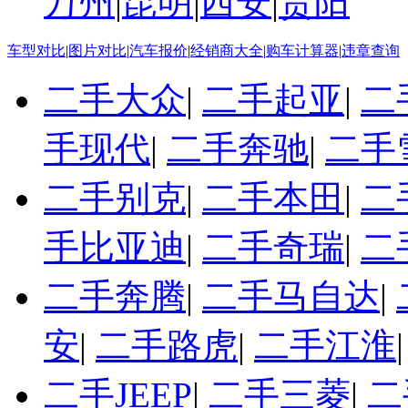
万州
|
昆明
|
西安
|
贵阳
车型对比
|
图片对比
|
汽车报价
|
经销商大全
|
购车计算器
|
违章查询
二手大众
|
二手起亚
|
二
手现代
|
二手奔驰
|
二手
二手别克
|
二手本田
|
二
手比亚迪
|
二手奇瑞
|
二
二手奔腾
|
二手马自达
|
安
|
二手路虎
|
二手江淮
二手JEEP
|
二手三菱
|
二