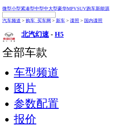
微型
小型
紧凑型
中型
中大型
豪华
MPV
SUV
跑车
新能源
汽车频道
>
购车_买车网
>
新车
>
谍照
>
国内谍照
北汽幻速
-
H5
全部车款
车型频道
图片
参数配置
报价