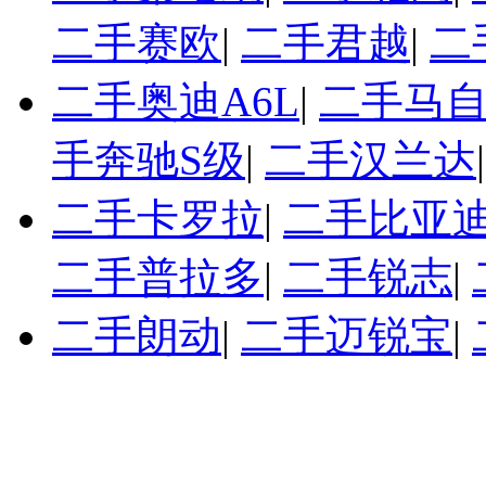
二手赛欧
|
二手君越
|
二
二手奥迪A6L
|
二手马自
手奔驰S级
|
二手汉兰达
二手卡罗拉
|
二手比亚迪
二手普拉多
|
二手锐志
|
二手朗动
|
二手迈锐宝
|