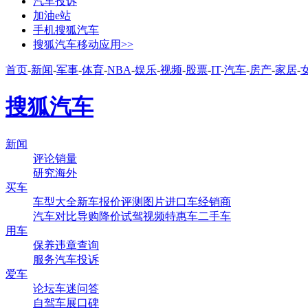
汽车投诉
加油e站
手机搜狐汽车
搜狐汽车移动应用>>
首页
-
新闻
-
军事
-
体育
-
NBA
-
娱乐
-
视频
-
股票
-
IT
-
汽车
-
房产
-
家居
-
搜狐汽车
新闻
评论
销量
研究
海外
买车
车型大全
新车
报价
评测
图片
进口车
经销商
汽车对比
导购
降价
试驾
视频
特惠车
二手车
用车
保养
违章查询
服务
汽车投诉
爱车
论坛
车迷
问答
自驾
车展
口碑