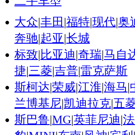
二手车型
大众
|
丰田
|
福特
|
现代
|
奥
奔驰
|
起亚
|
长城
标致
|
比亚迪
|
奇瑞
|
马自
捷
|
三菱
|
吉普
|
雷克萨斯
斯柯达
|
荣威
|
江淮
|
海马
|
兰博基尼
|
凯迪拉克
|
五
斯巴鲁
|
MG
|
英菲尼迪
|
法