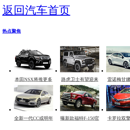
返回汽车首页
热点聚焦
本田NSX将推更多
路虎卫士有望迎来
雷诺梅甘
车型
复产
官
全新一代CC或明年
曝新款福特F-150官
卡罗拉双
上市
图
上