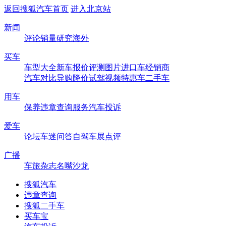
返回搜狐汽车首页
进入北京站
新闻
评论
销量
研究
海外
买车
车型大全
新车
报价
评测
图片
进口车
经销商
汽车对比
导购
降价
试驾
视频
特惠车
二手车
用车
保养
违章查询
服务
汽车投诉
爱车
论坛
车迷
问答
自驾
车展
点评
广播
车旅杂志
名嘴沙龙
搜狐汽车
违章查询
搜狐二手车
买车宝