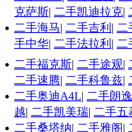
克萨斯
|
二手凯迪拉克
|
二手海马
|
二手吉利
|
二
手中华
|
二手法拉利
|
二
二手福克斯
|
二手途观
|
二手速腾
|
二手科鲁兹
|
二手奥迪A4L
|
二手朗
越
|
二手凯美瑞
|
二手五
二手桑塔纳
|
二手雅阁
|