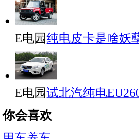
E电园
纯电皮卡是啥妖
E电园
试北汽纯电EU26
你会喜欢
用车养车