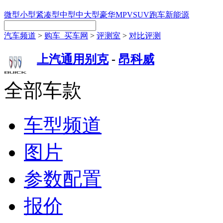
微型
小型
紧凑型
中型
中大型
豪华
MPV
SUV
跑车
新能源
汽车频道
>
购车_买车网
>
评测室
>
对比评测
上汽通用别克
-
昂科威
全部车款
车型频道
图片
参数配置
报价