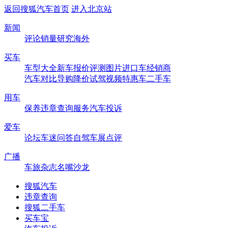
返回搜狐汽车首页
进入北京站
新闻
评论
销量
研究
海外
买车
车型大全
新车
报价
评测
图片
进口车
经销商
汽车对比
导购
降价
试驾
视频
特惠车
二手车
用车
保养
违章查询
服务
汽车投诉
爱车
论坛
车迷
问答
自驾
车展
点评
广播
车旅杂志
名嘴沙龙
搜狐汽车
违章查询
搜狐二手车
买车宝