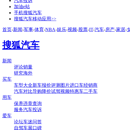
汽车投诉
加油e站
手机搜狐汽车
搜狐汽车移动应用>>
首页
-
新闻
-
军事
-
体育
-
NBA
-
娱乐
-
视频
-
股票
-
IT
-
汽车
-
房产
-
家居
-
搜狐汽车
新闻
评论
销量
研究
海外
买车
车型大全
新车
报价
评测
图片
进口车
经销商
汽车对比
导购
降价
试驾
视频
特惠车
二手车
用车
保养
违章查询
服务
汽车投诉
爱车
论坛
车迷
问答
自驾
车展
口碑