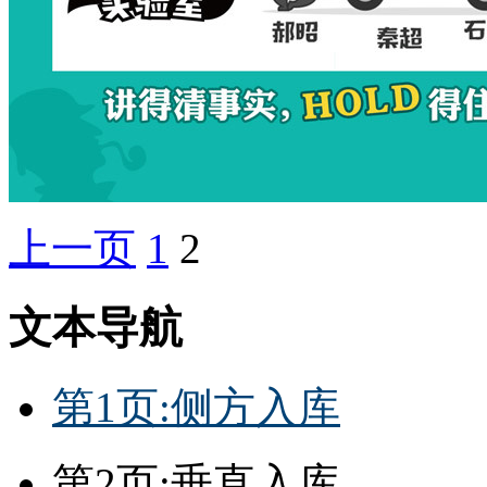
上一页
1
2
文本导航
第1页:侧方入库
第2页:垂直入库