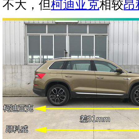
不大，但
柯迪亚克
相较
昂