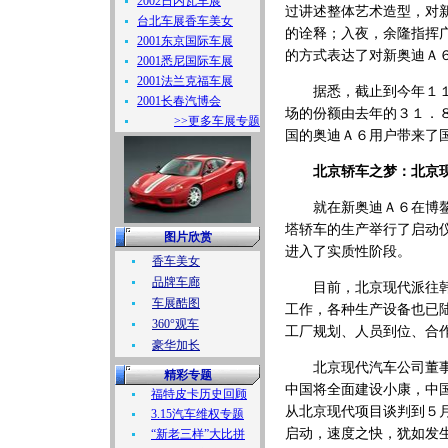
2002日内瓦车展
过讲述整体艺术造型，对
台北车展香车美女
的诠释；入夜，余隆指挥
2001东京国际车展
的方式表达了对新奥迪Ａ
2001悉尼国际车展
2001法兰克福车展
据悉，截止到今年１１月
2001长春汽博会
场的份额由去年的３１．
>>更多车展专题
国的奥迪Ａ６用户带来了
北京轿车之梦：北京
就在新奥迪Ａ６在博鳌宽
塔轿车的生产举行了启动
图片欣赏
进入了实质性阶段。
香车美女
品牌车廊
目前，北京现代派往韩国
车展酷图
工作，各种生产设备也已
360°观车
工厂规划、人员到位、合
豪华加长
北京现代汽车公司董事长
精彩专题
中国将全面建设小康，中
福特皮卡历史回顾
从北京现代项目谈判到５
3.15汽车维权专题
启动，速度之快，犹如发
“新老三样”大比拼