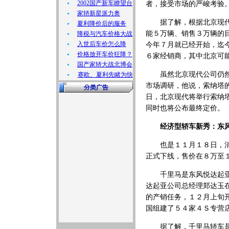
2002国产新车瞭望台
者，接受市场的严峻考验
家轿新星派力奥
据了解，根据北京现代的
夏利降价后的服务
能５万辆、销售３万辆的
降税与汽车价格大战
入世后车价怎么降
今年７月就已经开始，迄
价格放开车价狂降？
６家经销商，其中北京可
国产家轿大战北博会
虽然北京现代公司仍然没
赛欧、夏利先睹为快
市场调研，他说，索纳塔
分类广告
日，北京现代将举行索纳
同时也将公布最终定价。
经济型轿车新秀：东
也是１１月１８日，消费
正式下线，售价在８万至
千里马是东风悦达起亚汽
达起亚公司总经理郑达玉
的产销任务，１２月上旬
国组建了５４家４Ｓ专营
据了解，千里马轿车是引