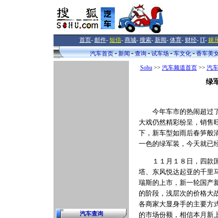
首页
-
邮件
-
短信
-
商城
-
搜索
-
新闻
-
体育
-
财经
-
IT
-
娱
汽车首页
新闻
查询
试车场
车文化
香车美
Sohu
>>
汽车频道首页
>>
汽
绿
今年车市的热闹超过了任
大戏仍然精彩纷呈，销售
下，新车型如雨后春笋般
一色的绿军装，今天就已
１１月１８日，四款国产
塔、东风悦达起亚的千里
瑞斯的上市，新一轮国产
的阶段，浅层次的价格大
各商家大显身手的主要方
汽车查询
的市场份额，相信本月新