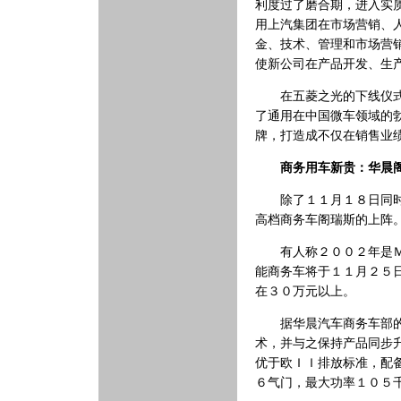
利度过了磨合期，进入实
用上汽集团在市场营销、
金、技术、管理和市场营
使新公司在产品开发、生
在五菱之光的下线仪式上
了通用在中国微车领域的
牌，打造成不仅在销售业
商务用车新贵：华晨
除了１１月１８日同时亮
高档商务车阁瑞斯的上阵
有人称２００２年是ＭＰ
能商务车将于１１月２５
在３０万元以上。
据华晨汽车商务车部的一
术，并与之保持产品同步
优于欧ＩＩ排放标准，配
６气门，最大功率１０５