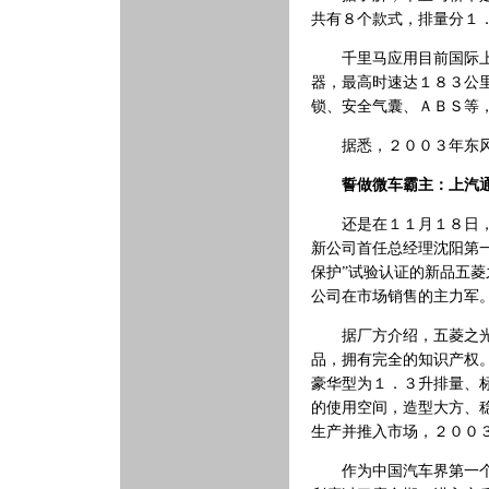
共有８个款式，排量分１
千里马应用目前国际上最
器，最高时速达１８３公
锁、安全气囊、ＡＢＳ等
据悉，２００３年东风悦
誓做微车霸主：上汽通
还是在１１月１８日，上
新公司首任总经理沈阳第
保护”试验认证的新品五
公司在市场销售的主力军
据厂方介绍，五菱之光是
品，拥有完全的知识产权
豪华型为１．３升排量、
的使用空间，造型大方、
生产并推入市场，２００
作为中国汽车界第一个“