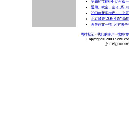
争霸的“战国时代”开始 
通用、欧宝、宝马3系 3
2003年新车增产：一个
北京城管“鸟枪换炮” 动
再帮你支一招--还有哪些
网站登记
-
我们的客户
-
搜狐招
Copyright © 2003 Sohu.c
京ICP证000