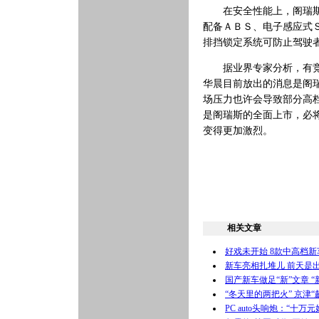
在安全性能上，阁瑞斯特
配备ＡＢＳ、电子感应式
排挡锁定系统可防止驾驶
据业界专家分析，有竞争
华晨目前放出的消息是阁
场压力也许会导致部分高
是阁瑞斯的全面上市，必
变得更加激烈。
相关文章
好戏未开始 8款中高档新
新车亮相扎堆儿 前天是出
国产新车做足“新”文章 “
“冬天里的两把火” 京津“
PC auto头响炮：“十万