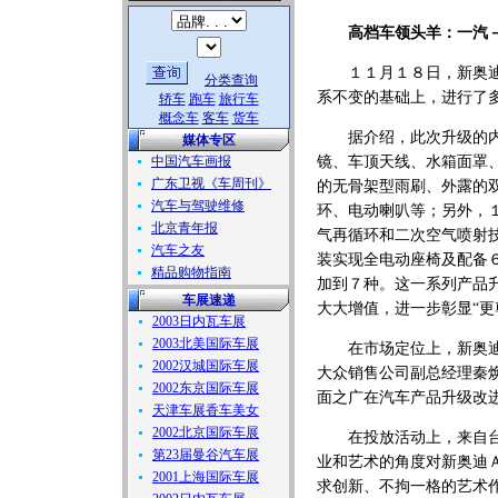
高档车领头羊：一汽－
１１月１８日，新奥迪Ａ
分类查询
系不变的基础上，进行了
轿车
跑车
旅行车
概念车
客车
货车
据介绍，此次升级的内容
媒体专区
中国汽车画报
镜、车顶天线、水箱面罩
广东卫视《车周刊》
的无骨架型雨刷、外露的
汽车与驾驶维修
环、电动喇叭等；另外，
北京青年报
气再循环和二次空气喷射
汽车之友
装实现全电动座椅及配备
精品购物指南
加到７种。这一系列产品
车展速递
大大增值，进一步彰显“更
2003日内瓦车展
2003北美国际车展
在市场定位上，新奥迪Ａ
2002汉城国际车展
大众销售公司副总经理秦
2002东京国际车展
面之广在汽车产品升级改
天津车展香车美女
2002北京国际车展
在投放活动上，来自台湾
第23届曼谷汽车展
业和艺术的角度对新奥迪
2001上海国际车展
求创新、不拘一格的艺术