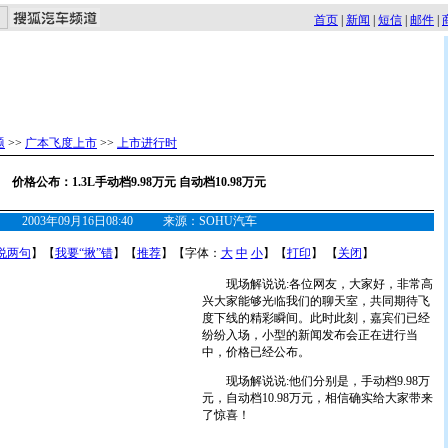
首页
|
新闻
|
短信
|
邮件
|
题
>>
广本飞度上市
>>
上市进行时
价格公布：1.3L手动档9.98万元 自动档10.98万元
2003年09月16日08:40 来源：SOHU汽车
说两句
】【
我要“揪”错
】【
推荐
】【字体：
大
中
小
】【
打印
】 【
关闭
】
现场解说说:各位网友，大家好，非常高
兴大家能够光临我们的聊天室，共同期待飞
度下线的精彩瞬间。此时此刻，嘉宾们已经
纷纷入场，小型的新闻发布会正在进行当
中，价格已经公布。
现场解说说:他们分别是，手动档9.98万
元，自动档10.98万元，相信确实给大家带来
了惊喜！