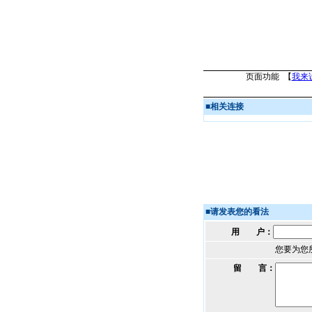
页面功能 【
我来
■
相关连接
■
请发表您的看法
用 户：
您要为您
留 言：