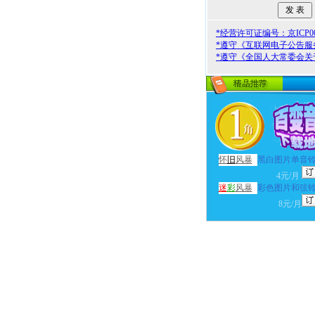
*经营许可证编号：京ICP000
*遵守《互联网电子公告服
*遵守《全国人大常委会关
怀
旧
风暴
黑白图片单音
4元/月
迷
彩
风暴
彩色图片和弦
8元/月