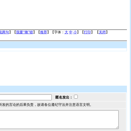
说两句
】【
我要“揪”错
】【
推荐
】【字体：
大
中
小
】【
打印
】 【
关闭
】
匿名发出：
所发的言论的后果负责，故请各位遵纪守法并注意语言文明。