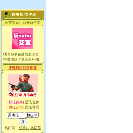
三重奖励，百分百中奖
·
找老乡尽在激情老乡会
·
攒魔法袜子拿圣诞礼物
搜狐彩信最新推荐
·
[
和
弦
铃
声
]
眉飞色舞
·
[
疯
狂
音
效
]
厉鬼再现
热门词：
必杀功
林忆莲