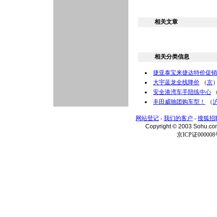
相关文章
相关分类信息
捷亚泰宝来捷达特价促销
大宇蓝龙全线降价
（
京
安全港湾车手陪练中心
丰田威驰团购车型！
（
网站登记
-
我们的客户
-
搜狐招
Copyright © 2003 Sohu.c
京ICP证000