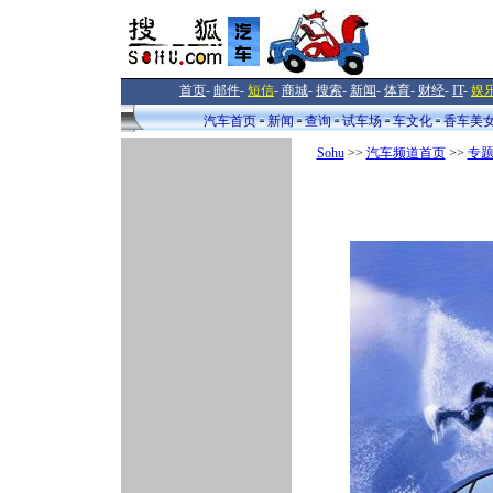
首页
-
邮件
-
短信
-
商城
-
搜索
-
新闻
-
体育
-
财经
-
IT
-
娱
汽车首页
新闻
查询
试车场
车文化
香车美
Sohu
>>
汽车频道首页
>>
专